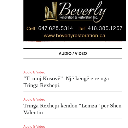
AUDIO / VIDEO
Audio & Video
Aud
“Ti moj Kosovë”. Një këngë e re nga
Lu
Tringa Rexhepi.
Aud
Dh
Audio & Video
Tringa Rexhepi këndon “Lemza” për Shën
Valentin
Aud
Ku
li
Audio & Video