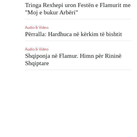
Kanada
Tringa Rexhepi uron Festën e Flamurit me
 nuk
Samiti në Alaska: Trump
"Moj e bukur Arbëri"
Aud
dha gjithçka, Putini duket
'N
sikur nuk lëshoi asgjë - Nga
ng
Audio & Video
Rania Massoud
Përralla: Hardhuca në kërkim të bishtit
Aud
Ka
Kanada
Audio & Video
ajta
Banka e Kanadasë: Tre ulje
Shqiponja në Flamur. Himn për Rininë
të normave të interesit deri
Shqiptare
në Krishtlindje?
Kanada
Mark
Kanada - Thomas Müller
llion
zyrtarisht pjesë e
Vancouver Whitecaps FC
jekt
Kanada
Aleksandr Dugin dhe
shkatërrimi i Perëndimit