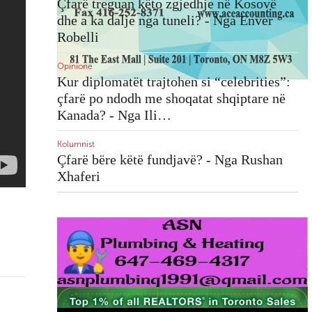
Çfarë treguan këto zgjedhje në Kosovë
By Agako Nouch
oni i
dhe a ka dalje nga tuneli? - Nga Enver
Robelli
Opinione
Kur diplomatët trajtohen si “celebrities”:
Toronto - Misioni Katolik
çfarë po ndodh me shoqatat shqiptare në
Shqiptar "E Shenjta Nënë
Tereza" së shpejti me
Kanada? - Nga Ili…
rezidencë e zyra …
ndaj
Kolumnist
h-
Çfarë bëre këtë fundjavë? - Nga Rushan
Xhaferi
SelectHealth, një farmaci
shqiptare pranë jush në
Woodbridge (Ontario)
urën