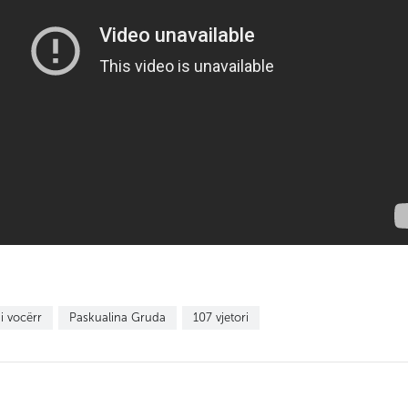
ra”
kryeministrit Rama ndaj
Autoritetin e Mediave
koleges Ambrozia Meta
Audiovizive - Reagon Uni
Gazetarëve të Diasporës
or
Deklaratë e Unionit të
Gazetarëve të Diasporës për
SHBA - Federata Pan-
ngjarjet e 8 Janarit 2022
Shqiptare “Vatra” reagon 
shpalljes “non grata” të is
Presidentit Berisha
etar
British Columbia - Një
ë
mbrëmje me Maestro Bujar
Llapaj
 i vocërr
Paskualina Gruda
107 vjetori
Unioni i Gazetarëve të
Diasporës denoncon cens
e Gramoz Ruçit