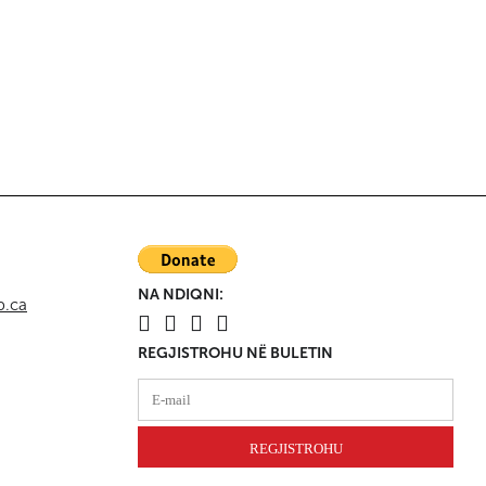
nga brenda
Kanada
Kur ndjesia vlen më shumë
se faktet - Nga Richard
Martineau
NA NDIQNI:
p.ca
REGJISTROHU NË BULETIN