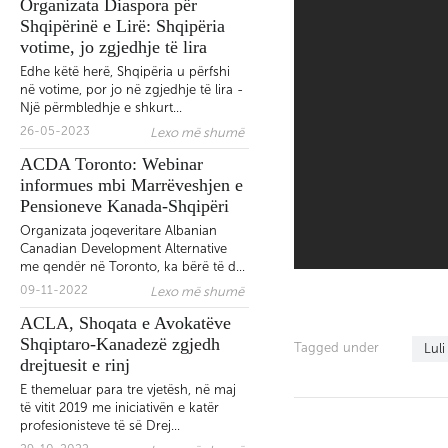
Organizata Diaspora për
shqiptaro-amerikane “Qend
Shqipërinë e Lirë: Shqipëria
votime, jo zgjedhje të lira
Edhe këtë herë, Shqipëria u përfshi
në votime, por jo në zgjedhje të lira -
Një përmbledhje e shkurt...
Publikohet libri i Ambasad
26-05-2023
Lexo më shumë
Shaban Muratit “Rusët po
ACDA Toronto: Webinar
vijnë”
informues mbi Marrëveshjen e
Pensioneve Kanada-Shqipëri
Organizata joqeveritare Albanian
Canadian Development Alternative
me qendër në Toronto, ka bërë të d...
“Ambasadorja Kim, Mjaft
09-11-2022
Lexo më shumë
eshte Mjaft!” - Peticion qyt
ACLA, Shoqata e Avokatëve
online kundër diplomates s
Shqiptaro-Kanadezë zgjedh
SHBA
Tagged under
Luli
drejtuesit e rinj
E themeluar para tre vjetësh, në maj
të vitit 2019 me iniciativën e katër
profesionisteve të së Drej...