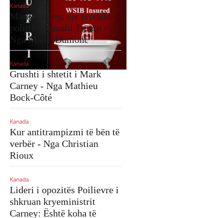
Kanada
Kanada
Mark Carney, një produkt
Qytetet tona po
politik i Donald Trump -
shndërrohen në azile në
Nga Mario Dumont
qiell të hapur - Nga Ric
Martineau
Kanada
Grushti i shtetit i Mark
Kanada
Carney - Nga Mathieu
Mark Carney dhe manov
Bock-Côté
e tij e padenjë me deput
dezertorë - Nga Mario
Dumont
Kanada
Kur antitrampizmi të bën të
verbër - Nga Christian
Kanada
Rioux
Maduro: Kur e drejta
mbron një tiran
Kanada
Lideri i opozitës Poilievre i
Kanada
shkruan kryeministrit
2025, viti i përmbysjes 
Carney: Është koha të
rendit botëror