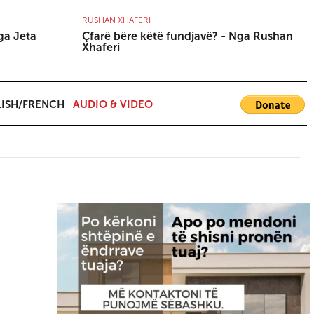
RUSHAN XHAFERI
A
ga Jeta
Çfarë bëre këtë fundjavë? - Nga Rushan
D
Xhaferi
A
ISH/FRENCH
AUDIO & VIDEO