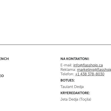
Dumont
Kanada
Imigracioni: Konservatorët
Kanada
ti
thyejnë tabutë - Nga Mario
SHBA ndëshkon një
p -
Dumont
gjyqtare kanadeze të
u
Gjykatës Penale
Ndërkombëtare
RENCH
NA KONTAKTONI:
E-mail:
info@flasshqip.ca
Reklama:
marketing@flasshqi
Telefon:
+1 438 378-8030
EO
BOTUES:
Taulant Dedja
KRYEREDAKTORE:
Jeta Dedja (Toçila)