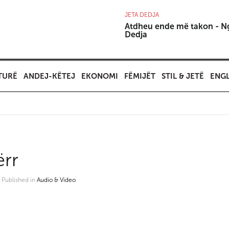
JETA DEDJA
Atdheu ende më takon - N
Dedja
TURË
ANDEJ-KËTEJ
EKONOMI
FËMIJËT
STIL & JETË
ENGL
ërr
8
Published in
Audio & Video