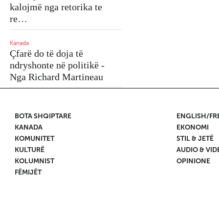
kalojmë nga retorika te
re…
Kanada
Mbrojtja e interesave
kombëtare bëhet priorite
Kanada
Çfarë do të doja të
absolut për Donald Trum
ndryshonte në politikë -
Nga Stéphane Bordelea
Nga Richard Martineau
BOTA SHQIPTARE
ENGLISH/F
KANADA
EKONOMI
KOMUNITET
STIL & JETË
KULTURË
AUDIO & VID
KOLUMNIST
OPINIONE
FËMIJËT