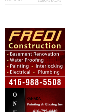
29-10-2022
Lexo më shumë
KANADA