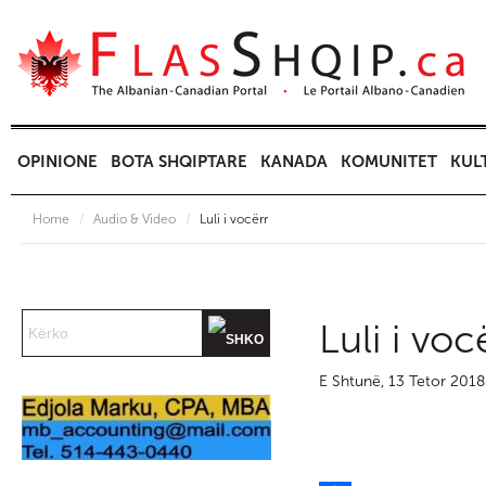
OPINIONE
BOTA SHQIPTARE
KANADA
KOMUNITET
KUL
Home
/
Audio & Video
/
Luli i vocërr
Luli i voc
E Shtunë, 13 Tetor 201