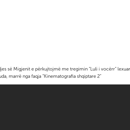
sër
Alternativa Civile, thirrje
UGSHPD vendosmërisht
rian
emigrantëve: Të bëhemi 1
përkrah gazetarëve të
ein
milion dhe të kërkojmë votën
Shqipërisë në betejën e ty
tuaj!
përballë regjimit të Edi
djes së Migjenit e përkujtojmë me tregimin “Luli i vocërr” lexua
rje
uda, marrë nga faqja “Kinematografia shqiptare 2”
Botohet libri “Shqipëria në dy
Së shpejti shërbim apliki
Rama
kohë” me autor Vangjush Saro
dokumente identifikimi
shqiptare në Kanada
Gazetarët e Diasporës
denoncojnë hakmarrjen e
Rama merr nën kontroll