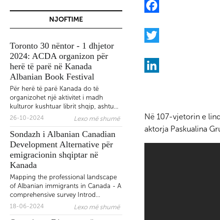
NJOFTIME
F
a
Toronto 30 nëntor - 1 dhjetor
BTC Fight promotions: Ne
c
T
2024: ACDA organizon për
në Burlington shqiptari Do
e
w
herë të parë në Kanada
Dokaj ndeshet me Nick Kl
Albanian Book Festival
b
i
L
Për herë të parë Kanada do të
o
t
i
organizohet një aktivitet i madh
kulturor kushtuar librit shqip, ashtu...
o
t
n
Në 107-vjetorin e lin
26-10-2024
Lexo më shumë
Gazetarët e Diasporës: Thir
k
e
k
aktorja Paskualina Gr
Sondazh i Albanian Canadian
kolegëve të Tiranës të
r
e
Development Alternative për
bojkotojnë kryeministrin 
d
emigracionin shqiptar në
Kanada
I
Mapping the professional landscape
n
of Albanian immigrants in Canada - A
comprehensive survey Introd...
Vota e Diasporës - Letër e
18-06-2024
Lexo më shumë
hapur nga Organizata