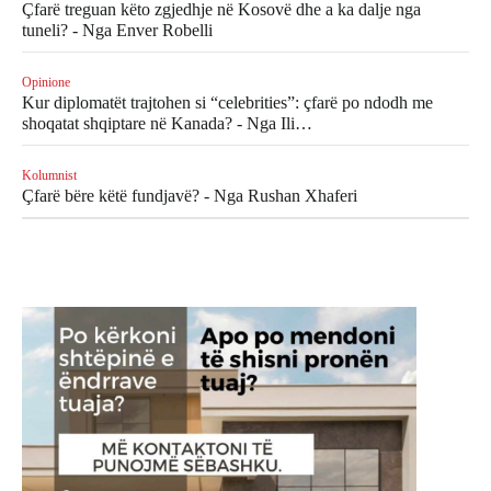
Çfarë treguan këto zgjedhje në Kosovë dhe a ka dalje nga
tuneli? - Nga Enver Robelli
Opinione
Kur diplomatët trajtohen si “celebrities”: çfarë po ndodh me
shoqatat shqiptare në Kanada? - Nga Ili…
Kolumnist
Çfarë bëre këtë fundjavë? - Nga Rushan Xhaferi