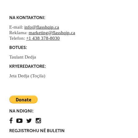
NA KONTAKTONI:
E-mail:
info@flasshqip.ca
Reklama:
marketing@flasshqip.ca
Telefon:
+1 438 378-8030
BOTUES:
Taulant Dedja
KRYEREDAKTORE:
Jeta Dedja (Toçila)
NA NDIQNI:
REGJISTROHU NË BULETIN