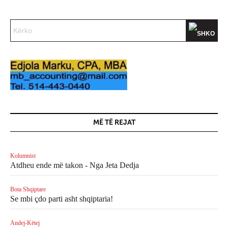
MË TË REJAT
Kolumnist
Atdheu ende më takon - Nga Jeta Dedja
Bota Shqiptare
Se mbi çdo parti asht shqiptaria!
Andej-Këtej