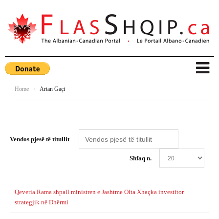
Home
/
Artan Gaçi
Vendos pjesë të titullit
Shfaq n.
Qeveria Rama shpall ministren e Jashtme Olta Xhaçka investitor
strategjik në Dhërmi