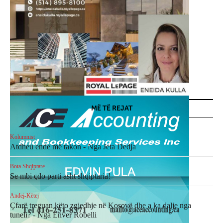
MË TË REJAT
Kolumnist
Atdheu ende më takon - Nga Jeta Dedja
Bota Shqiptare
Se mbi çdo parti asht shqiptaria!
Andej-Këtej
Çfarë treguan këto zgjedhje në Kosovë dhe a ka dalje nga
tuneli? - Nga Enver Robelli