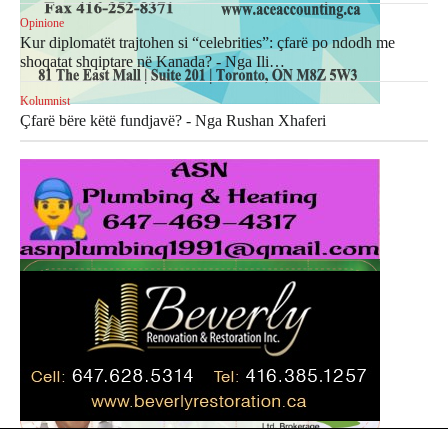
Opinione
Kur diplomatët trajtohen si “celebrities”: çfarë po ndodh me
shoqatat shqiptare në Kanada? - Nga Ili…
Kolumnist
Çfarë bëre këtë fundjavë? - Nga Rushan Xhaferi