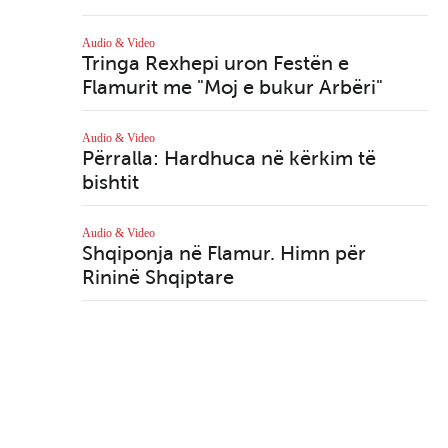
Ku
li
Kanada
Audio & Video
rët
Samiti në Alaska: Trump
Tringa Rexhepi uron Festën e
n
dha gjithçka, Putini
Flamurit me "Moj e bukur Arbëri"
Aud
duket sikur nuk lëshoi
'N
asgjë - Nga Rania
ba
Audio & Video
Massoud
Përralla: Hardhuca në kërkim të
bishtit
Aud
Ka
Kanada
n -
Banka e Kanadasë: Tre
Audio & Video
Côté
ulje të normave të
Shqiponja në Flamur. Himn për
interesit deri në
Rininë Shqiptare
Krishtlindje?
e
Kanada
Kanada - Thomas Müller
zyrtarisht pjesë e
Vancouver Whitecaps
FC