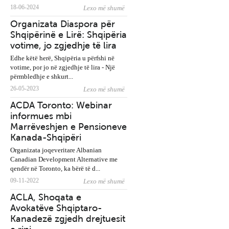
Vota e Diasporës - Letë
18-06-2024
Lexo më shumë
hapur nga Organizata
Organizata Diaspora për
shqiptaro-amerikane
Shqipërinë e Lirë: Shqipëria
“Qendra”
votime, jo zgjedhje të lira
Edhe këtë herë, Shqipëria u përfshi në
votime, por jo në zgjedhje të lira - Një
përmbledhje e shkurt...
26-05-2023
Lexo më shumë
Publikohet libri i
ACDA Toronto: Webinar
Ambasador Shaban Mur
informues mbi
“Rusët po vijnë”
Marrëveshjen e Pensioneve
Kanada-Shqipëri
Organizata joqeveritare Albanian
Canadian Development Alternative me
qendër në Toronto, ka bërë të d...
“Ambasadorja Kim, Mjaf
09-11-2022
Lexo më shumë
eshte Mjaft!” - Peticion
ACLA, Shoqata e
qytetar online kundër
Avokatëve Shqiptaro-
diplomates së SHBA
Kanadezë zgjedh drejtuesit