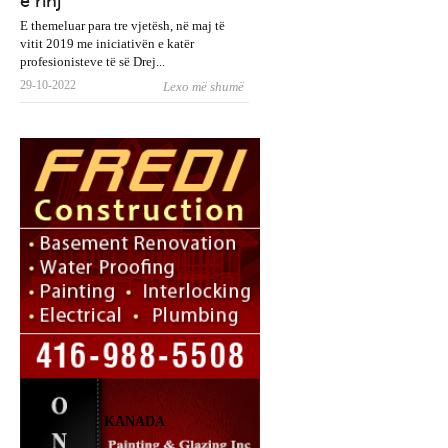
e rinj
E themeluar para tre vjetësh, në maj të
vitit 2019 me iniciativën e katër
profesionisteve të së Drej...
29-10-2022
Lexo më shumë
KANADA