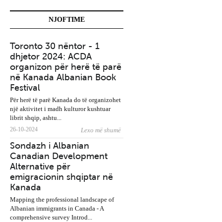
NJOFTIME
Toronto 30 nëntor - 1
BTC Fight promotions:
dhjetor 2024: ACDA
Nesër në Burlington
organizon për herë të parë
shqiptari Dorian Dokaj
në Kanada Albanian Book
ndeshet me Nick Klein
Festival
Për herë të parë Kanada do të organizohet
një aktivitet i madh kulturor kushtuar
librit shqip, ashtu...
26-10-2024
Lexo më shumë
Gazetarët e Diasporës:
Sondazh i Albanian
Thirrje kolegëve të Tira
Canadian Development
të bojkotojnë kryeminist
Alternative për
Rama
emigracionin shqiptar në
Kanada
Mapping the professional landscape of
Albanian immigrants in Canada - A
comprehensive survey Introd...