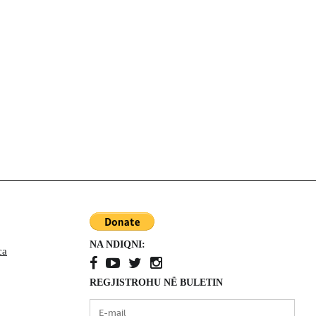
ga
Kanada
Aleksandr Dugin dhe
shkatërrimi i Perëndimit
nga brenda
ë
Kanada
Kur ndjesia vlen më
shumë se faktet - Nga
Richard Martineau
NA NDIQNI:
ca
REGJISTROHU NË BULETIN