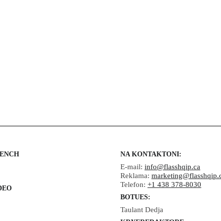
Nga Yasmine Abdelfadel
objekt talljeje dhe
humbet miliarda - N
Mario Dumont
Kanada
Imigracioni:
Konservatorët thyejnë
Kanada
tabutë - Nga Mario
SHBA ndëshkon një
Dumont
gjyqtare kanadeze t
Gjykatës Penale
Ndërkombëtare
RENCH
NA KONTAKTONI:
E-mail:
info@flasshqip.ca
Reklama:
marketing@flasshqip.
Telefon:
+1 438 378-8030
DEO
BOTUES:
Taulant Dedja