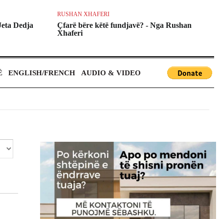
RUSHAN XHAFERI
A
Jeta Dedja
Çfarë bëre këtë fundjavë? - Nga Rushan
D
Xhaferi
G
Ë
ENGLISH/FRENCH
AUDIO & VIDEO