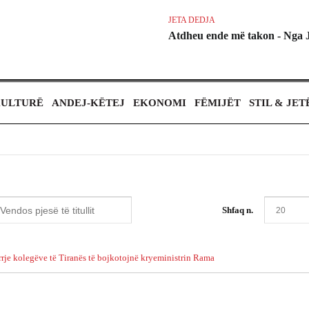
JETA DEDJA
Atdheu ende më takon - Nga 
ULTURË
ANDEJ-KËTEJ
EKONOMI
FËMIJËT
STIL & JET
Shfaq n.
rrje kolegëve të Tiranës të bojkotojnë kryeministrin Rama