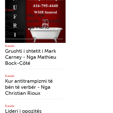
Kanada
Kanada
Mark Carney, një
Qytetet tona po
produkt politik i Donald
shndërrohen në azile
Trump - Nga Mario
nën qiell të hapur - 
Dumont
Richard Martineau
Kanada
Kanada
Grushti i shtetit i Mark
Mark Carney dhe
Carney - Nga Mathieu
manovra e tij e paden
Bock-Côté
me deputetët dezerto
- Nga Mario Dumont
Kanada
Kur antitrampizmi të
Kanada
bën të verbër - Nga
Maduro: Kur e drejta
Christian Rioux
mbron një tiran
Kanada
Kanada
Lideri i opozitës
2025, viti i përmbysje