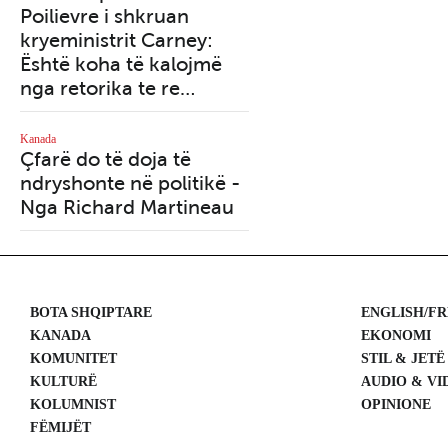
Poilievre i shkruan
rendit botëror
kryeministrit Carney:
Është koha të kalojmë
Kanada
Mbrojtja e interesave
nga retorika te re…
kombëtare bëhet
prioriteti absolut për
Kanada
Çfarë do të doja të
Donald Trump - Nga
ndryshonte në politikë -
Stéphane Bordeleau
Nga Richard Martineau
BOTA SHQIPTARE
ENGLISH/F
KANADA
EKONOMI
KOMUNITET
STIL & JETË
KULTURË
AUDIO & VI
KOLUMNIST
OPINIONE
FËMIJËT