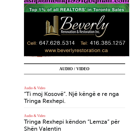
AUDIO / VIDEO
Audio & Video
Aud
“Ti moj Kosovë”. Një këngë e re nga
Lu
Tringa Rexhepi.
Aud
D
Audio & Video
Tringa Rexhepi këndon “Lemza” për
Shën Valentin
Aud