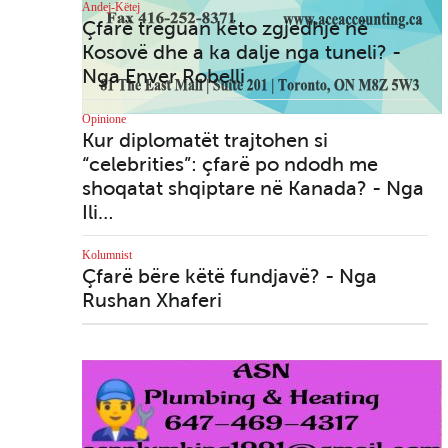
ll
A tribute to my father Nuri
Andej-Këtej
- By Agako Nouch
Çfarë treguan këto zgjedhje në
Kosovë dhe a ka dalje nga tuneli? -
Nga Enver Robelli
Opinione
Kur diplomatët trajtohen si
Toronto - Misioni Katolik
“celebrities”: çfarë po ndodh me
Shqiptar "E Shenjta Nënë
Tereza" së shpejti me
shoqatat shqiptare në Kanada? - Nga
rezidencë e zyra …
Ili…
gon
ta”
Kolumnist
sha
Çfarë bëre këtë fundjavë? - Nga
Rushan Xhaferi
SelectHealth, një farmaci
shqiptare pranë jush në
Woodbridge (Ontario)
çit