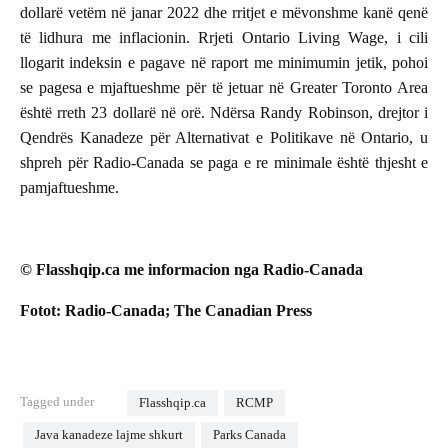
dollarë vetëm në janar 2022 dhe rritjet e mëvonshme kanë qenë
të lidhura me inflacionin. Rrjeti Ontario Living Wage, i cili
llogarit indeksin e pagave në raport me minimumin jetik, pohoi
se pagesa e mjaftueshme për të jetuar në Greater Toronto Area
është rreth 23 dollarë në orë. Ndërsa Randy Robinson, drejtor i
Qendrës Kanadeze për Alternativat e Politikave në Ontario, u
shpreh për Radio-Canada se paga e re minimale është thjesht e
pamjaftueshme.
© Flasshqip.ca me informacion nga Radio-Canada
Fotot: Radio-Canada; The Canadian Press
Tagged under
Flasshqip.ca
RCMP
Java kanadeze lajme shkurt
Parks Canada