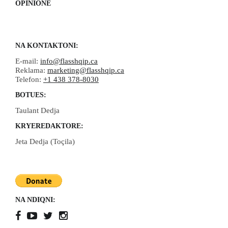
OPINIONE
NA KONTAKTONI:
E-mail:
info@flasshqip.ca
Reklama:
marketing@flasshqip.ca
Telefon:
+1 438 378-8030
BOTUES:
Taulant Dedja
KRYEREDAKTORE:
Jeta Dedja (Toçila)
NA NDIQNI: