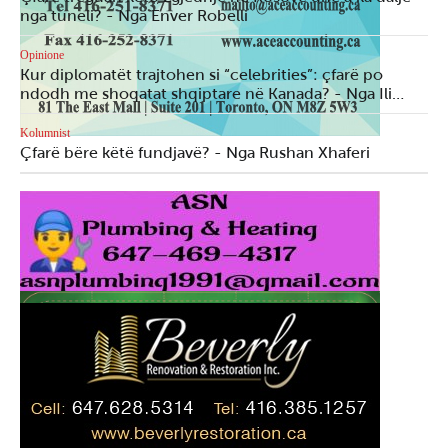
nga tuneli? - Nga Enver Robelli
Opinione
Kur diplomatët trajtohen si “celebrities”: çfarë po
ndodh me shoqatat shqiptare në Kanada? - Nga Ili…
Kolumnist
Çfarë bëre këtë fundjavë? - Nga Rushan Xhaferi