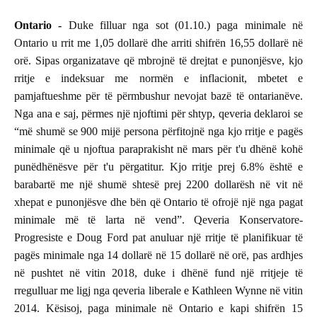
Ontario -
Duke filluar nga sot (01.10.) paga minimale në
Ontario u rrit me 1,05 dollarë dhe arriti shifrën 16,55 dollarë në
orë. Sipas organizatave që mbrojnë të drejtat e punonjësve, kjo
rritje e indeksuar me normën e inflacionit, mbetet e
pamjaftueshme për të përmbushur nevojat bazë të ontarianëve.
Nga ana e saj, përmes një njoftimi për shtyp, qeveria deklaroi se
“më shumë se 900 mijë persona përfitojnë nga kjo rritje e pagës
minimale që u njoftua paraprakisht në mars për t'u dhënë kohë
punëdhënësve për t'u përgatitur. Kjo rritje prej 6.8% është e
barabartë me një shumë shtesë prej 2200 dollarësh në vit në
xhepat e punonjësve dhe bën që Ontario të ofrojë një nga pagat
minimale më të larta në vend”. Qeveria Konservatore-
Progresiste e Doug Ford pat anuluar një rritje të planifikuar të
pagës minimale nga 14 dollarë në 15 dollarë në orë, pas ardhjes
në pushtet në vitin 2018, duke i dhënë fund një rritjeje të
rregulluar me ligj nga qeveria liberale e Kathleen Wynne në vitin
2014. Kësisoj, paga minimale në Ontario e kapi shifrën 15