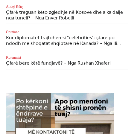
Andej-Këtej
Çfarë treguan këto zgjedhje në Kosovë dhe a ka dalje
nga tuneli? - Nga Enver Robelli
Opinione
Kur diplomatët trajtohen si “celebrities”: çfarë po
ndodh me shoqatat shqiptare në Kanada? - Nga Ili…
Kolumnist
Çfarë bëre këtë fundjavë? - Nga Rushan Xhaferi