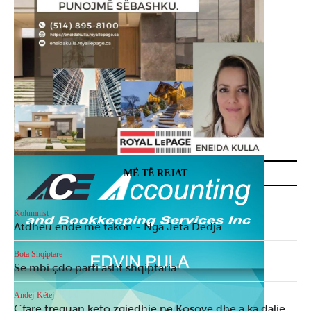
MË TË REJAT
Kolumnist
Atdheu ende më takon - Nga Jeta Dedja
Bota Shqiptare
Se mbi çdo parti asht shqiptaria!
Andej-Këtej
Çfarë treguan këto zgjedhje në Kosovë dhe a ka dalje