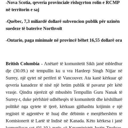
-Nova Scotia, qeveria provinciale rishqyrton rolin e RCMP
në territorin e saj
-Québec, 7,3 miliardë dollarë subvencion publik për uzinën
suedeze të baterive Northvolt
-Ontario, paga minimale në provincë bëhet 16,55 dollarë ora
British Columbia -
Anëtarë të komunitetit Sikh janë mbledhur
dje (30.09.) në tempullin ku u vra Hardeep Singh Nijjar në
Surrey, një qytet në periferi të Vancouver. Ata kanë kërkuar që
qeveria kanadeze të nisë një hetim publik të pavarur për këtë
vrasje. Qindra njerëzit që mbushën Tempullin Guru Nanak të
Surrey-t, duke përfshirë udhëheqës të komunitetit dhe këshilltarë
politikë nga qytete të tjerë, kërkuan gjithashtu krijimin e një
regjistri të agjentëve të huaj dhe dëbimin e menjëhershëm të
Komisionerit të Lartë të Indisë në Kanada. Këto kërkesa i janë
komunikuar sot (01.10.) zyrës së Kryeministrit Justin Trudeau.