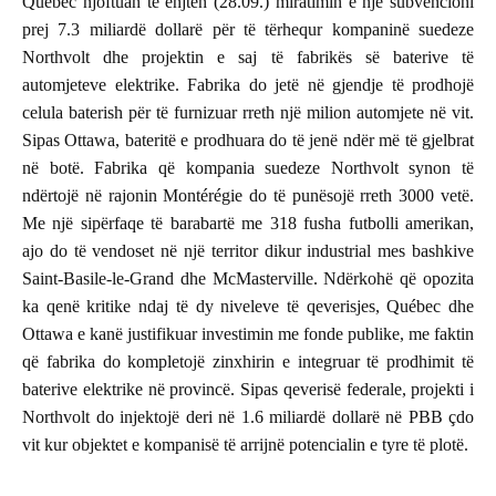
Québec njoftuan të enjten (28.09.) miratimin e një subvencioni
prej 7.3 miliardë dollarë për të tërhequr kompaninë suedeze
Northvolt dhe projektin e saj të fabrikës së baterive të
automjeteve elektrike. Fabrika do jetë në gjendje të prodhojë
celula baterish për të furnizuar rreth një milion automjete në vit.
Sipas Ottawa, bateritë e prodhuara do të jenë ndër më të gjelbrat
në botë. Fabrika që kompania suedeze Northvolt synon të
ndërtojë në rajonin Montérégie do të punësojë rreth 3000 vetë.
Me një sipërfaqe të barabartë me 318 fusha futbolli amerikan,
ajo do të vendoset në një territor dikur industrial mes bashkive
Saint-Basile-le-Grand dhe McMasterville. Ndërkohë që opozita
ka qenë kritike ndaj të dy niveleve të qeverisjes, Québec dhe
Ottawa e kanë justifikuar investimin me fonde publike, me faktin
që fabrika do kompletojë zinxhirin e integruar të prodhimit të
baterive elektrike në provincë. Sipas qeverisë federale, projekti i
Northvolt do injektojë deri në 1.6 miliardë dollarë në PBB çdo
vit kur objektet e kompanisë të arrijnë potencialin e tyre të plotë.