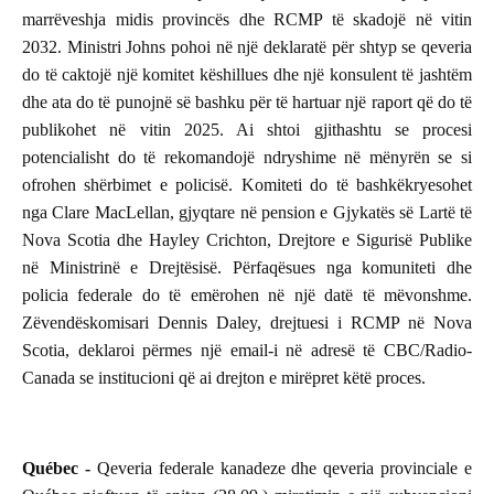
marrëveshja midis provincës dhe RCMP të skadojë në vitin
2032. Ministri Johns pohoi në një deklaratë për shtyp se qeveria
do të caktojë një komitet këshillues dhe një konsulent të jashtëm
dhe ata do të punojnë së bashku për të hartuar një raport që do të
publikohet në vitin 2025. Ai shtoi gjithashtu se procesi
potencialisht do të rekomandojë ndryshime në mënyrën se si
ofrohen shërbimet e policisë. Komiteti do të bashkëkryesohet
nga Clare MacLellan, gjyqtare në pension e Gjykatës së Lartë të
Nova Scotia dhe Hayley Crichton, Drejtore e Sigurisë Publike
në Ministrinë e Drejtësisë. Përfaqësues nga komuniteti dhe
policia federale do të emërohen në një datë të mëvonshme.
Zëvendëskomisari Dennis Daley, drejtuesi i RCMP në Nova
Scotia, deklaroi përmes një email-i në adresë të CBC/Radio-
Canada se institucioni që ai drejton e mirëpret këtë proces.
Québec -
Qeveria federale kanadeze dhe qeveria provinciale e