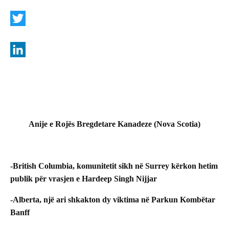
F
a
c
T
e
w
b
i
L
o
t
i
o
t
n
k
e
k
Anije e Rojës Bregdetare Kanadeze (Nova Scotia)
r
e
d
I
-British Columbia, komunitetit sikh në Surrey kërkon hetim
n
publik për vrasjen e Hardeep Singh Nijjar
-Alberta, një ari shkakton dy viktima në Parkun Kombëtar
Banff