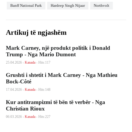
Banff National Park
Hardeep Singh Nijaar
Northvolt
Artikuj të ngjashëm
Mark Carney, një produkt politik i Donald
Trump - Nga Mario Dumont
25.04.2026 -
Kanada
- Hits:117
Grushti i shtetit i Mark Carney - Nga Mathieu
Bock-Côté
17.04.2026 -
Kanada
- Hits:148
Kur antitrampizmi të bën të verbër - Nga
Christian Rioux
06.03.2026 -
Kanada
- Hits:227