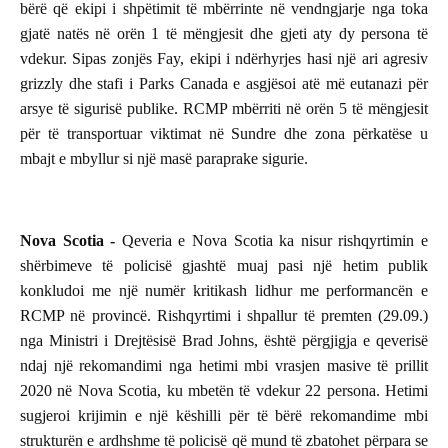
bërë që ekipi i shpëtimit të mbërrinte në vendngjarje nga toka
gjatë natës në orën 1 të mëngjesit dhe gjeti aty dy persona të
vdekur. Sipas zonjës Fay, ekipi i ndërhyrjes hasi një ari agresiv
grizzly dhe stafi i Parks Canada e asgjësoi atë më eutanazi për
arsye të sigurisë publike. RCMP mbërriti në orën 5 të mëngjesit
për të transportuar viktimat në Sundre dhe zona përkatëse u
mbajt e mbyllur si një masë paraprake sigurie.
Nova Scotia -
Qeveria e Nova Scotia ka nisur rishqyrtimin e
shërbimeve të policisë gjashtë muaj pasi një hetim publik
konkludoi me një numër kritikash lidhur me performancën e
RCMP në provincë. Rishqyrtimi i shpallur të premten (29.09.)
nga Ministri i Drejtësisë Brad Johns, është përgjigja e qeverisë
ndaj një rekomandimi nga hetimi mbi vrasjen masive të prillit
2020 në Nova Scotia, ku mbetën të vdekur 22 persona. Hetimi
sugjeroi krijimin e një këshilli për të bërë rekomandime mbi
strukturën e ardhshme të policisë që mund të zbatohet përpara se