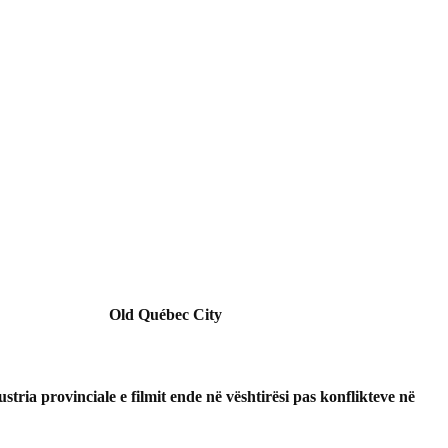
Alternativa Civile, thirrje
UGSHPD vendosmëris
emigrantëve: Të bëhemi 1
përkrah gazetarëve të
milion dhe të kërkojmë
Shqipërisë në betejën 
votën tuaj!
tyre përballë regjimit t
Ram…
Botohet libri “Shqipëria në
nës
dy kohë” me autor
Së shpejti shërbim apli
rin
Vangjush Saro
për dokumente identifi
Old Québec City
shqiptare në Kanada
stria provinciale e filmit ende në vështirësi pas konflikteve në
Gazetarët e Diasporës