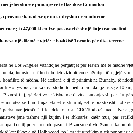
r e
denoncojnë hakmarrjen e
Rama merr nën kontro
ë e menjëhershme e punonjësve të Bashkisë Edmonton
kryeministrit Rama ndaj
Autoritetin e Mediave
koleges Ambrozia Meta
Audiovizive - Reagon
mja provincë kanadeze që nuk ndryshoi orën mbrëmë
Unioni i Gazetarëve të
Diasporës
et energjia 47,000 klientëve pas avarisë së një linje transmetimi
banesa një dilemë e vjetër e bashkisë Toronto për disa terrene
Deklaratë e Unionit të
Gazetarëve të Diasporës
atit
për ngjarjet e 8 Janarit
SHBA - Federata Pan-
rsa në Los Angeles vazhdojnë përgatitjet për festën më të madhe vjet
2022
Shqiptare “Vatra” rea
umbia, industria e filmit dhe televizionit ende përpiqet të rigjejë vrull
ndaj shpalljes “non gra
të ish-Presidentit Beri
y konflikte të mëdha. Në atelienë e tij të printimit në Burnaby, të ndod
North Hollywood, ku ka disa studio të mëdha brenda një rrezeje 10 km,
. Biznesi i tij, që deri vonë kishte një duzinë punonjësish për t'iu përg
t
British Columbia - Një
të minutës së fundit nga ekipet e xhirimit, është praktikisht i shkret
mbrëmje me Maestro Bujar
 të përballuar jetesën”, i ka deklaruar ai CBC/Radio-Canada. Nëse g
Llapaj
aristëve janë tashmë një kujtim i së shkuarës, katër muaj pas ratifiki
Unioni i Gazetarëve të
 kompania e tij po vuan ende pasojat. Biznesmeni vlerëson se ka humbu
Diasporës denoncon
censurën e Gramoz Ru
ak të konflikteve në Hollywood, pa llogaritur ndikimin tek punonjësit e t