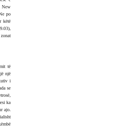
në New
“Ne po
r këtë
9.03),
 zonat
mit të
jë një
utiv i
ada se
trosë,
resi ka
r ajo.
alisht
 këmbë