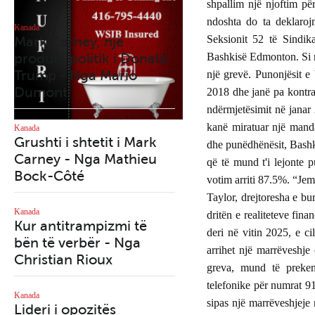
shpallim një njoftim p
ndoshta do ta deklaro
Kanada
Kanada
Mark Carney, një
Qytetet tona po
Seksionit 52 të Sindik
produkt politik i Donald
shndërrohen në azile
Bashkisë Edmonton. Si rr
Trump - Nga Mario
nën qiell të hapur - 
një grevë. Punonjësit e 
Dumont
Richard Martineau
2018 dhe janë pa kontra
ndërmjetësimit në janar 
kanë miratuar një manda
Kanada
Kanada
Grushti i shtetit i Mark
Mark Carney dhe
dhe punëdhënësit, Bashk
Carney - Nga Mathieu
manovra e tij e paden
që të mund t'i lejonte p
Bock-Côté
me deputetët dezerto
votim arriti 87.5%. “Jem
- Nga Mario Dumont
Taylor, drejtoresha e bu
Kanada
dritën e realiteteve fin
Kur antitrampizmi të
Kanada
deri në vitin 2025, e cil
bën të verbër - Nga
Maduro: Kur e drejta
arrihet një marrëveshje
Christian Rioux
mbron një tiran
greva, mund të preken
telefonike për numrat 9
Kanada
Kanada
sipas një marrëveshjeje 
Lideri i opozitës
2025, viti i përmbysje