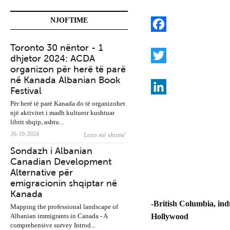
NJOFTIME
F
Toronto 30 nëntor - 1
BTC Fight promotions:
a
dhjetor 2024: ACDA
Nesër në Burlington
organizon për herë të parë
shqiptari Dorian Dokaj
c
T
në Kanada Albanian Book
ndeshet me Nick Klein
e
w
Festival
b
i
L
Për herë të parë Kanada do të organizohet
një aktivitet i madh kulturor kushtuar
o
t
i
librit shqip, ashtu...
o
t
n
26-10-2024
Lexo më shumë
Gazetarët e Diasporës:
k
e
k
Sondazh i Albanian
Thirrje kolegëve të Tira
Canadian Development
të bojkotojnë kryeminist
r
e
Alternative për
Rama
d
emigracionin shqiptar në
Kanada
I
-British Columbia, indu
Mapping the professional landscape of
n
Albanian immigrants in Canada - A
Hollywood
comprehensive survey Introd...