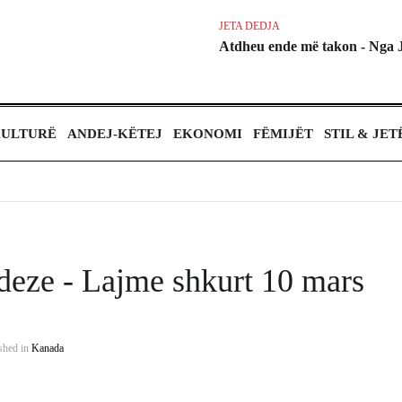
JETA DEDJA
Atdheu ende më takon - Nga 
ULTURË
ANDEJ-KËTEJ
EKONOMI
FËMIJËT
STIL & JET
deze - Lajme shkurt 10 mars
shed in
Kanada