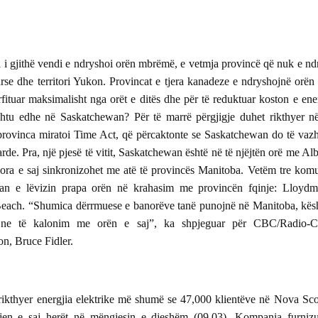
Nga Yasmine Abdelfadel
objekt talljeje dhe
humbet miliarda - N
Mario Dumont
Kanada
Imigracioni:
i gjithë vendi e ndryshoi orën mbrëmë, e vetmja provincë që nuk e nd
Konservatorët thyejnë
rse dhe territori Yukon. Provincat e tjera kanadeze e ndryshojnë orën 
Kanada
tabutë - Nga Mario
SHBA ndëshkon një
rfituar maksimalisht nga orët e ditës dhe për të reduktuar koston e ener
Dumont
gjyqtare kanadeze t
tu edhe në Saskatchewan? Për të marrë përgjigje duhet rikthyer në
Gjykatës Penale
, provinca miratoi Time Act, që përcaktonte se Saskatchewan do të vaz
Ndërkombëtare
rde. Pra, një pjesë të vitit, Saskatchewan është në të njëjtën orë me Alb
it ora e saj sinkronizohet me atë të provincës Manitoba. Vetëm tre komu
an e lëvizin prapa orën në krahasim me provincën fqinje: Lloydmi
each. “Shumica dërrmuese e banorëve tanë punojnë në Manitoba, kës
 ne të kalonim me orën e saj”, ka shpjeguar për CBC/Radio-C
on, Bruce Fidler.
ikthyer energjia elektrike më shumë se 47,000 klientëve në Nova Scot
erjen e saj herët në mëngjesin e djeshëm (09.03). Kompania furniz