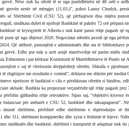
ër grevë. Nëse nuk ka ofertë të re nga punëdhënësi në 48 orët e ard
jmë grevën nesër në mëngjes (11.03.)”, pohoi Lanny Chudyk, presi
Kanada
Kanada
atës së Shërbimit Civil (CSU 52), që përfaqëson disa mijëra punon
Themelohet në Toronto
Kanada: Konservato
Dhoma e Tregtisë
nuk do të mbështesi
egull, sindikata duhet të njoftojë Bashkinë të paktën 72 orë përpara nis
Nga
Kanada-Shqipëri
projektligjin C-2 për
bashkisë së kryeqytetit të Alberta-s nuk kanë pasur rritje pagash që ng
sigurinë kufitare
të pune që nga dhjetori 2020. Negociatat mbetën pezull që nga përfun
2024. Që atëherë, punonjësit e administratës dhe ata të bibliotekave p
Kanada
Trump, perandori i
t grevë. Edhe pse nuk u arrit asnjë marrëveshje në parim midis sind
Kanada
Amerikave - Nga Mario
Charlie Kirk vritet, e
ia Edmonton i pat kërkuar Komisionit të Marrëdhënieve të Punës në A
jë
Dumont
majta radikale festo
unonjësit e saj të vlerësonin drejtpërdrejt ofertën. Shkalla e pjesëmarr
rë
Nga Mathieu Bock-
i të zhgënjyer me rezultatin e votimit”, deklaroi me shkrim për mediat 
Kanada
rimeve njerëzore të bashkisë e cila e përshkruan ofertën si bindëse, ed
Mark Carney, magjistari
Kanada
anciare aktuale. Bashkia ka propozuar veçanërisht një rritje pagash prej
i gjarpërinjve - Nga
Mjegulla buxhetore 
a përfshin gjithashtu rritje retroaktive. Sipas saj, “objektivi kryesor ë
Joseph Facal
Mark Carney - Nga
 e balancuar për anëtarët e CSU 52, bashkinë dhe taksapaguesit”. Në
Gérald Fillion
 shumë shërbime, përfshirë edhe shërbimin e shpërndarjes së thi
Kanada
11 dhe 311, shërbimet kompjuterike dhe zyrat e lëshimit të lejeve. Ndë
Donald Trump dhe paqja
Kanada
mes sindikatës dhe bashkisë, shërbimi i transportit të adaptuar nuk do 
s së
që askush s’e priste më -
Kur Kanadaja bëhet