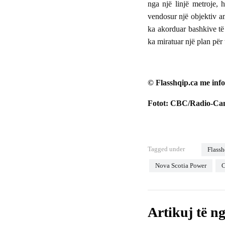
nga një linjë metroje, 
vendosur një objektiv am
ka akorduar bashkive të
ka miratuar një plan për
© Flasshqip.ca me in
Fotot: CBC/Radio-Can
Tagged under
Flassh
Nova Scotia Power
C
Artikuj të n