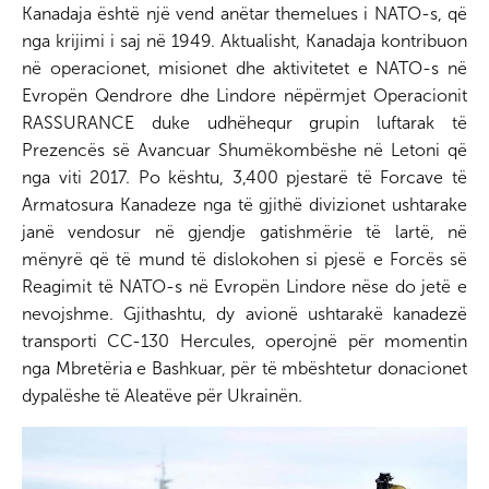
Kanadaja është një vend anëtar themelues i NATO-s, që
nga krijimi i saj në 1949. Aktualisht, Kanadaja kontribuon
në operacionet, misionet dhe aktivitetet e NATO-s në
Evropën Qendrore dhe Lindore nëpërmjet Operacionit
RASSURANCE duke udhëhequr grupin luftarak të
Prezencës së Avancuar Shumëkombëshe në Letoni që
nga viti 2017. Po kështu, 3,400 pjestarë të Forcave të
Armatosura Kanadeze nga të gjithë divizionet ushtarake
janë vendosur në gjendje gatishmërie të lartë, në
mënyrë që të mund të dislokohen si pjesë e Forcës së
Reagimit të NATO-s në Evropën Lindore nëse do jetë e
nevojshme. Gjithashtu, dy avionë ushtarakë kanadezë
transporti CC-130 Hercules, operojnë për momentin
nga Mbretëria e Bashkuar, për të mbështetur donacionet
dypalëshe të Aleatëve për Ukrainën.