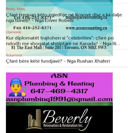
Andej-Këtej
Çfarë treguan këto zgjedhje në Kosovë dhe a ka dalje
nga tuneli? - Nga Enver Robelli
Opinione
Kur diplomatët trajtohen si “celebrities”: çfarë po
ndodh me shoqatat shqiptare në Kanada? - Nga Ili…
Kolumnist
Çfarë bëre këtë fundjavë? - Nga Rushan Xhaferi