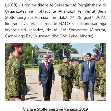
k
e
k
(19.08) vizitën tre ditore të Sekretarit të Përgjithshëm të
r
e
Organizatës së Traktatit të Atlantikut të Veriut Jens
Stoltenberg në Kanada, në datat 24-26 gusht 2022.
d
Itinerari i vizitës së kreut të NATO-s, i shoqëruar nga
I
kryeministri kanadez, do të jetë Edmonton (Alberta),
n
Cambridge Bay (Nunavut) dhe Cold Lake (Alberta).
Vizita e Stoltenberg në Kanada, 2019