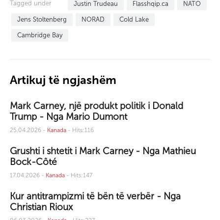
Tagged under
Justin Trudeau
Flasshqip.ca
NATO
Jens Stoltenberg
NORAD
Cold Lake
Cambridge Bay
Artikuj të ngjashëm
Mark Carney, një produkt politik i Donald
Trump - Nga Mario Dumont
25.04.2026 -
Kanada
- Hits:116
Grushti i shtetit i Mark Carney - Nga Mathieu
Bock-Côté
17.04.2026 -
Kanada
- Hits:147
Kur antitrampizmi të bën të verbër - Nga
Christian Rioux