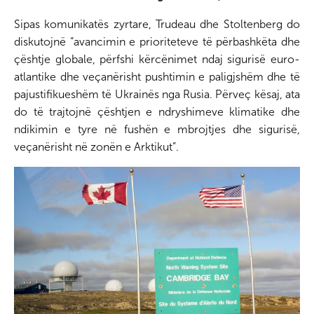
Sipas komunikatës zyrtare, Trudeau dhe Stoltenberg do
diskutojnë “avancimin e prioriteteve të përbashkëta dhe
çështje globale, përfshi kërcënimet ndaj sigurisë euro-
atlantike dhe veçanërisht pushtimin e paligjshëm dhe të
pajustifikueshëm të Ukrainës nga Rusia. Përveç kësaj, ata
do të trajtojnë çështjen e ndryshimeve klimatike dhe
ndikimin e tyre në fushën e mbrojtjes dhe sigurisë,
veçanërisht në zonën e Arktikut”.