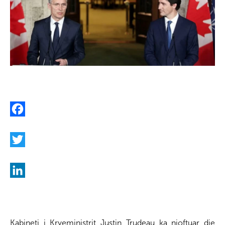
F
a
c
T
e
w
b
i
L
o
t
i
o
t
n
Kabineti i Kryeministrit Justin Trudeau ka njoftuar dje