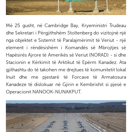
Më 25 gusht, në Cambridge Bay, Kryeministri Trudeau
dhe Sekretari i Përgjithshëm Stoltenberg do vizitojnë një
nga objektet e Sistemit të Paralajmërimit të Veriut - një
element i rëndësishëm i Komandës së Mbrojtjes së
Hapësirës Ajrore të Amerikës së Veriut (NORAD) - si dhe
Stacionin e Kërkimit të Arktikut të Epërm Kanadez. Ata
gjithashtu do të takohen me drejtues të komunitetit lokal
Inuit dhe me pjestarë të Forcave të Armatosura
Kanadeze të dislokuar në Gjirin e Kembrixhit si pjesë e
Operacionit NANOOK-NUNAKPUT.