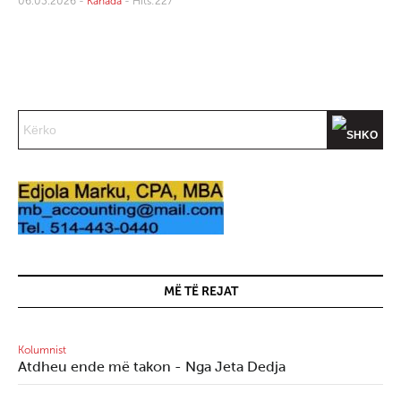
06.03.2026 -
Kanada
- Hits:227
MË TË REJAT
Kolumnist
Atdheu ende më takon - Nga Jeta Dedja