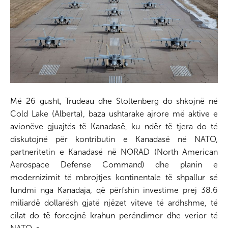
Më 26 gusht, Trudeau dhe Stoltenberg do shkojnë në
Cold Lake (Alberta), baza ushtarake ajrore më aktive e
avionëve gjuajtës të Kanadasë, ku ndër të tjera do të
diskutojnë për kontributin e Kanadasë në NATO,
partneritetin e Kanadasë në NORAD (North American
Aerospace Defense Command) dhe planin e
modernizimit të mbrojtjes kontinentale të shpallur së
fundmi nga Kanadaja, që përfshin investime prej 38.6
miliardë dollarësh gjatë njëzet viteve të ardhshme, të
cilat do të forcojnë krahun perëndimor dhe verior të