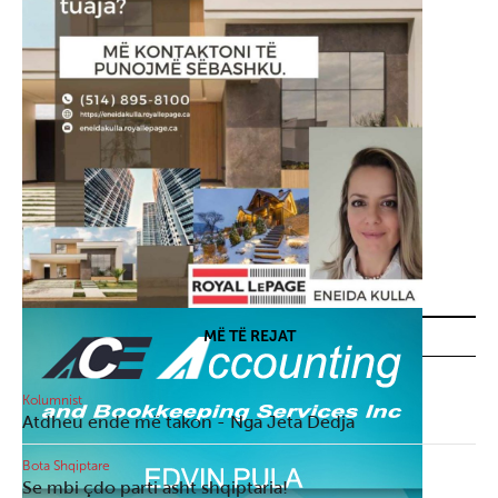
MË TË REJAT
Kolumnist
Atdheu ende më takon - Nga Jeta Dedja
Bota Shqiptare
Se mbi çdo parti asht shqiptaria!