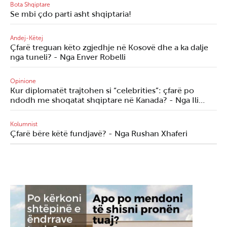
Bota Shqiptare
Se mbi çdo parti asht shqiptaria!
Andej-Këtej
Çfarë treguan këto zgjedhje në Kosovë dhe a ka dalje
nga tuneli? - Nga Enver Robelli
Opinione
Kur diplomatët trajtohen si “celebrities”: çfarë po
ndodh me shoqatat shqiptare në Kanada? - Nga Ili…
Kolumnist
Çfarë bëre këtë fundjavë? - Nga Rushan Xhaferi