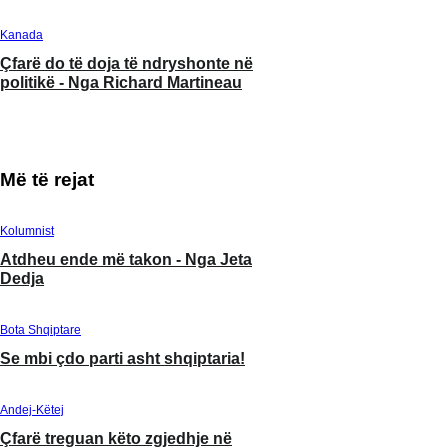
Kanada
Kanada
Çfarë do të doja të ndryshonte në
Mbrojtja e interesave
politikë - Nga Richard Martineau
bëhet prioriteti absol
Trump - Nga Stéphan
Më të rejat
Kolumnist
Atdheu ende më takon - Nga Jeta
Dedja
Bota Shqiptare
Se mbi çdo parti asht shqiptaria!
Andej-Këtej
Çfarë treguan këto zgjedhje në