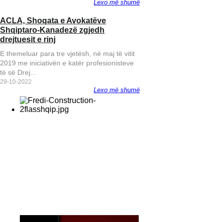
Lexo më shumë
“Ambasadorja Kim, Mj
ACLA, Shoqata e Avokatëve
Mjaft!” - Peticion qyte
Shqiptaro-Kanadezë zgjedh
kundër diplomates s
drejtuesit e rinj
E themeluar para tre vjetësh, në maj të vitit
2019 me iniciativën e katër profesionisteve
të së Drej...
29-10-2022
Lexo më shumë