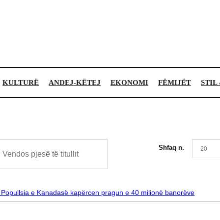
KULTURË
ANDEJ-KËTEJ
EKONOMI
FËMIJËT
STIL
Shfaq n.
 Popullsia e Kanadasë kapërcen pragun e 40 milionë banorëve