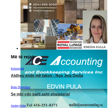
Më të rejat
Kolumnist
Atdheu ende më takon - Nga Jeta Dedja
Bota Shqiptare
Se mbi çdo parti asht shqiptaria!
Andej-Këtej