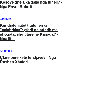
Kosovë dhe a ka dalje nga tuneli? -
Nga Enver Robelli
Opinione
Kur diplomatët trajtohen si
“celebrities”: çfarë po ndodh me
shoqatat shqiptare në Kanada? -
Nga Ili…
Kolumnist
Çfarë bëre këtë fundjavë? - Nga
Rushan Xhaferi