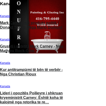
Kanada
Kanada
Kanada
Mark Carney, një produkt politik i
Qytetet tona po shndë
Donald Trump - Nga Mario Dumont
nën qiell të hapur - N
Martineau
Kanada
Kanada
Grushti i shtetit i Mark Carney - Nga
Mathieu Bock-Côté
Mark Carney dhe manov
padenjë me deputetët 
Nga Mario Dumont
Kanada
Kur antitrampizmi të bën të verbër -
Kanada
Nga Christian Rioux
Maduro: Kur e drejta 
Kanada
Kanada
Lideri i opozitës Poilievre i shkruan
kryeministrit Carney: Është koha të
2025, viti i përmbysjes
kalojmë nga retorika te re…
botëror