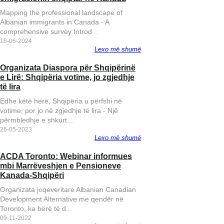
Mapping the professional landscape of
Albanian immigrants in Canada - A
comprehensive survey Introd...
18-06-2024
Lexo më shumë
Organizata Diaspora për Shqipërinë
Vota e Diasporës - Le
e Lirë: Shqipëria votime, jo zgjedhje
Organizata shqiptaro
të lira
“Qendra”
Edhe këtë herë, Shqipëria u përfshi në
votime, por jo në zgjedhje të lira - Një
përmbledhje e shkurt...
26-05-2023
Lexo më shumë
ACDA Toronto: Webinar informues
Publikohet libri i A
mbi Marrëveshjen e Pensioneve
Muratit “Rusët po vij
Kanada-Shqipëri
Organizata joqeveritare Albanian Canadian
Development Alternative me qendër në
Toronto, ka bërë të d...
09-11-2022