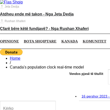
Jeta Dedja
Atdheu ende më takon - Nga Jeta Dedja
Rushan Xhaferi
Çfarë bëre këtë fundjavë? - Nga Rushan Xhaferi
OPINIONE
BOTA SHQIPTARE
KANADA
KOMUNITET
Home
/
Canada's population clock real-time model
Vendos pjesë të titullit
16 qershor 2023 -