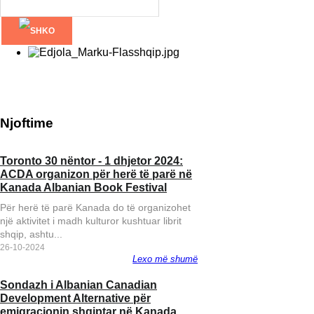
Njoftime
Toronto 30 nëntor - 1 dhjetor 2024:
BTC Fight promotions
ACDA organizon për herë të parë në
Burlington shqiptari 
Kanada Albanian Book Festival
ndeshet me Nick Klei
Për herë të parë Kanada do të organizohet
një aktivitet i madh kulturor kushtuar librit
shqip, ashtu...
26-10-2024
Lexo më shumë
Sondazh i Albanian Canadian
Gazetarët e Diasporës:
Development Alternative për
kolegëve të Tiranës t
emigracionin shqiptar në Kanada
kryeministrin Rama