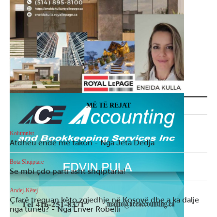
MË TË REJAT
Kolumnist
Atdheu ende më takon - Nga Jeta Dedja
Bota Shqiptare
Se mbi çdo parti asht shqiptaria!
Andej-Këtej
Çfarë treguan këto zgjedhje në Kosovë dhe a ka dalje
nga tuneli? - Nga Enver Robelli