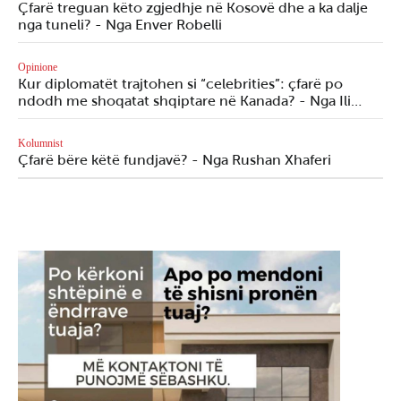
Çfarë treguan këto zgjedhje në Kosovë dhe a ka dalje
nga tuneli? - Nga Enver Robelli
Opinione
Kur diplomatët trajtohen si “celebrities”: çfarë po
ndodh me shoqatat shqiptare në Kanada? - Nga Ili…
Kolumnist
Çfarë bëre këtë fundjavë? - Nga Rushan Xhaferi