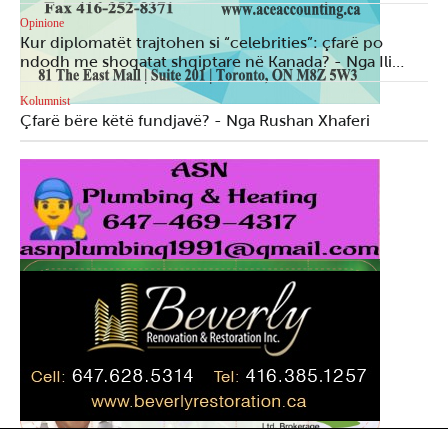
Opinione
Kur diplomatët trajtohen si “celebrities”: çfarë po
ndodh me shoqatat shqiptare në Kanada? - Nga Ili…
Kolumnist
Çfarë bëre këtë fundjavë? - Nga Rushan Xhaferi