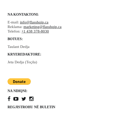
NA KONTAKTONI:
E-mail:
info@flasshqip.ca
Reklama:
marketing@flasshqip.ca
Telefon:
+1 438 378-8030
BOTUES:
Taulant Dedja
KRYEREDAKTORE:
Jeta Dedja (Toçila)
NA NDIQNI:
REGJISTROHU NË BULETIN