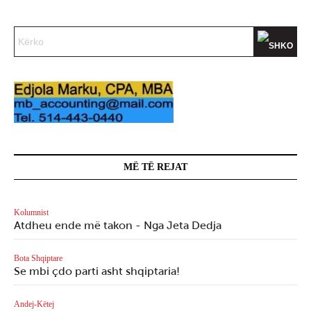
MË TË REJAT
Kolumnist
Atdheu ende më takon - Nga Jeta Dedja
Bota Shqiptare
Se mbi çdo parti asht shqiptaria!
Andej-Këtej