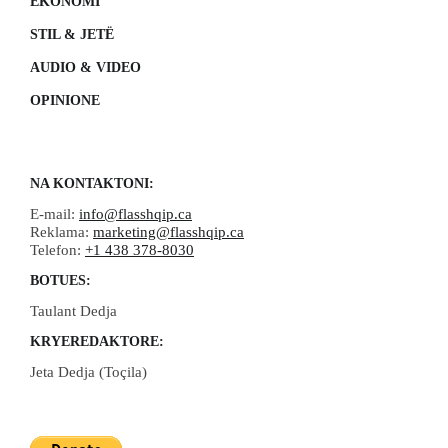
EKONOMI
STIL & JETË
AUDIO & VIDEO
OPINIONE
NA KONTAKTONI:
E-mail:
info@flasshqip.ca
Reklama:
marketing@flasshqip.ca
Telefon:
+1 438 378-8030
BOTUES:
Taulant Dedja
KRYEREDAKTORE:
Jeta Dedja (Toçila)