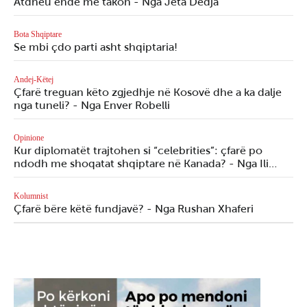
Atdheu ende më takon - Nga Jeta Dedja
Bota Shqiptare
Se mbi çdo parti asht shqiptaria!
Andej-Këtej
Çfarë treguan këto zgjedhje në Kosovë dhe a ka dalje
nga tuneli? - Nga Enver Robelli
Opinione
Kur diplomatët trajtohen si “celebrities”: çfarë po
ndodh me shoqatat shqiptare në Kanada? - Nga Ili…
Kolumnist
Çfarë bëre këtë fundjavë? - Nga Rushan Xhaferi