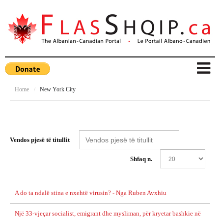
Home
/
New York City
Vendos pjesë të titullit
Shfaq n.
A do ta ndalë stina e nxehtë virusin? - Nga Ruben Avxhiu
Një 33-vjeçar socialist, emigrant dhe mysliman, për kryetar bashkie në