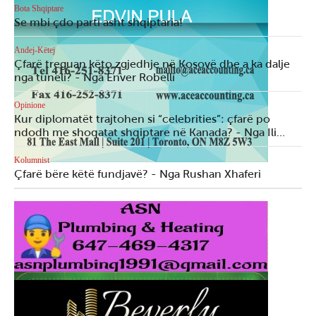
Bota Shqiptare
Se mbi çdo parti asht shqiptaria!
Andej-Këtej
Çfarë treguan këto zgjedhje në Kosovë dhe a ka dalje
nga tuneli? - Nga Enver Robelli
Opinione
Kur diplomatët trajtohen si “celebrities”: çfarë po
ndodh me shoqatat shqiptare në Kanada? - Nga Ili…
Kolumnist
Çfarë bëre këtë fundjavë? - Nga Rushan Xhaferi