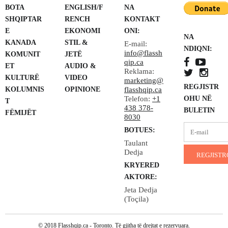
BOTA
ENGLISH/F
NA
SHQIPTAR
RENCH
KONTAKT
E
EKONOMI
ONI:
NA
KANADA
STIL &
E-mail:
NDIQNI:
info@flassh
KOMUNIT
JETË
qip.ca
ET
AUDIO &
Reklama:
KULTURË
VIDEO
marketing@
REGJISTR
KOLUMNIS
OPINIONE
flasshqip.ca
Telefon:
+1
OHU NË
T
438 378-
BULETIN
FËMIJËT
8030
BOTUES:
Taulant
Dedja
KRYERED
AKTORE:
Jeta Dedja
(Toçila)
© 2018 Flasshqip.ca - Toronto. Të gjitha të drejtat e rezervuara.