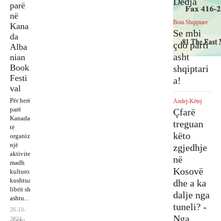
Dedja
parë
ndes
kërk
përba
mazh
në
het
ojmë
llë
oranc
Bota Shqiptare
Kana
me
votën
regji
a e
Se mbi
da
Nick
tuaj!
mit
sotm
çdo parti
Alba
Klein
të
e!
asht
nian
Edi
Book
Ram
shqiptari
Festi
…
a!
val
Për herë të
Andej-Këtej
parë
Çfarë
Kanada do
treguan
të
këto
organizohet
një
zgjedhje
aktivitet i
në
madh
Kosovë
kulturor
Boto
kushtuar
dhe a ka
het
librit shqip,
dalje nga
libri
ashtu...
Peng
tuneli? -
“Shq
26-10-
ohet
ipëri
Nga
2024
Lexo