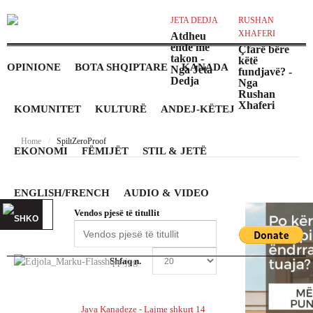
JETA DEDJA
RUSHAN
A
XHAFERI
G
Atdheu
ende më
H
Çfarë bëre
takon -
këtë
D
OPINIONE
BOTA SHQIPTARE
KANADA
Nga Jeta
fundjavë? -
p
Dedja
Nga
p
Rushan
T
Xhaferi
N
KOMUNITET
KULTURË
ANDEJ-KËTEJ
G
H
Home
/
SpiltZeroProof
EKONOMI
FËMIJËT
STIL & JETË
ENGLISH/FRENCH
AUDIO & VIDEO
Vendos pjesë të titullit
Shfaq n.
Java Kanadeze - Lajme shkurt 14