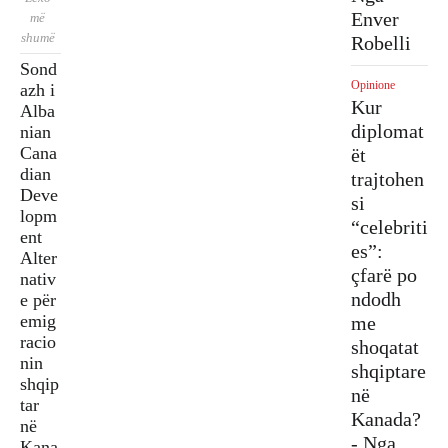
sëris
a në
Enver
më
Gaze
Së
h
dy
shumë
tarët
Robelli
shpej
vota
kohë
e
Sond
ti
e
” me
Dias
Opinione
azh i
shërb
emig
autor
porës
Kur
Alba
im
rantë
Vang
:
diplomat
nian
aplik
ve -
jush
Thirr
Cana
ët
imi
Prote
Saro
je
dian
për
ston
trajtohen
koleg
Deve
doku
Dias
si
ëve
lopm
ment
pora
“celebriti
të
ent
e
për
es”:
Tiran
Alter
ident
Shqi
ës të
çfarë po
nativ
ifiki
përin
bojk
ndodh
e për
mi
ë e
otojn
emig
me
shqip
Lirë
ë
racio
tare
shoqatat
krye
nin
në
shqiptare
minis
shqip
Kana
në
trin
tar
da
Kanada?
Ram
në
a
- Nga
Kana