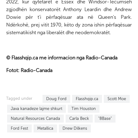
2022, kur qytetarët e Essex dhe Windsor-Tecumseh
zgjodhën konservatorët Anthony Leardin dhe Andrew
Dowie për t’i përfaqësuar ata në Queen's Park.
Ndërkohë, prej vitit 1970, këto dy zona ishin përfaqësuar
sistematikisht nga liberalët dhe neodemokratët.
© Flasshqip.ca me informacion nga Radio-Canada
Fotot: Radio-Canada
Tagged under
Doug Ford
Flasshqip.ca
Scott Moe
Java kanadeze lajme shkurt
Tim Houston
Natural Resources Canada
Carla Beck
"8Base"
Ford Fest
Metallica
Drew Dilkens