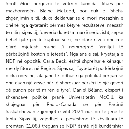
Scott Moe përgëzoi të vetmin kandidat fitues për
mazhorancën, Blaine McLeod, por nuk e fshehu
zhgënjimin e tij, duke deklaruar se e mori mesazhin e
dhënë nga qytetarët përmes këtyre rezultateve, mesazh
të cilin, sipas tij, “qeveria duhet ta marrë seriozisht, sepse
bëhet fjalë për të kuptuar se si, në çfarë niveli dhe me
çfarë mjetesh mund t’i ndihmojmë familjet të
përballojnë koston e jetesës”. Nga ana e saj, kryetarja e
NDP në opozitë, Carla Beck, është shprehur e kënaqur
me dy fitoret në Regina. Sipas saj, “qytetarët po kërkojnë
diçka ndryshe, ata janë të lodhur nga politikat përçarëse
dhe duan një arsye për të shpresuar përsëri te një qeveri
që punon për të mirën e tyre”. Daniel Béland, ekspert i
shkencave politike pranë Universitetin McGill, ka
shpjeguar për Radio-Canada se për Partinë
Saskatchewan zgjedhjet e vitit 2024 nuk do të jenë të
lehta. Sipas tij, zgjedhjet e pjesëshme të zhvilluara të
premten (11.08.) treguan se NDP është një kundërshtar