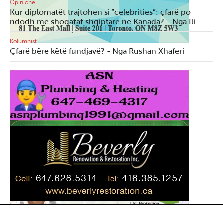
Opinione
Kur diplomatët trajtohen si “celebrities”: çfarë po
ndodh me shoqatat shqiptare në Kanada? - Nga Ili…
Kolumnist
Çfarë bëre këtë fundjavë? - Nga Rushan Xhaferi