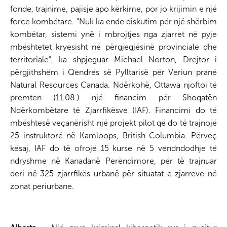
fonde, trajnime, pajisje apo kërkime, por jo krijimin e një
force kombëtare. “Nuk ka ende diskutim për një shërbim
kombëtar, sistemi ynë i mbrojtjes nga zjarret në pyje
mbështetet kryesisht në përgjegjësinë provinciale dhe
territoriale”, ka shpjeguar Michael Norton, Drejtor i
përgjithshëm i Qendrës së Pylltarisë për Veriun pranë
Natural Resources Canada. Ndërkohë, Ottawa njoftoi të
premten (11.08.) një financim për Shoqatën
Ndërkombëtare të Zjarrfikësve (IAF). Financimi do të
mbështesë veçanërisht një projekt pilot që do të trajnojë
25 instruktorë në Kamloops, British Columbia. Përveç
kësaj, IAF do të ofrojë 15 kurse në 5 vendndodhje të
ndryshme në Kanadanë Perëndimore, për të trajnuar
deri në 325 zjarrfikës urbanë për situatat e zjarreve në
zonat periurbane.