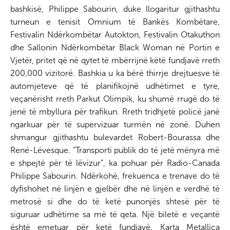
bashkisë, Philippe Sabourin, duke llogaritur gjithashtu
turneun e tenisit Omnium të Bankës Kombëtare,
Festivalin Ndërkombëtar Autokton, Festivalin Otakuthon
dhe Sallonin Ndërkombëtar Black Woman në Portin e
Vjetër, pritet që në qytet të mbërrijnë këtë fundjavë rreth
200,000 vizitorë. Bashkia u ka bërë thirrje drejtuesve të
automjeteve që të planifikojnë udhëtimet e tyre,
veçanërisht rreth Parkut Olimpik, ku shumë rrugë do të
jenë të mbyllura për trafikun. Rreth tridhjetë policë janë
ngarkuar për të supervizuar turmën në zonë. Duhen
shmangur gjithashtu bulevardet Robert-Bourassa dhe
René-Lévesque. “Transporti publik do të jetë mënyra më
e shpejtë për të lëvizur”, ka pohuar për Radio-Canada
Philippe Sabourin. Ndërkohë, frekuenca e trenave do të
dyfishohet në linjën e gjelbër dhe në linjën e verdhë të
metrosë si dhe do të ketë punonjës shtesë për të
siguruar udhëtime sa më të qeta. Një biletë e veçantë
është emetuar për ketë fundjavë. Karta Metallica