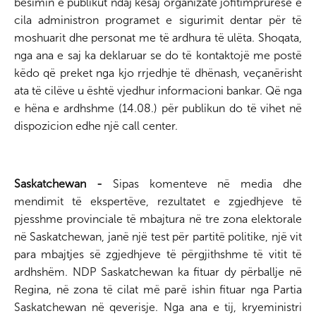
besimin e publikut ndaj kësaj organizatë jofitimprurëse e
cila administron programet e sigurimit dentar për të
moshuarit dhe personat me të ardhura të ulëta. Shoqata,
nga ana e saj ka deklaruar se do të kontaktojë me postë
këdo që preket nga kjo rrjedhje të dhënash, veçanërisht
ata të cilëve u është vjedhur informacioni bankar. Që nga
e hëna e ardhshme (14.08.) për publikun do të vihet në
dispozicion edhe një call center.
Saskatchewan -
Sipas komenteve në media dhe
mendimit të ekspertëve, rezultatet e zgjedhjeve të
pjesshme provinciale të mbajtura në tre zona elektorale
në Saskatchewan, janë një test për partitë politike, një vit
para mbajtjes së zgjedhjeve të përgjithshme të vitit të
ardhshëm. NDP Saskatchewan ka fituar dy përballje në
Regina, në zona të cilat më parë ishin fituar nga Partia
Saskatchewan në qeverisje. Nga ana e tij, kryeministri