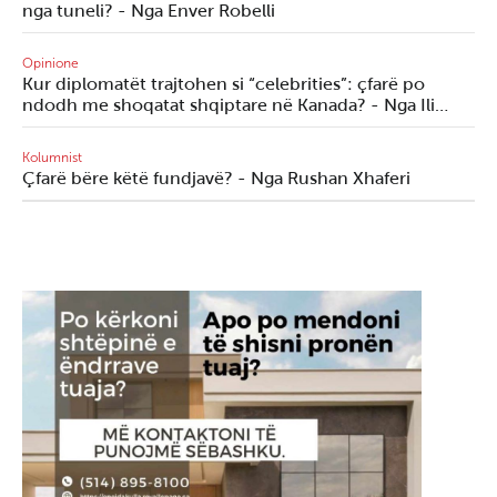
nga tuneli? - Nga Enver Robelli
Opinione
Kur diplomatët trajtohen si “celebrities”: çfarë po
ndodh me shoqatat shqiptare në Kanada? - Nga Ili…
Kolumnist
Çfarë bëre këtë fundjavë? - Nga Rushan Xhaferi