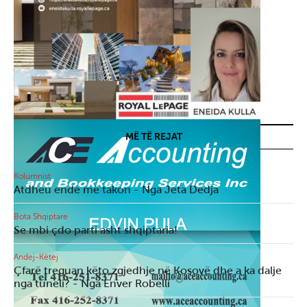
MË TË REJAT
Kolumnist
Atdheu ende më takon - Nga Jeta Dedja
Bota Shqiptare
Se mbi çdo parti asht shqiptaria!
Andej-Këtej
Çfarë treguan këto zgjedhje në Kosovë dhe a ka dalje
nga tuneli? - Nga Enver Robelli