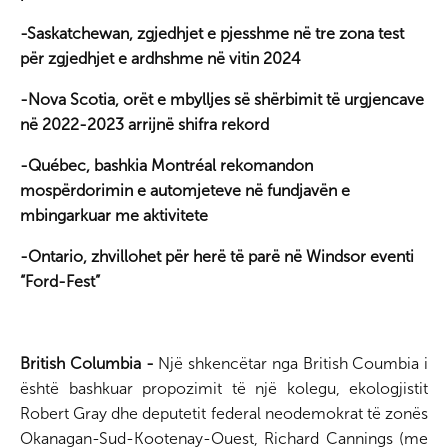
-Saskatchewan, zgjedhjet e pjesshme në tre zona test
për zgjedhjet e ardhshme në vitin 2024
-Nova Scotia, orët e mbylljes së shërbimit të urgjencave
në 2022-2023 arrijnë shifra rekord
-Québec, bashkia Montréal rekomandon
mospërdorimin e automjeteve në fundjavën e
mbingarkuar me aktivitete
-Ontario, zhvillohet për herë të parë në Windsor eventi
“Ford-Fest”
British Columbia -
Një shkencëtar nga British Coumbia i
është bashkuar propozimit të një kolegu, ekologjistit
Robert Gray dhe deputetit federal neodemokrat të zonës
Okanagan-Sud-Kootenay-Ouest, Richard Cannings (me