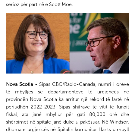
serioz për partinë e Scott Moe.
Nova Scotia -
Sipas CBC/Radio-Canada, numri i orëve
të mbylljes së departamenteve të urgjencës në
provincën Nova Scotia ka arritur një rekord të lartë në
periudhën 2022-2023. Sipas shifrave të vitit të fundit
fiskal, ata janë mbyllur për gati 80,000 orë dhe
shërbimet në spitale janë duke u pakësuar. Në Windsor,
dhoma e urgjencës në Spitalin komunitar Hants u mbyll