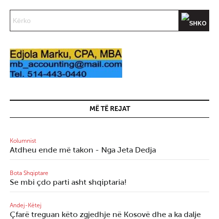
MË TË REJAT
Kolumnist
Atdheu ende më takon - Nga Jeta Dedja
Bota Shqiptare
Se mbi çdo parti asht shqiptaria!
Andej-Këtej
Çfarë treguan këto zgjedhje në Kosovë dhe a ka dalje