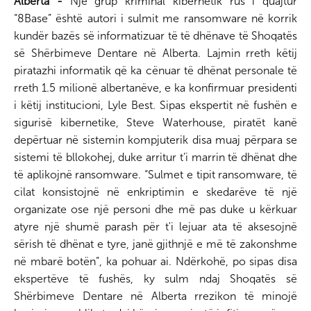
Alberta -
Një grup kriminal kibernetik rus i quajtur
“8Base” është autori i sulmit me ransomware në korrik
kundër bazës së informatizuar të të dhënave të Shoqatës
së Shërbimeve Dentare në Alberta. Lajmin rreth këtij
piratazhi informatik që ka cënuar të dhënat personale të
rreth 1.5 milionë albertanëve, e ka konfirmuar presidenti
i këtij institucioni, Lyle Best. Sipas ekspertit në fushën e
sigurisë kibernetike, Steve Waterhouse, piratët kanë
depërtuar në sistemin kompjuterik disa muaj përpara se
sistemi të bllokohej, duke arritur t’i marrin të dhënat dhe
të aplikojnë ransomware. “Sulmet e tipit ransomware, të
cilat konsistojnë në enkriptimin e skedarëve të një
organizate ose një personi dhe më pas duke u kërkuar
atyre një shumë parash për t'i lejuar ata të aksesojnë
sërish të dhënat e tyre, janë gjithnjë e më të zakonshme
në mbarë botën”, ka pohuar ai. Ndërkohë, po sipas disa
ekspertëve të fushës, ky sulm ndaj Shoqatës së
Shërbimeve Dentare në Alberta rrezikon të minojë