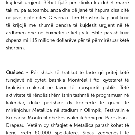
kujdesit urgjent. Bëhet fjalë për klinika ku duhet marrë
takim, pa autoambulanca dhe që janë të hapura disa ditë
në javë, gjatë ditës. Qeveria e Tim Houston ka planifikuar
të krijojë më shumë qendra të kujdesit urgjent në të
ardhmen dhe në buxhetin e këtij viti është parashikuar
shpenzimi i 15 milionë dollarëve për të përmirësuar këtë
shërbim.
Québec -
Për shkak të trafikut të lartë që pritej këtë
fundjavë në qytet, bashkia Montréal i ftoi qytetarët të
braktisin makinat në favor të transportit publik. Tetë
aktivitete të rëndësishëm ishin tashmë të programuar në
kalendar, duke përfshirë dy koncerte të grupit të
mirënjohur Metallica në stadiumin Olimpik, Festivalin e
Krenarisë Montréal dhe Festivalin îleSoniq në Parc Jean-
Drapeau. Vetëm dy shfaqjet e Metallica parashikohet të
kenë rreth 60,000 spektatorë. Sipas zëdhënësit të