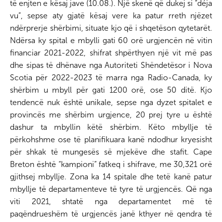
të enjten e kësaj jave (10.08.). Një skenë që dukej si “déja
vu”, sepse aty gjatë kësaj vere ka patur rreth njëzet
ndërprerje shërbimi, situate kjo që i shqetëson qytetarët.
Ndërsa ky spital e mbylli gati 60 orë urgjencën në vitin
financiar 2021-2022, shifrat shpërthyen një vit më pas
dhe sipas të dhënave nga Autoriteti Shëndetësor i Nova
Scotia për 2022-2023 të marra nga Radio-Canada, ky
shërbim u mbyll për gati 1200 orë, ose 50 ditë. Kjo
tendencë nuk është unikale, sepse nga dyzet spitalet e
provincës me shërbim urgjence, 20 prej tyre u është
dashur ta mbyllin këtë shërbim. Këto mbyllje të
përkohshme ose të planifikuara kanë ndodhur kryesisht
për shkak të mungesës së mjekëve dhe stafit. Cape
Breton është “kampioni” fatkeq i shifrave, me 30,321 orë
gjithsej mbyllje. Zona ka 14 spitale dhe tetë kanë patur
mbyllje të departamenteve të tyre të urgjencës. Që nga
viti 2021, shtatë nga departamentet më të
paqëndrueshëm të urgjencës janë kthyer në qendra të