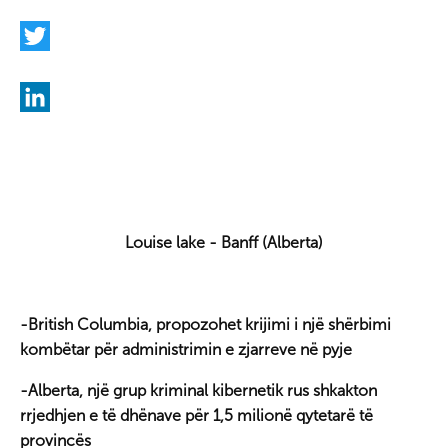
F
a
c
T
e
w
b
i
L
o
t
i
o
t
n
k
e
k
Louise lake - Banff (Alberta)
r
e
d
I
-British Columbia, propozohet krijimi i një shërbimi
n
kombëtar për administrimin e zjarreve në pyje
-Alberta, një grup kriminal kibernetik rus shkakton
rrjedhjen e të dhënave për 1,5 milionë qytetarë të
provincës