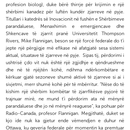
profesion biolog), duke bërë thirrje për krijimin e një
shërbimi kanadez për luftën kundër zjarreve në pyje.
Titullari i katedrës së Inovacionit në fushën e Shërbimeve
parandaluese, Menaxhimin e emergjencave dhe
Shkencave të zjarrit pranë Universitetit Thompson
Rivers, Mike Flannigan, beson se një forcë federale do t’i
jepte një përgjigje më efikase në afatgjatë sesa sistemi
aktual, situatave të zjarreve në pyje. Sipas tij, përdorimi i
ushtrisë çdo vit nuk është një zgjidhje e qëndrueshme
dhe në të njëjtën kohë, ndihma ndërkombëtare e
kërkuar gjatë sezoneve shumë aktivë të zjarreve si ai i
sivjetmi, merr shumë kohë për të mbërritur. “Nëse do të
kishim një shërbim kombëtar të zjarrfikësve pyjorë të
trajnuar mirë, ne mund t’i përdorim ata në mënyrë
parandaluese dhe jo në mënyrë reaguese”, ka pohuar për
Radio-Canada, profesor Flannigan. Megjithatë, duket se
kjo ide nuk ka gjetur ende vëmendjen e duhur në
Ottawa, ku qeveria federale për momentin ka premtuar