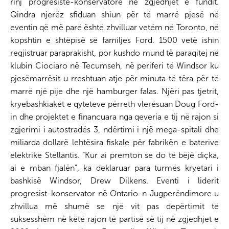
rinj progresistë-konservatorë në zgjedhjet e fundit.
Qindra njerëz sfiduan shiun për të marrë pjesë në
eventin që më parë është zhvilluar vetëm në Toronto, në
kopshtin e shtëpisë së familjes Ford. 1500 vetë ishin
regjistruar paraprakisht, por kushdo mund të paraqitej në
klubin Ciociaro në Tecumseh, në periferi të Windsor ku
pjesëmarrësit u rreshtuan atje për minuta të tëra për të
marrë një pije dhe një hamburger falas. Njëri pas tjetrit,
kryebashkiakët e qyteteve përreth vlerësuan Doug Ford-
in dhe projektet e financuara nga qeveria e tij në rajon si
zgjerimi i autostradës 3, ndërtimi i një mega-spitali dhe
miliarda dollarë lehtësira fiskale për fabrikën e baterive
elektrike Stellantis. “Kur ai premton se do të bëjë diçka,
ai e mban fjalën”, ka deklaruar para turmës kryetari i
bashkisë Windsor, Drew Dilkens. Eventi i liderit
progresist-konservator në Ontario-n Jugperëndimore u
zhvillua më shumë se një vit pas depërtimit të
suksesshëm në këtë rajon të partisë së tij në zgjedhjet e