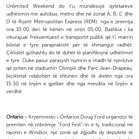
Unlimited Weekend do t'u mundësojë qytetarëve
udhëtimin me autobus, metro dhe në zonat A, B, C dhe
D të Rrjetit Metropolitan Express (REM), nga e premtja
ora 10:00 deri të hënën në orën 05:00. Bashkia i ka
inkurajuar frekuentuesit e transportit publik që t’i marrin
biletat e tyre paraprakisht për të shmangur radhët.
Çiklistët gjithashtu do të duhet të planifikojnë udhëtimet
e tyre. Duke pasur parasysh numrin e madh të njerëzve
që priten në stadiumin Olimpik dhe Parc Jean-Drapeau,
biçikletat ndalohen të shtunën dhe të dielën nga ora
15:30 në linjën e gjelbër dhe nga mesdita në linjën e
verdhë.
Ontario -
Kryeministri i Ontarios Doug Ford organizoi të
premten në mbrëmje “Ford Fest”-in e tij tradicional në
rajonin e Windsor, një zonë që zgjodhi dy deputetë të