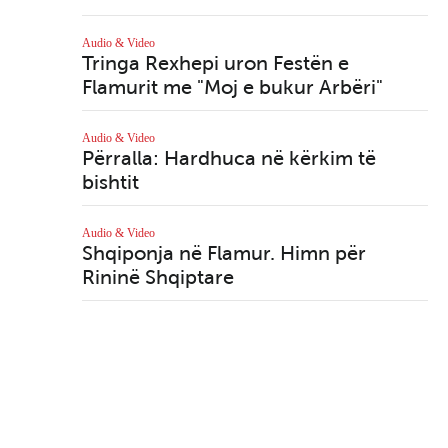
Ku
li
Kanada
Audio & Video
rët
Samiti në Alaska: Trump
Tringa Rexhepi uron Festën e
n
dha gjithçka, Putini
Flamurit me "Moj e bukur Arbëri"
Aud
duket sikur nuk lëshoi
'N
asgjë - Nga Rania
ba
Audio & Video
Massoud
Përralla: Hardhuca në kërkim të
bishtit
Aud
Ka
Kanada
n -
Banka e Kanadasë: Tre
Audio & Video
Côté
ulje të normave të
Shqiponja në Flamur. Himn për
interesit deri në
Rininë Shqiptare
Krishtlindje?
e
Kanada
Kanada - Thomas Müller
zyrtarisht pjesë e
Vancouver Whitecaps
FC