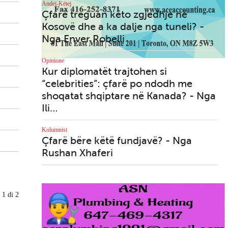
ll
A tribute to my father Nuri
Andej-Këtej
- By Agako Nouch
Çfarë treguan këto zgjedhje në
Kosovë dhe a ka dalje nga tuneli? -
Nga Enver Robelli
Opinione
Kur diplomatët trajtohen si
Toronto - Misioni Katolik
“celebrities”: çfarë po ndodh me
Shqiptar "E Shenjta Nënë
Tereza" së shpejti me
shoqatat shqiptare në Kanada? - Nga
rezidencë e zyra …
Ili…
gon
ta”
Kolumnist
sha
Çfarë bëre këtë fundjavë? - Nga
Rushan Xhaferi
SelectHealth, një farmaci
shqiptare pranë jush në
Woodbridge (Ontario)
 1 di 2
çit