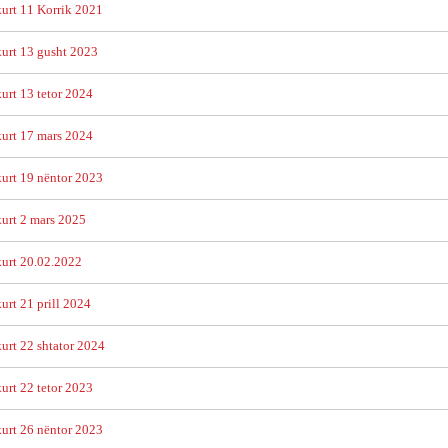
urt 11 Korrik 2021
urt 13 gusht 2023
Alternativa Civile, thirrje
UGSHPD vendosmëris
urt 13 tetor 2024
emigrantëve: Të bëhemi 1
përkrah gazetarëve të
milion dhe të kërkojmë
Shqipërisë në betejën 
kurt 17 mars 2024
votën tuaj!
tyre përballë regjimit t
Ram…
urt 19 nëntor 2023
urt 2 mars 2025
kurt 20.02.2022
Botohet libri “Shqipëria në
nës
dy kohë” me autor
Së shpejti shërbim apli
urt 21 prill 2024
rin
Vangjush Saro
për dokumente identifi
shqiptare në Kanada
urt 22 shtator 2024
urt 22 tetor 2023
Gazetarët e Diasporës
urt 26 nëntor 2023