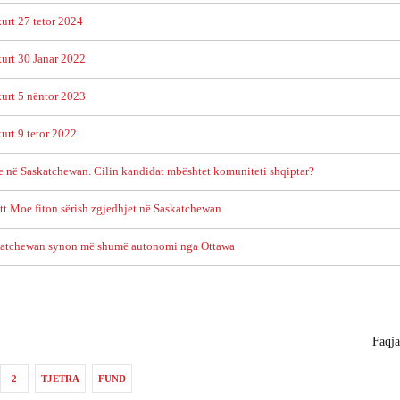
r e
denoncojnë hakmarrjen e
Rama merr nën kontro
kryeministrit Rama ndaj
Autoritetin e Mediave
urt 27 tetor 2024
koleges Ambrozia Meta
Audiovizive - Reagon
Unioni i Gazetarëve të
urt 30 Janar 2022
Diasporës
urt 5 nëntor 2023
urt 9 tetor 2022
Deklaratë e Unionit të
Gazetarëve të Diasporës
je në Saskatchewan. Cilin kandidat mbështet komuniteti shqiptar?
atit
për ngjarjet e 8 Janarit
SHBA - Federata Pan-
2022
Shqiptare “Vatra” rea
tt Moe fiton sërish zgjedhjet në Saskatchewan
ndaj shpalljes “non gra
të ish-Presidentit Beri
skatchewan synon më shumë autonomi nga Ottawa
t
British Columbia - Një
mbrëmje me Maestro Bujar
Llapaj
Faqja
Unioni i Gazetarëve të
Diasporës denoncon
2
TJETRA
FUND
censurën e Gramoz Ru