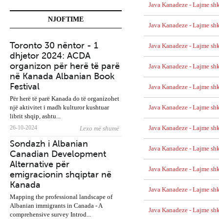
Java Kanadeze - Lajme shk
NJOFTIME
Java Kanadeze - Lajme shk
Toronto 30 nëntor - 1
BTC Fight promotions:
Java Kanadeze - Lajme shk
dhjetor 2024: ACDA
Nesër në Burlington
organizon për herë të parë
shqiptari Dorian Dokaj
Java Kanadeze - Lajme sh
në Kanada Albanian Book
ndeshet me Nick Klein
Festival
Java Kanadeze - Lajme shk
Për herë të parë Kanada do të organizohet
një aktivitet i madh kulturor kushtuar
Java Kanadeze - Lajme shk
librit shqip, ashtu...
26-10-2024
Lexo më shumë
Java Kanadeze - Lajme sh
Gazetarët e Diasporës:
Sondazh i Albanian
Thirrje kolegëve të Tira
Java Kanadeze - Lajme shk
Canadian Development
të bojkotojnë kryeminist
Alternative për
Rama
Java Kanadeze - Lajme shk
emigracionin shqiptar në
Kanada
Java Kanadeze - Lajme shk
Mapping the professional landscape of
Albanian immigrants in Canada - A
Java Kanadeze - Lajme shk
comprehensive survey Introd...