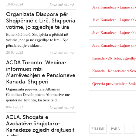
Vota e Diasporës - Letë
18-06-2024
Lexo më shumë
hapur nga Organizata
Java Kanadeze - Lajme shk
Organizata Diaspora për
shqiptaro-amerikane
Shqipërinë e Lirë: Shqipëria
“Qendra”
Java Kanadeze - Lajme shk
votime, jo zgjedhje të lira
Java Kanadeze - Lajme shk
Edhe këtë herë, Shqipëria u përfshi në
votime, por jo në zgjedhje të lira - Një
përmbledhje e shkurt...
Java Kanadeze - Lajme shk
26-05-2023
Lexo më shumë
Publikohet libri i
Kanada - 26 Tetor, zgjedh
ACDA Toronto: Webinar
Ambasador Shaban Mur
informues mbi
“Rusët po vijnë”
Kanada - Konservatori Sco
Marrëveshjen e Pensioneve
Kanada-Shqipëri
Qeveria provinciale e Sa
Organizata joqeveritare Albanian
Canadian Development Alternative me
qendër në Toronto, ka bërë të d...
“Ambasadorja Kim, Mjaf
09-11-2022
Lexo më shumë
eshte Mjaft!” - Peticion
ACLA, Shoqata e
qytetar online kundër
Avokatëve Shqiptaro-
diplomates së SHBA
Kanadezë zgjedh drejtuesit
FILLIMI
PARA
1