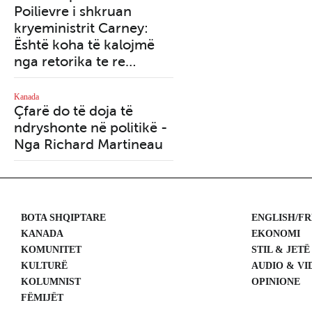
Poilievre i shkruan
rendit botëror
kryeministrit Carney:
Është koha të kalojmë
Kanada
Mbrojtja e interesave
nga retorika te re…
kombëtare bëhet
prioriteti absolut për
Kanada
Çfarë do të doja të
Donald Trump - Nga
ndryshonte në politikë -
Stéphane Bordeleau
Nga Richard Martineau
BOTA SHQIPTARE
ENGLISH/F
KANADA
EKONOMI
KOMUNITET
STIL & JETË
KULTURË
AUDIO & VI
KOLUMNIST
OPINIONE
FËMIJËT