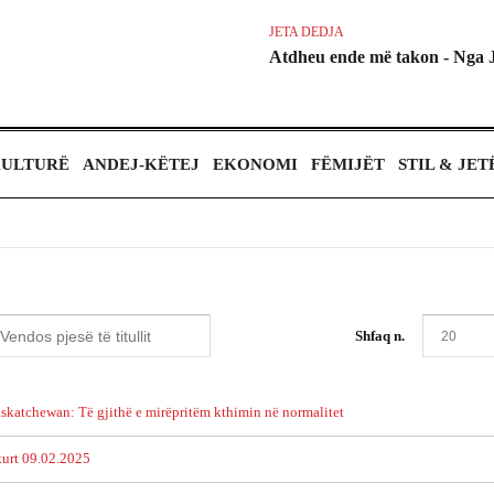
JETA DEDJA
Atdheu ende më takon - Nga 
ULTURË
ANDEJ-KËTEJ
EKONOMI
FËMIJËT
STIL & JET
Shfaq n.
skatchewan: Të gjithë e mirëpritëm kthimin në normalitet
kurt 09.02.2025