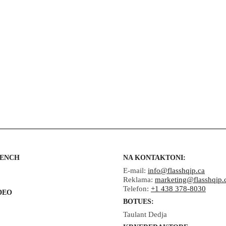
Nga Yasmine Abdelfadel
objekt talljeje dhe
humbet miliarda - N
Mario Dumont
Kanada
Imigracioni:
Konservatorët thyejnë
Kanada
tabutë - Nga Mario
SHBA ndëshkon një
Dumont
gjyqtare kanadeze t
Gjykatës Penale
Ndërkombëtare
RENCH
NA KONTAKTONI:
E-mail:
info@flasshqip.ca
Reklama:
marketing@flasshqip.
Telefon:
+1 438 378-8030
DEO
BOTUES:
Taulant Dedja