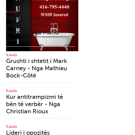
Kanada
Kanada
Mark Carney, një
Qytetet tona po
produkt politik i Donald
shndërrohen në azile
Trump - Nga Mario
nën qiell të hapur - 
Dumont
Richard Martineau
Kanada
Kanada
Grushti i shtetit i Mark
Mark Carney dhe
Carney - Nga Mathieu
manovra e tij e paden
Bock-Côté
me deputetët dezerto
- Nga Mario Dumont
Kanada
Kur antitrampizmi të
Kanada
bën të verbër - Nga
Maduro: Kur e drejta
Christian Rioux
mbron një tiran
Kanada
Kanada
Lideri i opozitës
2025, viti i përmbysje