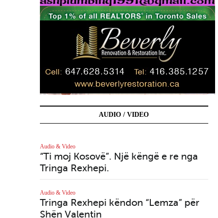
AUDIO / VIDEO
Audio & Video
Aud
“Ti moj Kosovë”. Një këngë e re nga
Lu
Tringa Rexhepi.
Aud
D
Audio & Video
Tringa Rexhepi këndon “Lemza” për
Shën Valentin
Aud