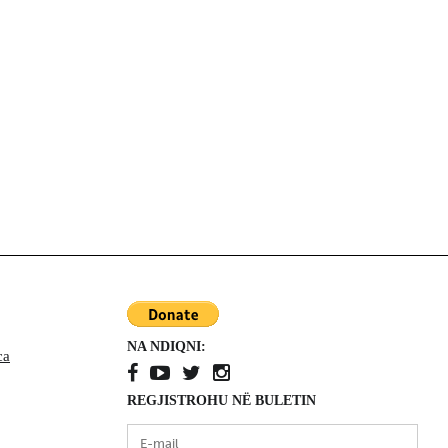
ga
Kanada
Aleksandr Dugin dhe
shkatërrimi i Perëndimit
nga brenda
ë
Kanada
Kur ndjesia vlen më
shumë se faktet - Nga
Richard Martineau
NA NDIQNI:
ca
REGJISTROHU NË BULETIN