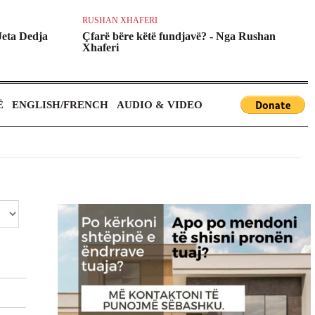
RUSHAN XHAFERI
A
Jeta Dedja
Çfarë bëre këtë fundjavë? - Nga Rushan
D
Xhaferi
G
Ë
ENGLISH/FRENCH
AUDIO & VIDEO