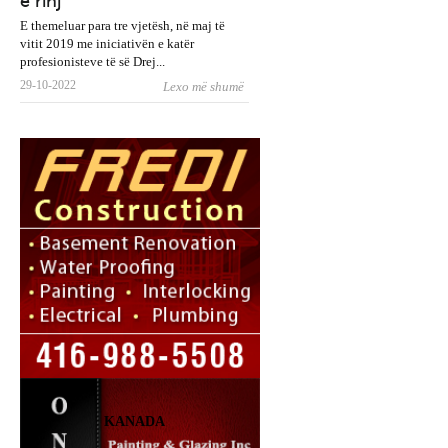
e rinj
E themeluar para tre vjetësh, në maj të
vitit 2019 me iniciativën e katër
profesionisteve të së Drej...
29-10-2022
Lexo më shumë
KANADA