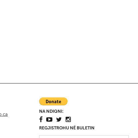
FC
ga
Kanada
Aleksandr Dugin dhe
shkatërrimi i Perëndimit
nga brenda
ë
Kanada
Kur ndjesia vlen më
shumë se faktet - Nga
Richard Martineau
NA NDIQNI:
p.ca
REGJISTROHU NË BULETIN