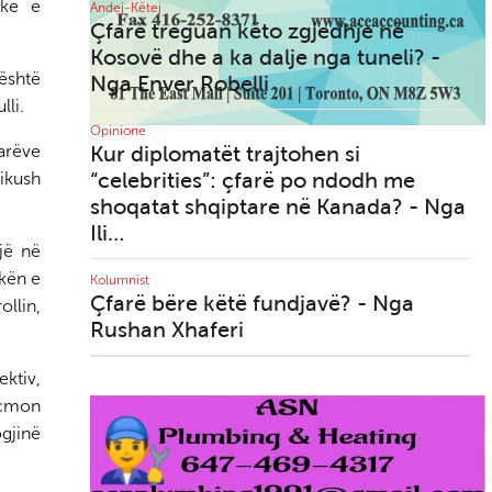
ll
A tribute to my father Nuri
uke e
Andej-Këtej
- By Agako Nouch
Çfarë treguan këto zgjedhje në
Kosovë dhe a ka dalje nga tuneli? -
është
Nga Enver Robelli
lli.
Opinione
tarëve
Kur diplomatët trajtohen si
Toronto - Misioni Katolik
“celebrities”: çfarë po ndodh me
ikush
Shqiptar "E Shenjta Nënë
Tereza" së shpejti me
shoqatat shqiptare në Kanada? - Nga
rezidencë e zyra …
Ili…
jë në
gon
ikën e
Kolumnist
ta”
Çfarë bëre këtë fundjavë? - Nga
ollin,
sha
Rushan Xhaferi
SelectHealth, një farmaci
shqiptare pranë jush në
ktiv,
Woodbridge (Ontario)
rçmon
gjinë