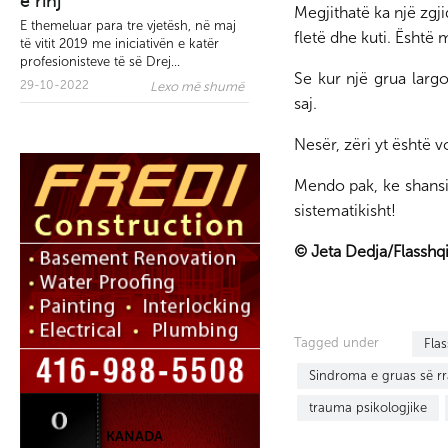
e rinj
Megjithatë ka një zgj
E themeluar para tre vjetësh, në maj
fletë dhe kuti. Është 
të vitit 2019 me iniciativën e katër
profesionisteve të së Drej...
Se kur një grua largo
29-10-2022
Lexo më shumë
saj.
Nesër, zëri yt është v
Mendo pak, ke shansi
sistematikisht!
© Jeta Dedja/Flasshq
Tagged under
Fla
Sindroma e gruas së r
trauma psikologjike
KANADA