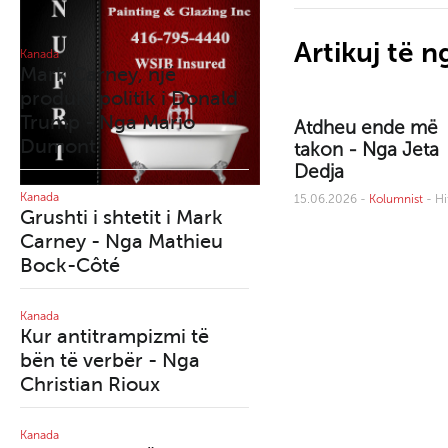
Artikuj të 
Kanada
Kanada
Mark Carney, një
Qytetet tona po
produkt politik i Donald
shndërrohen në azile
Trump - Nga Mario
nën qiell të hapur - 
Atdheu ende më
Dumont
Richard Martineau
takon - Nga Jeta
Dedja
Kanada
Kanada
15.06.2026 -
Kolumnist
- Hi
Grushti i shtetit i Mark
Mark Carney dhe
Carney - Nga Mathieu
manovra e tij e paden
Bock-Côté
me deputetët dezerto
- Nga Mario Dumont
Kanada
Kur antitrampizmi të
Kanada
bën të verbër - Nga
Maduro: Kur e drejta
Christian Rioux
mbron një tiran
Kanada
Kanada