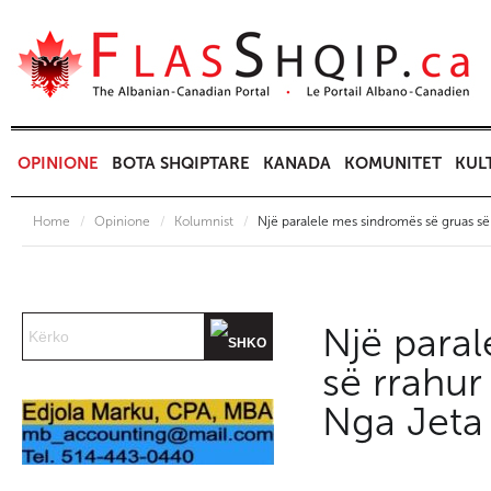
OPINIONE
BOTA SHQIPTARE
KANADA
KOMUNITET
KUL
Home
/
Opinione
/
Kolumnist
/
Një paralele mes sindromës së gruas së
Një para
së rrahur
Nga Jeta