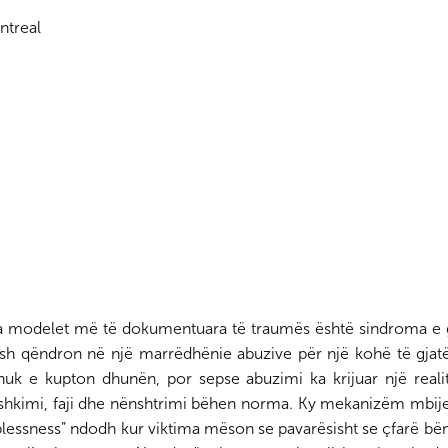
ntreal
Alternativa Civile, thirrje
UGSHPD vendosmëris
emigrantëve: Të bëhemi 1
përkrah gazetarëve të
milion dhe të kërkojmë
Shqipërisë në betejën 
votën tuaj!
tyre përballë regjimit t
Ram…
Botohet libri “Shqipëria në
nës
dy kohë” me autor
Së shpejti shërbim apli
rin
Vangjush Saro
për dokumente identifi
ga modelet më të dokumentuara të traumës është sindroma e 
shqiptare në Kanada
pesh qëndron në një marrëdhënie abuzive për një kohë të gjatë
uk e kupton dhunën, por sepse abuzimi ka krijuar një realit
hkimi, faji dhe nënshtrimi bëhen norma. Ky mekanizëm mbije
lplessness” ndodh kur viktima mëson se pavarësisht se çfarë bë
Gazetarët e Diasporës