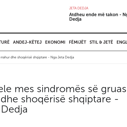
JETA DEDJA
Atdheu ende më takon - N
Dedja
TURË
ANDEJ-KËTEJ
EKONOMI
FËMIJËT
STIL & JETË
ENGL
 rrahur dhe shoqërisë shqiptare - Nga Jeta Dedja
lele mes sindromës së gruas
 dhe shoqërisë shqiptare -
 Dedja