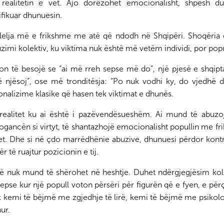
r e
denoncojnë hakmarrjen e
Rama merr nën kontro
realitetin e vet. Ajo dorëzohet emocionalisht, shpesh d
kryeministrit Rama ndaj
Autoritetin e Mediave
ifikuar dhunuesin.
koleges Ambrozia Meta
Audiovizive - Reagon
Unioni i Gazetarëve të
ralelja më e frikshme me atë që ndodh në Shqipëri. Shoqëria 
Diasporës
uzimi kolektiv, ku viktima nuk është më vetëm individi, por popu
llon të besojë se “ai më rreh sepse më do”, një pjesë e shqip
në njësoj”, ose më tronditësja: “Po nuk vodhi ky, do vjedhë d
Deklaratë e Unionit të
Gazetarëve të Diasporës
ionalizime klasike që hasen tek viktimat e dhunës.
atit
për ngjarjet e 8 Janarit
SHBA - Federata Pan-
2022
 realitet ku ai është i pazëvendësueshëm. Ai mund të abuzo
Shqiptare “Vatra” rea
rogancën si virtyt, të shantazhojë emocionalisht popullin me fr
ndaj shpalljes “non gra
het. Dhe si në çdo marrëdhënie abuzive, dhunuesi përdor kontr
të ish-Presidentit Beri
r të ruajtur pozicionin e tij.
t
British Columbia - Një
rë nuk mund të shërohet në heshtje. Duhet ndërgjegjësim kole
mbrëmje me Maestro Bujar
pse kur një popull voton përsëri për figurën që e fyen, e pë
Llapaj
 kemi të bëjmë me zgjedhje të lirë, kemi të bëjmë me psikolo
ur.
Unioni i Gazetarëve të
Diasporës denoncon