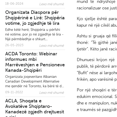
Vota e Diasporës - Letë
mund të ndryshojë 
18-06-2024
n
Lexo më shumë
hapur nga Organizata
racionalizuar ose just
Organizata Diaspora për
shqiptaro-amerikane
Shqipërinë e Lirë: Shqipëria
“Qendra”
Kjo sjellje është pa
votime, jo zgjedhje të lira
kapur në një cikël ab
Edhe këtë herë, Shqipëria u përfshi
në votime, por jo në zgjedhje të lira -
Ashtu si gruaja që fi
Një përmbledhje e shkurt...
thonë: “Të gjithë ja
26-05-2023
Lexo më shumë
Publikohet libri i
tjetër”. Këto janë rac
ACDA Toronto: Webinar
Ambasador Shaban Mur
informues mbi
“Rusët po vijnë”
Dhunuesi krijon një
Marrëveshjen e Pensioneve
publik, të përdorë ar
Kanada-Shqipëri
“Bufit” nëse ai largo
Organizata joqeveritare Albanian
frikën, apo varësinë pë
Canadian Development Alternative
me qendër në Toronto, ka bërë të d...
“Ambasadorja Kim, Mjaf
Por një shoqëri e të
09-11-2022
Lexo më shumë
eshte Mjaft!” - Peticion
edukim emocional. Se
ACLA, Shoqata e
qytetar online kundër
dhe e manipulon, nuk
Avokatëve Shqiptaro-
diplomates së SHBA
e traumës së pazgjidh
Kanadezë zgjedh drejtuesit