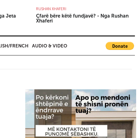
RUSHAN XHAFERI
A
ga Jeta
Çfarë bëre këtë fundjavë? - Nga Rushan
D
Xhaferi
A
ISH/FRENCH
AUDIO & VIDEO