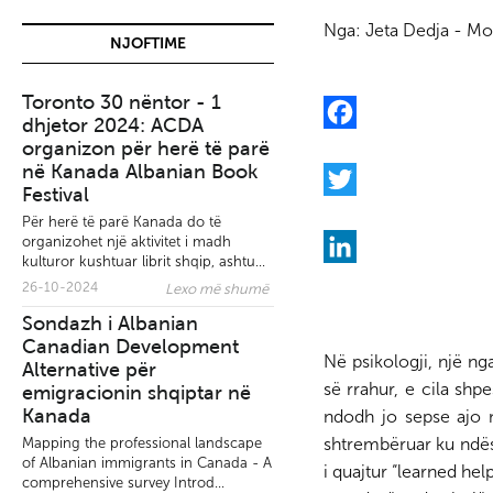
Nga:
Jeta Dedja - Mo
NJOFTIME
Toronto 30 nëntor - 1
BTC Fight promotions:
dhjetor 2024: ACDA
Nesër në Burlington
F
organizon për herë të parë
shqiptari Dorian Dokaj
në Kanada Albanian Book
ndeshet me Nick Klein
a
Festival
c
T
Për herë të parë Kanada do të
organizohet një aktivitet i madh
e
w
kulturor kushtuar librit shqip, ashtu...
b
i
L
26-10-2024
Lexo më shumë
Gazetarët e Diasporës:
o
t
i
Sondazh i Albanian
Thirrje kolegëve të Tira
o
Canadian Development
të bojkotojnë kryeminist
t
n
Në psikologji, një n
Alternative për
Rama
k
e
k
së rrahur, e cila sh
emigracionin shqiptar në
r
e
Kanada
ndodh jo sepse ajo n
shtrembëruar ku ndës
Mapping the professional landscape
d
of Albanian immigrants in Canada - A
i quajtur “learned he
I
comprehensive survey Introd...