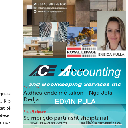
ht
Thirrje e Lëvizjes “Diaspora
për Shqipërine e Lirë”: Të
e
largohet me votë
ë Edi
mazhoranca e sotme!
MË TË REJAT
Pengohet sërish vota e
kimi
emigrantëve - Proteston
Kolumnist
kimi
Diaspora për Shqipërinë e
Atdheu ende më takon - Nga Jeta
gruas
Lirë
Dedja
. Kjo
et të
Bota Shqiptare
tese,
Se mbi çdo parti asht shqiptaria!
n, nuk