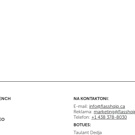
s së
që askush s’e priste më -
Kur Kanadaja bëhet
Nga Yasmine Abdelfadel
objekt talljeje dhe
humbet miliarda - N
Mario Dumont
Kanada
Imigracioni:
Konservatorët thyejnë
Kanada
tabutë - Nga Mario
SHBA ndëshkon një
Dumont
gjyqtare kanadeze t
Gjykatës Penale
Ndërkombëtare
RENCH
NA KONTAKTONI:
E-mail:
info@flasshqip.ca
Reklama:
marketing@flasshqi
Telefon:
+1 438 378-8030
EO
BOTUES:
Taulant Dedja