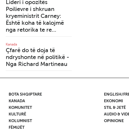
Lideri i opozitës
2025, viti i përmbysje
Poilievre i shkruan
rendit botëror
kryeministrit Carney:
Është koha të kalojmë
Kanada
Mbrojtja e interesave
nga retorika te re…
kombëtare bëhet
prioriteti absolut për
Kanada
Çfarë do të doja të
Donald Trump - Nga
ndryshonte në politikë -
Stéphane Bordeleau
Nga Richard Martineau
BOTA SHQIPTARE
ENGLISH/F
KANADA
EKONOMI
KOMUNITET
STIL & JETË
KULTURË
AUDIO & VID
KOLUMNIST
OPINIONE
FËMIJËT