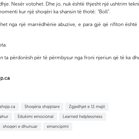
idhje. Nesër votohet. Dhe jo, nuk është thjesht një ushtrim tek
censurën e Gramoz Ru
momenti kur një shoqëri ka shansin të thotë: “Boll”.
het nga një marrëdhënie abuzive, e para gjë që rifiton është 
ota.
n ta përdorësh për të përmbysur nga froni njeriun që të ka dh
ip.ca
sshqip.ca
Shoqëria shqiptare
Zgjedhjet e 11 majit
rahur
Edukimi emocional
Learned helplessness
shoqeri e dhunuar
emancipimi