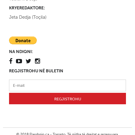
KRYEREDAKTORE:
Jeta Dedja (Toçila)
NA NDIQNI:
REGJISTROHU NË BULETIN
© 2018 Flasshqip.ca - Toronto. Të gjitha të drejtat e rezervuara.