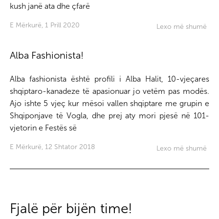
kush janë ata dhe çfarë
E Mërkurë, 1 Prill 2020
Lexo më shumë
Alba Fashionista!
Alba fashionista është profili i Alba Halit, 10-vjeçares
shqiptaro-kanadeze të apasionuar jo vetëm pas modës.
Ajo ishte 5 vjeç kur mësoi vallen shqiptare me grupin e
Shqiponjave të Vogla, dhe prej aty mori pjesë në 101-
vjetorin e Festës së
E Mërkurë, 12 Shtator 2018
Lexo më shumë
Fjalë për bijën time!