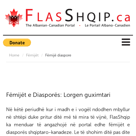
Home
/
Fëmijët
/
Fëmijë diaspore
Fëmijët e Diasporës: Lorgen guximtari
Në këtë periudhë kur i madh e i vogël ndodhen mbyllur
në shtëpi duke pritur ditë më të mira të vijnë, FlasShqip
ka menduar të angazhojë në portal edhe fëmijët e
diasporës shqiptaro-kanadeze. Le të shohim ditë pas dite