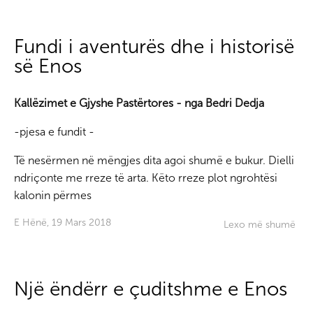
Fundi i aventurës dhe i historisë
së Enos
Kallëzimet e Gjyshe Pastërtores - nga Bedri Dedja
-pjesa e fundit -
Të nesërmen në mëngjes dita agoi shumë e bukur. Dielli
ndriçonte me rreze të arta. Këto rreze plot ngrohtësi
kalonin përmes
E Hënë, 19 Mars 2018
Lexo më shumë
Një ëndërr e çuditshme e Enos