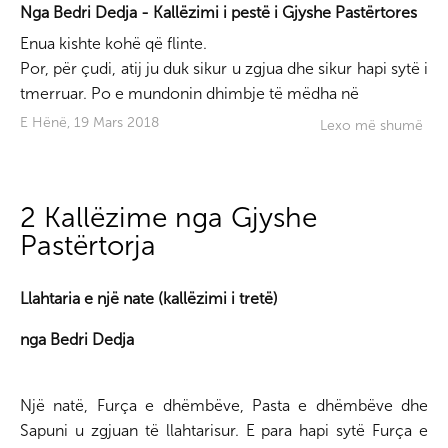
Nga Bedri Dedja - Kallëzimi i pestë i Gjyshe Pastërtores
Enua kishte kohë që flinte.
Por, për çudi, atij ju duk sikur u zgjua dhe sikur hapi sytë i
tmerruar. Po e mundonin dhimbje të mëdha në
E Hënë, 19 Mars 2018
Lexo më shumë
2 Kallëzime nga Gjyshe
Pastërtorja
Llahtaria e një nate (kallëzimi i tretë)
nga Bedri Dedja
Një natë, Furça e dhëmbëve, Pasta e dhëmbëve dhe
Sapuni u zgjuan të llahtarisur. E para hapi sytë Furça e