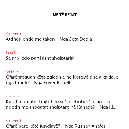
MË TË REJAT
Kolumnist
Atdheu ende më takon - Nga Jeta Dedja
Bota Shqiptare
Se mbi çdo parti asht shqiptaria!
Andej-Këtej
Çfarë treguan këto zgjedhje në Kosovë dhe a ka dalje
nga tuneli? - Nga Enver Robelli
Opinione
Kur diplomatët trajtohen si “celebrities”: çfarë po
ndodh me shoqatat shqiptare në Kanada? - Nga Ili…
Kolumnist
Çfarë bëre këtë fundjavë? - Nga Rushan Xhaferi