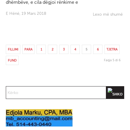
dhëmbëve, e cila dëgjoi rënkime e
E Hënë, 19 Mars 2018
Lexo më shumë
FILLIMI
PARA
1
2
3
4
5
6
TJETRA
Faqja 5 di 6
FUND