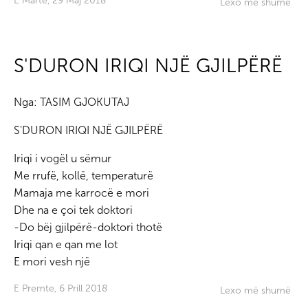
E Martë, 29 Maj 2018
Lexo më shumë
S'DURON IRIQI NJË GJILPËRË
Nga:
TASIM GJOKUTAJ
S'DURON IRIQI NJË GJILPËRË
Iriqi i vogël u sëmur
Me rrufë, kollë, temperaturë
Mamaja me karrocë e mori
Dhe na e çoi tek doktori
-Do bëj gjilpërë-doktori thotë
Iriqi qan e qan me lot
E mori vesh një
E Premte, 6 Prill 2018
Lexo më shumë