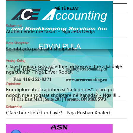
MË TË REJAT
Kolumnist
Atdheu ende më takon - Nga Jeta Dedja
Bota Shqiptare
Se mbi çdo parti asht shqiptaria!
Andej-Këtej
Çfarë treguan këto zgjedhje në Kosovë dhe a ka dalje
nga tuneli? - Nga Enver Robelli
Opinione
Kur diplomatët trajtohen si “celebrities”: çfarë po
ndodh me shoqatat shqiptare në Kanada? - Nga Ili…
Kolumnist
Çfarë bëre këtë fundjavë? - Nga Rushan Xhaferi