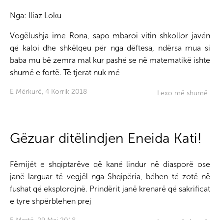
Nga:
Iliaz Loku
Vogëlushja ime Rona, sapo mbaroi vitin shkollor javën
që kaloi dhe shkëlqeu për nga dëftesa, ndërsa mua si
baba mu bë zemra mal kur pashë se në matematikë ishte
shumë e fortë. Të tjerat nuk më
E Mërkurë, 4 Korrik 2018
Lexo më shumë
Gëzuar ditëlindjen Eneida Kati!
Fëmijët e shqiptarëve që kanë lindur në diasporë ose
janë larguar të vegjël nga Shqipëria, bëhen të zotë në
fushat që eksplorojnë. Prindërit janë krenarë që sakrificat
e tyre shpërblehen prej