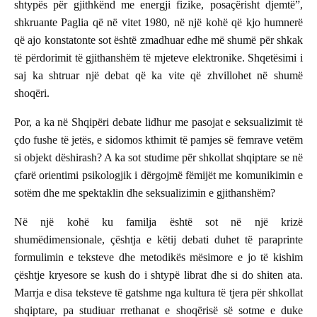
shtypës për gjithkënd me energji fizike, posaçërisht djemtë”,
shkruante Paglia që në vitet 1980, në një kohë që kjo humnerë
që ajo konstatonte sot është zmadhuar edhe më shumë për shkak
të përdorimit të gjithanshëm të mjeteve elektronike. Shqetësimi i
saj ka shtruar një debat që ka vite që zhvillohet në shumë
shoqëri.
Por, a ka në Shqipëri debate lidhur me pasojat e seksualizimit të
çdo fushe të jetës, e sidomos kthimit të pamjes së femrave vetëm
si objekt dëshirash? A ka sot studime për shkollat shqiptare se në
çfarë orientimi psikologjik i dërgojmë fëmijët me komunikimin e
sotëm dhe me spektaklin dhe seksualizimin e gjithanshëm?
Në një kohë ku familja është sot në një krizë
shumëdimensionale, çështja e këtij debati duhet të paraprinte
formulimin e teksteve dhe metodikës mësimore e jo të kishim
çështje kryesore se kush do i shtypë librat dhe si do shiten ata.
Marrja e disa teksteve të gatshme nga kultura të tjera për shkollat
shqiptare, pa studiuar rrethanat e shoqërisë së sotme e duke