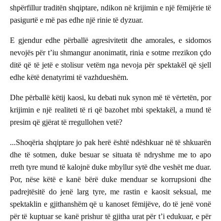
shpërfillur traditën shqiptare, ndikon në krijimin e një fëmijërie të
pasigurtë e më pas edhe një rinie të dyzuar.
E gjendur edhe përballë agresivitetit dhe amorales, e sidomos
nevojës për t’iu shmangur anonimatit, rinia e sotme rrezikon çdo
ditë që të jetë e stolisur vetëm nga nevoja për spektakël që sjell
edhe këtë denatyrimi të vazhdueshëm.
Dhe përballë këtij kaosi, ku debati nuk synon më të vërtetën, por
krijimin e një realiteti të ri që bazohet mbi spektakël, a mund të
presim që gjërat të rregullohen vetë?
...Shoqëria shqiptare jo pak herë është ndëshkuar në të shkuarën
dhe të sotmen, duke besuar se situata të ndryshme me to apo
rreth tyre mund të kalojnë duke mbyllur sytë dhe veshët me duar.
Por, nëse këtë e kanë bërë duke menduar se korrupsioni dhe
padrejtësitë do jenë larg tyre, me rastin e kaosit seksual, me
spektaklin e gjithanshëm që u kanoset fëmijëve, do të jenë vonë
për të kuptuar se kanë prishur të gjitha urat për t’i edukuar, e për