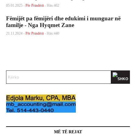
05.01.2025 -
Për Prindërit
- Hits:402
Fëmijët pa fëmijëri dhe edukimi i munguar në
familje - Nga Hyqmet Zane
21.11.2024 -
Për Prindërit
- Hits:440
MË TË REJAT