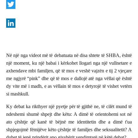
a
c
T
e
w
b
i
L
o
t
i
o
t
n
Në një nga videot më të debatuata në disa shtete të SHBA, është
k
e
k
një moment, ku një babai i kërkohet llogari nga një vullnetare e
r
e
axhendave mbi familjen, që të mos e veshë vajzën e tij 2 vjeçare
me ngjyrë “pink” dhe që të mos e dallojë atë nga vëllai që është
d
dy vite më i madh, e as vëllain të mos e detyrojë të vishet vetëm
I
si mashkull.
n
Ky debat ka rikthyer një pyetje për të gjithë ne, të cilët mund të
ndeshemi shumë shpejt dhe këtu: A dimë të orientohemi sot në
ato çështje që kanë të bëjnë me identitetin dhe a dimë t'ua
shpjegojmë fëmijëve këto çështje të familjes dhe seksualitetit? A
duhet të jenë prindërit apo gjyshërit vendimtarë në këtë debat?