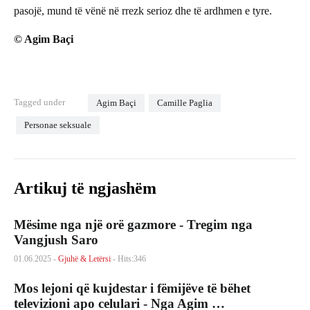
pasojë, mund të vënë në rrezk serioz dhe të ardhmen e tyre.
© Agim Baçi
Tagged under
Agim Baçi
Camille Paglia
Personae seksuale
Artikuj të ngjashëm
Mësime nga një orë gazmore - Tregim nga
Vangjush Saro
01.06.2025 -
Gjuhë & Letërsi
- Hits:346
Mos lejoni që kujdestar i fëmijëve të bëhet
televizioni apo celulari - Nga Agim …