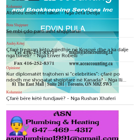
Kolumnist
Atdheu ende më takon - Nga Jeta Dedja
Bota Shqiptare
Se mbi çdo parti asht shqiptaria!
Andej-Këtej
Çfarë treguan këto zgjedhje në Kosovë dhe a ka dalje
nga tuneli? - Nga Enver Robelli
Opinione
Kur diplomatët trajtohen si “celebrities”: çfarë po
ndodh me shoqatat shqiptare në Kanada? - Nga Ili…
Kolumnist
Çfarë bëre këtë fundjavë? - Nga Rushan Xhaferi