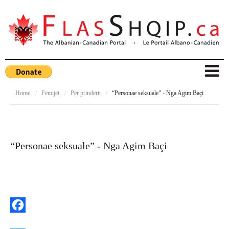
Home
/
Fëmijët
/
Për prindërit
/
“Personae seksuale” - Nga Agim Baçi
“Personae seksuale” - Nga Agim Baçi
F