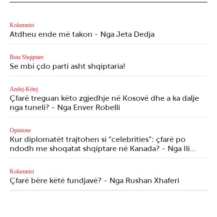
Kolumnist
Atdheu ende më takon - Nga Jeta Dedja
Bota Shqiptare
Se mbi çdo parti asht shqiptaria!
Andej-Këtej
Çfarë treguan këto zgjedhje në Kosovë dhe a ka dalje
nga tuneli? - Nga Enver Robelli
Opinione
Kur diplomatët trajtohen si “celebrities”: çfarë po
ndodh me shoqatat shqiptare në Kanada? - Nga Ili…
Kolumnist
Çfarë bëre këtë fundjavë? - Nga Rushan Xhaferi