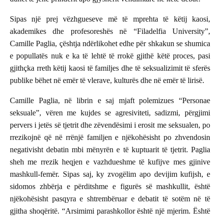
Sipas një prej vëzhgueseve më të mprehta të këtij kaosi,
akademikes dhe profesoreshës në “Filadelfia University”,
Camille Paglia, çështja ndërlikohet edhe për shkakun se shumica
e popullatës nuk e ka të lehtë të rrokë gjithë këtë proces, pasi
gjithçka rreth këtij kaosi të familjes dhe të seksualizimit të sferës
publike bëhet në emër të vlerave, kulturës dhe në emër të lirisë.
Camille Paglia, në librin e saj mjaft polemizues “Personae
seksuale”, vëren me kujdes se agresiviteti, sadizmi, përgjimi
pervers i jetës së tjetrit dhe zëvendësimi i erosit me seksualen, po
rrezikojnë që në rrënjë familjen e njëkohësisht po zhvendosin
negativisht debatin mbi mënyrën e të kuptuarit të tjetrit. Paglia
sheh me rrezik heqjen e vazhdueshme të kufijve mes gjinive
mashkull-femër. Sipas saj, ky zvogëlim apo devijim kufijsh, e
sidomos zhbërja e përditshme e figurës së mashkullit, është
njëkohësisht pasqyra e shtrembëruar e debatit të sotëm në të
gjitha shoqëritë. “Arsimimi parashkollor është një mjerim. Është