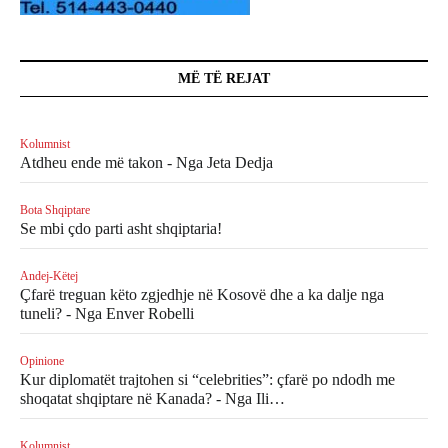
MË TË REJAT
Kolumnist
Atdheu ende më takon - Nga Jeta Dedja
Bota Shqiptare
Se mbi çdo parti asht shqiptaria!
Andej-Këtej
Çfarë treguan këto zgjedhje në Kosovë dhe a ka dalje nga
tuneli? - Nga Enver Robelli
Opinione
Kur diplomatët trajtohen si “celebrities”: çfarë po ndodh me
shoqatat shqiptare në Kanada? - Nga Ili…
Kolumnist