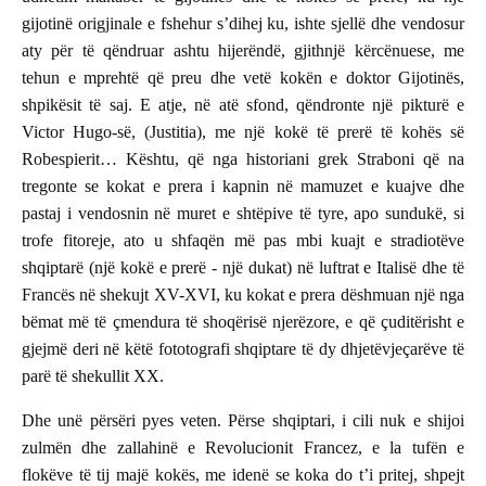
gijotinë origjinale e fshehur s’dihej ku, ishte sjellë dhe vendosur
aty për të qëndruar ashtu hijerëndë, gjithnjë kërcënuese, me
tehun e mprehtë që preu dhe vetë kokën e doktor Gijotinës,
shpikësit të saj. E atje, në atë sfond, qëndronte një pikturë e
Victor Hugo-së, (Justitia), me një kokë të prerë të kohës së
Robespierit… Kështu, që nga historiani grek Straboni që na
tregonte se kokat e prera i kapnin në mamuzet e kuajve dhe
pastaj i vendosnin në muret e shtëpive të tyre, apo sundukë, si
trofe fitoreje, ato u shfaqën më pas mbi kuajt e stradiotëve
shqiptarë (një kokë e prerë - një dukat) në luftrat e Italisë dhe të
Francës në shekujt XV-XVI, ku kokat e prera dëshmuan një nga
bëmat më të çmendura të shoqërisë njerëzore, e që çuditërisht e
gjejmë deri në këtë fototografi shqiptare të dy dhjetëvjeçarëve të
parë të shekullit XX.
Dhe unë përsëri pyes veten. Përse shqiptari, i cili nuk e shijoi
zulmën dhe zallahinë e Revolucionit Francez, e la tufën e
flokëve të tij majë kokës, me idenë se koka do t’i pritej, shpejt