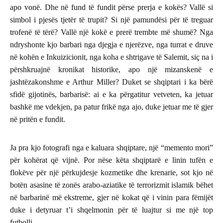
apo vonë. Dhe në fund të fundit përse prerja e kokës? Vallë si
simbol i pjesës tjetër të trupit? Si një pamundësi për të treguar
trofenë të tërë? Vallë një kokë e prerë trembte më shumë? Nga
ndryshonte kjo barbari nga djegja e njerëzve, nga turrat e druve
në kohën e Inkuizicionit, nga koha e shtrigave të Salemit, siç na i
përshkruajnë kronikat historike, apo një mizanskenë e
jashtëzakonshme e Arthur Miller? Duket se shqiptari i ka bërë
sfidë gijotinës, barbarisë: ai e ka përgatitur vetveten, ka jetuar
bashkë me vdekjen, pa patur frikë nga ajo, duke jetuar me të gjer
në pritën e fundit.
Ja pra kjo fotografi nga e kaluara shqiptare, një “memento mori”
për kohërat që vijnë. Por nëse këta shqiptarë e linin tufën e
flokëve për një përkujdesje kozmetike dhe krenarie, sot kjo në
botën asasine të zonës arabo-aziatike të terrorizmit islamik bëhet
në barbarinë më ekstreme, gjer në kokat që i vinin para fëmijët
duke i detyruar t’i shqelmonin për të luajtur si me një top
futbolli…