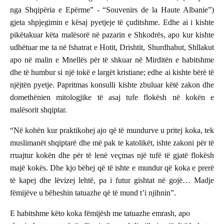
nga Shqipëria e Epërme” - “Souvenirs de la Haute Albanie”)
gjeta shpjegimin e kësaj pyetjeje të çuditshme. Edhe ai i kishte
pikëtakuar këta malësorë në pazarin e Shkodrës, apo kur kishte
udhëtuar me ta në fshatrat e Hotit, Drishtit, Shurdhahut, Shllakut
apo në malin e Mnellës për të shkuar në Mirditën e habitshme
dhe të humbur si një tokë e largët kristiane; edhe ai kishte bërë të
njëjtën pyetje. Papritmas konsulli kishte zbuluar këtë zakon dhe
domethënien mitologjike të asaj tufe flokësh në kokën e
malësorit shqiptar.
“Në kohën kur praktikohej ajo që të mundurve u pritej koka, tek
muslimanët shqiptarë dhe më pak te katolikët, ishte zakoni për të
rruajtur kokën dhe për të lenë veçmas një tufë të gjatë flokësh
majë kokës. Dhe kjo bëhej që të ishte e mundur që koka e prerë
të kapej dhe lëvizej lehtë, pa i futur gishtat në gojë… Madje
fëmijëve u bëheshin tatuazhe që të mund t’i njihnin”.
E habitshme këto koka fëmijësh me tatuazhe emrash, apo