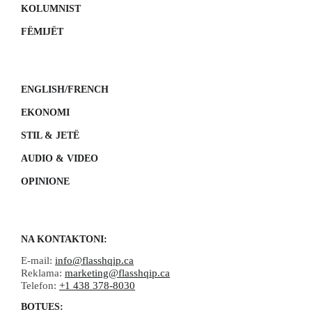
KOLUMNIST
FËMIJËT
ENGLISH/FRENCH
EKONOMI
STIL & JETË
AUDIO & VIDEO
OPINIONE
NA KONTAKTONI:
E-mail:
info@flasshqip.ca
Reklama:
marketing@flasshqip.ca
Telefon:
+1 438 378-8030
BOTUES: