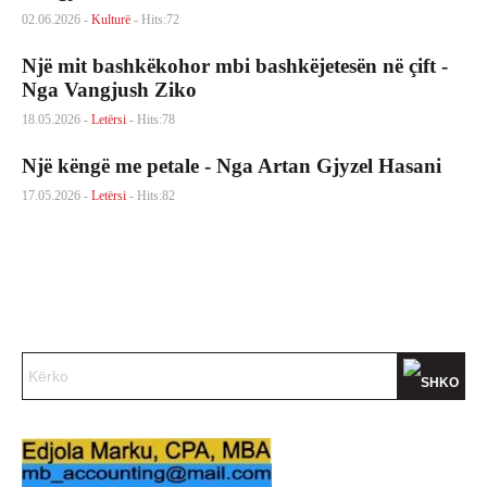
02.06.2026 -
Kulturë
- Hits:72
Një mit bashkëkohor mbi bashkëjetesën në çift -
Nga Vangjush Ziko
18.05.2026 -
Letërsi
- Hits:78
Një këngë me petale - Nga Artan Gjyzel Hasani
17.05.2026 -
Letërsi
- Hits:82