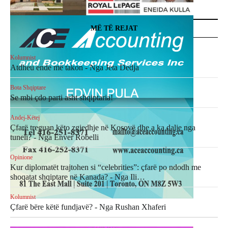
MË TË REJAT
Kolumnist
Atdheu ende më takon - Nga Jeta Dedja
Bota Shqiptare
Se mbi çdo parti asht shqiptaria!
Andej-Këtej
Çfarë treguan këto zgjedhje në Kosovë dhe a ka dalje nga
tuneli? - Nga Enver Robelli
Opinione
Kur diplomatët trajtohen si “celebrities”: çfarë po ndodh me
shoqatat shqiptare në Kanada? - Nga Ili…
Kolumnist
Çfarë bëre këtë fundjavë? - Nga Rushan Xhaferi