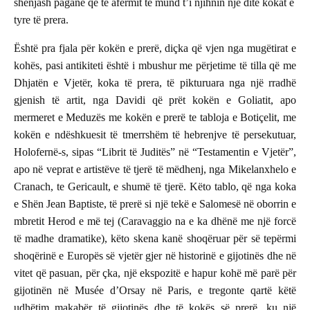
shenjash pagane që të afërmit të mund t’i njihnin një ditë kokat e
tyre të prera.
Është pra fjala për kokën e prerë, diçka që vjen nga mugëtirat e
kohës, pasi antikiteti është i mbushur me përjetime të tilla që me
Dhjatën e Vjetër, koka të prera, të pikturuara nga një rradhë
gjenish të artit, nga Davidi që prët kokën e Goliatit, apo
mermeret e Meduzës me kokën e prerë te tabloja e Botiçelit, me
kokën e ndëshkuesit të tmerrshëm të hebrenjve të persekutuar,
Holofernë-s, sipas “Librit të Juditës” në “Testamentin e Vjetër”,
apo në veprat e artistëve të tjerë të mëdhenj, nga Mikelanxhelo e
Cranach, te Gericault, e shumë të tjerë. Këto tablo, që nga koka
e Shën Jean Baptiste, të prerë si një tekë e Salomesë në oborrin e
mbretit Herod e më tej (Caravaggio na e ka dhënë me një forcë
të madhe dramatike), këto skena kanë shoqëruar për së tepërmi
shoqërinë e Europës së vjetër gjer në historinë e gijotinës dhe në
vitet që pasuan, për çka, një ekspozitë e hapur kohë më parë për
gijotinën në Musée d’Orsay në Paris, e tregonte qartë këtë
udhëtim makabër të gijotinës dhe të kokës së prerë, ku një