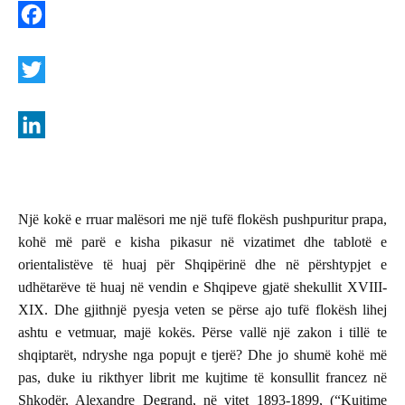
F
a
c
T
e
w
b
i
L
o
t
i
o
t
n
Një kokë e rruar malësori me një tufë flokësh pushpuritur prapa,
k
e
k
kohë më parë e kisha pikasur në vizatimet dhe tablotë e
r
e
orientalistëve të huaj për Shqipërinë dhe në përshtypjet e
udhëtarëve të huaj në vendin e Shqipeve gjatë shekullit XVIII-
d
XIX. Dhe gjithnjë pyesja veten se përse ajo tufë flokësh lihej
I
ashtu e vetmuar, majë kokës. Përse vallë një zakon i tillë te
n
shqiptarët, ndryshe nga popujt e tjerë? Dhe jo shumë kohë më
pas, duke iu rikthyer librit me kujtime të konsullit francez në
Shkodër, Alexandre Degrand, në vitet 1893-1899, (“Kujtime