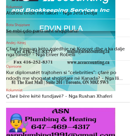
Kolumnist
Atdheu ende më takon - Nga Jeta Dedja
Bota Shqiptare
Se mbi çdo parti asht shqiptaria!
Andej-Këtej
Çfarë treguan këto zgjedhje në Kosovë dhe a ka dalje
nga tuneli? - Nga Enver Robelli
Opinione
Kur diplomatët trajtohen si “celebrities”: çfarë po
ndodh me shoqatat shqiptare në Kanada? - Nga Ili…
Kolumnist
Çfarë bëre këtë fundjavë? - Nga Rushan Xhaferi