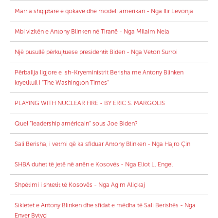
Marria shqiptare e qokave dhe modeli amerikan - Nga Ilir Levonja
Mbi vizitën e Antony Blinken në Tiranë - Nga Milaim Nela
Një pusullë përkujtuese presidentit Biden - Nga Veton Surroi
Përballja ligjore e ish-Kryeministrit Berisha me Antony Blinken
kryetitull i “The Washington Times”
PLAYING WITH NUCLEAR FIRE - BY ERIC S. MARGOLIS
Quel “leadership américain” sous Joe Biden?
Sali Berisha, i vetmi që ka sfiduar Antony Blinken - Nga Hajro Çini
SHBA duhet të jetë në anën e Kosovës - Nga Eliot L. Engel
Shpëtimi i shtetit të Kosovës - Nga Agim Aliçkaj
Sikletet e Antony Blinken dhe sfidat e mëdha të Sali Berishës - Nga
Enver Bytyçi