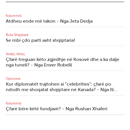
Kolumnist
Atdheu ende më takon - Nga Jeta Dedja
Bota Shqiptare
Se mbi çdo parti asht shqiptaria!
Andej-Këtej
Çfarë treguan këto zgjedhje në Kosovë dhe a ka dalje
nga tuneli? - Nga Enver Robelli
Opinione
Kur diplomatët trajtohen si “celebrities”: çfarë po
ndodh me shoqatat shqiptare në Kanada? - Nga Ili…
Kolumnist
Çfarë bëre këtë fundjavë? - Nga Rushan Xhaferi