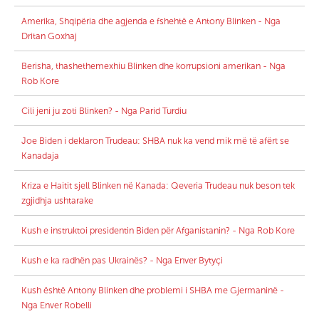
Amerika, Shqipëria dhe agjenda e fshehtë e Antony Blinken - Nga
Dritan Goxhaj
Berisha, thashethemexhiu Blinken dhe korrupsioni amerikan - Nga
Rob Kore
Cili jeni ju zoti Blinken? - Nga Parid Turdiu
Joe Biden i deklaron Trudeau: SHBA nuk ka vend mik më të afërt se
Kanadaja
Kriza e Haitit sjell Blinken në Kanada: Qeveria Trudeau nuk beson tek
zgjidhja ushtarake
Kush e instruktoi presidentin Biden për Afganistanin? - Nga Rob Kore
Kush e ka radhën pas Ukrainës? - Nga Enver Bytyçi
Kush është Antony Blinken dhe problemi i SHBA me Gjermaninë -
Nga Enver Robelli