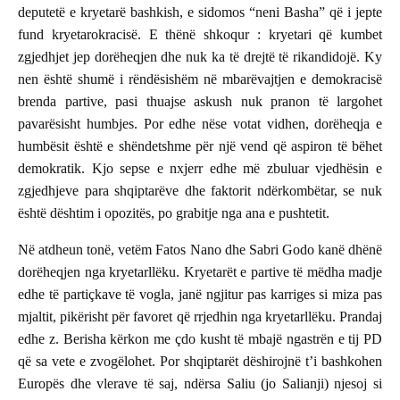
deputetë e kryetarë bashkish, e sidomos “neni Basha” që i jepte
fund kryetarokracisë. E thënë shkoqur : kryetari që kumbet
zgjedhjet jep dorëheqjen dhe nuk ka të drejtë të rikandidojë. Ky
nen është shumë i rëndësishëm në mbarëvajtjen e demokracisë
brenda partive, pasi thuajse askush nuk pranon të largohet
pavarësisht humbjes. Por edhe nëse votat vidhen, dorëheqja e
humbësit është e shëndetshme për një vend që aspiron të bëhet
demokratik. Kjo sepse e nxjerr edhe më zbuluar vjedhësin e
zgjedhjeve para shqiptarëve dhe faktorit ndërkombëtar, se nuk
është dështim i opozitës, po grabitje nga ana e pushtetit.
Në atdheun tonë, vetëm Fatos Nano dhe Sabri Godo kanë dhënë
dorëheqjen nga kryetarllëku. Kryetarët e partive të mëdha madje
edhe të partiçkave të vogla, janë ngjitur pas karriges si miza pas
mjaltit, pikërisht për favoret që rrjedhin nga kryetarllëku. Prandaj
edhe z. Berisha kërkon me çdo kusht të mbajë ngastrën e tij PD
që sa vete e zvogëlohet. Por shqiptarët dëshirojnë t’i bashkohen
Europës dhe vlerave të saj, ndërsa Saliu (jo Salianji) njesoj si