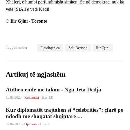
Xhaferi, e humbi përfundimisht simiten. Se në demokraci nuk ka
vetë (S)Ali e vetë Kadi!
© Ilir Gjini - Toronto
Tagged under
Flasshqip.ca
Sali Berisha
Ilir Gjini
Artikuj të ngjashëm
Atdheu ende më takon - Nga Jeta Dedja
15.06.2026 -
Kolumnist
- Hits:131
Kur diplomatët trajtohen si “celebrities”: çfarë po
ndodh me shoqatat shqiptare …
07.06.2026 -
Opinione
- Hits:80