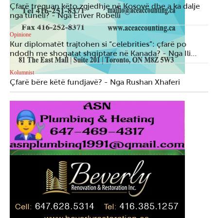
Çfarë treguan këto zgjedhje në Kosovë dhe a ka dalje
nga tuneli? - Nga Enver Robelli
Opinione
Kur diplomatët trajtohen si “celebrities”: çfarë po
ndodh me shoqatat shqiptare në Kanada? - Nga Ili…
Kolumnist
Çfarë bëre këtë fundjavë? - Nga Rushan Xhaferi