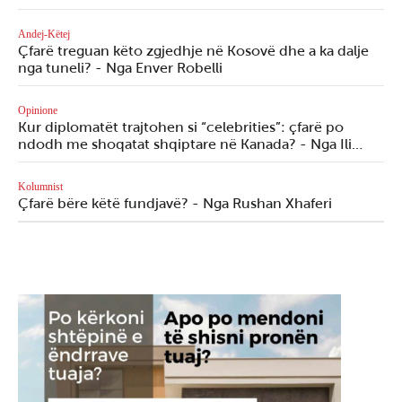
Andej-Këtej
Çfarë treguan këto zgjedhje në Kosovë dhe a ka dalje
nga tuneli? - Nga Enver Robelli
Opinione
Kur diplomatët trajtohen si “celebrities”: çfarë po
ndodh me shoqatat shqiptare në Kanada? - Nga Ili…
Kolumnist
Çfarë bëre këtë fundjavë? - Nga Rushan Xhaferi