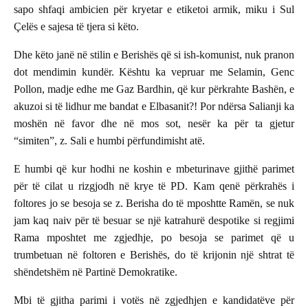
sapo shfaqi ambicien për kryetar e etiketoi armik, miku i Sul
Çelës e sajesa të tjera si këto.
Dhe këto janë në stilin e Berishës që si ish-komunist, nuk pranon
dot mendimin kundër. Kështu ka vepruar me Selamin, Genc
Pollon, madje edhe me Gaz Bardhin, që kur përkrahte Bashën, e
akuzoi si të lidhur me bandat e Elbasanit?! Por ndërsa Salianji ka
moshën në favor dhe në mos sot, nesër ka për ta gjetur
“simiten”, z. Sali e humbi përfundimisht atë.
E humbi që kur hodhi ne koshin e mbeturinave gjithë parimet
për të cilat u rizgjodh në krye të PD. Kam qenë përkrahës i
foltores jo se besoja se z. Berisha do të mposhtte Ramën, se nuk
jam kaq naiv për të besuar se një katrahurë despotike si regjimi
Rama mposhtet me zgjedhje, po besoja se parimet që u
trumbetuan në foltoren e Berishës, do të krijonin një shtrat të
shëndetshëm në Partinë Demokratike.
Mbi të gjitha parimi i votës në zgjedhjen e kandidatëve për