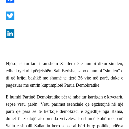
F
a
c
T
e
w
b
i
L
o
t
i
o
t
n
Njësoj si furrtari i famshëm Xhafer që e humbi dikur simiten,
k
e
k
edhe kryetari i përjetshëm Sali Berisha, sapo e humbi “simiten” e
r
e
tij që krijoi bashkë me shumë të tjerë 36 vite më parë, duke e
pagëzuar me emrin kuptimplotë Partia Demokratike.
d
I
E humbi Partinë Demokratike për të mbajtur karrigen e kryetarit,
n
sepse vrau garën. Vrau parimet esenciale që egzistojnë në një
parti që para se të kërkojë demokraci e zgjedhje nga Rama,
duhet t’i zbatojë ato brenda vetvetes. Jo shumë kohë më parë
Saliu e shpalli Salianjin hero sepse ai bëri burg politik, ndërsa