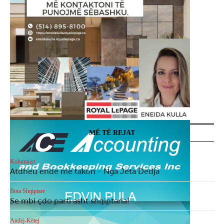
MË TË REJAT
Kolumnist
Atdheu ende më takon - Nga Jeta Dedja
Bota Shqiptare
Se mbi çdo parti asht shqiptaria!
Andej-Këtej