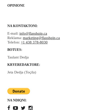
OPINIONE
NA KONTAKTONI:
E-mail:
info@flasshqip.ca
Reklama:
marketing@flasshqip.ca
Telefon:
+1 438 378-8030
BOTUES:
Taulant Dedja
KRYEREDAKTORE:
Jeta Dedja (Toçila)
NA NDIQNI: