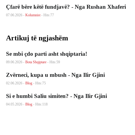
Çfarë bëre këtë fundjavë? - Nga Rushan Xhaferi
07.06.2026 -
Kolumnist
- Hits:77
Artikuj të ngjashëm
Se mbi çdo parti asht shqiptaria!
09.06.2026 -
Bota Shqiptare
- Hits:59
Zvërneci, kupa u mbush - Nga Ilir Gjini
02.06.2026 -
Blog
- Hits:75
Si e humbi Saliu simiten? - Nga Ilir Gjini
04.05.2026 -
Blog
- Hits:118