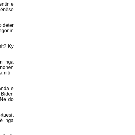
entin e
eqënëse
o deter
engonin
nit? Ky
ëm nga
ponohen
miti i
anda e
i Biden
 Ne do
rtuesit
jë nga