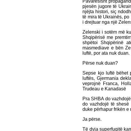
Pavarësisht propagandë
pjesën jugore të Ukrain
njëjta histori, siç nd
të mira të Ukrainës, po 
i drejtuar nga një Zelenski
Zelenski i sotëm më kuj
Shqipërisë me premtim
shpëtoi Shqipërinë 
masmediave e bën Zel
luftë, por ata nuk duan.
Përse nuk duan?
Sepse kjo luftë bëhet 
luftës, Gjermania dekl
veprojnë Franca, Holl
Trudeau e Kanadasë
Pra SHBA do vazhdojë t
do vazhdojë të shesë 
duke përhapur frikën e 
Ja përse.
Të dyja superfuqitë kanë