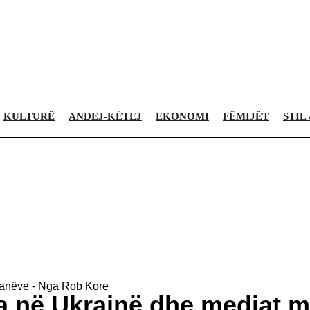
KULTURË
ANDEJ-KËTEJ
EKONOMI
FËMIJËT
STIL
ikanëve - Nga Rob Kore
a në Ukrainë dhe mediat mi