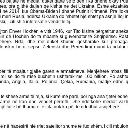
s bajate në media, duket qartë se Biden i ka dhënë okay Puti
ës, pra gjithë daljen që kishte në det Ukraina. Është ekzaktës
odhi në 2014, kur Obama-Biden i dhanë Putinit Krimenë. Pra llo
i merr Rusia, ndërsa Ukraina do mbetet një shtet pa asnjë lloj in
, i cili shiti interesat e vëndit të tij.
ton Enver Hoxhën e vitit 1946, kur Tito kishte përgatitur anek
in që Hoxhën do ta mbante si guvernator të Shqipërisë. Rast
atëherë. Ndaj dhe më duket shumë qesharake kur propag
enskin hero, sepse Zelenski dhe Perëndimi mund ta ndaloni
për të mbajtur gjalle garën e armatimeve. Menjëherë mbas fill
aroi se do të rrisë buxhetin ushtarak me 100 billion. Po asht
anda, Anglia, Italia, Polonia, Çekia, Rumania, madje edhe q
ë shesë armë të reja, si kurrë më parë, por nga ana tjetër edh
armë në Iran dhe vendet përreth. Dhe ndërkohë mediat vazh
një lufte bërthamore, e cila nuk ka për të ndodhur asnjëherë.
 në hapësirë një rrjet satelitor shumë të fuqishëm, i cili mbulon