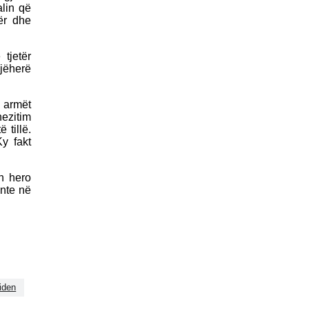
alin që
ër dhe
tjetër
jëherë
 armët
ezitim
 tillë.
Ky fakt
in hero
ante në
iden