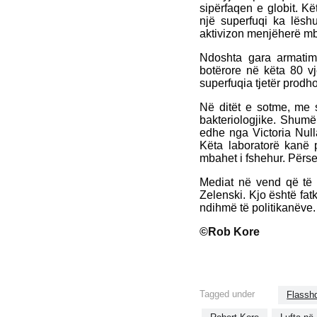
sipërfaqen e globit. Kë
një superfuqi ka lëshu
aktivizon menjëherë mbro
Ndoshta gara armatime
botërore në këta 80 v
superfuqia tjetër prodh
Në ditët e sotme, me 
bakteriologjike. Shum
edhe nga Victoria Null
Këta laboratorë kanë p
mbahet i fshehur. Përs
Mediat në vend që të n
Zelenski. Kjo është fa
ndihmë të politikanëve.
©Rob Kore
Tagged under
Flassh