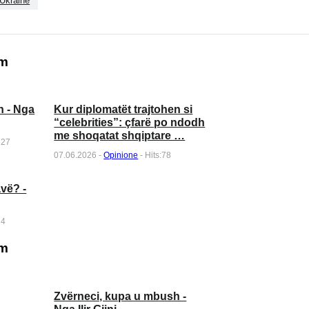
 Ukrainë
ëm
n - Nga
Kur diplomatët trajtohen si
“celebrities”: çfarë po ndodh
me shoqatat shqiptare …
127
07.06.2026 -
Opinione
- Hits:78
avë? -
74
ëm
Zvërneci, kupa u mbush -