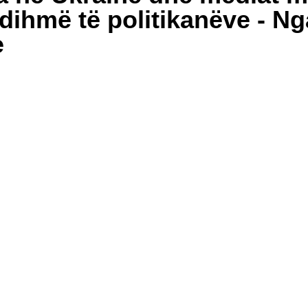
dihmë të politikanëve - N
e