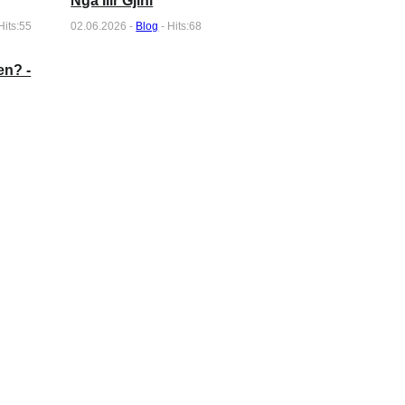
Nga Ilir Gjini
Hits:55
02.06.2026 -
Blog
- Hits:68
en? -
: Nesër në
Alternativa Civile, thirrje
UGSHP