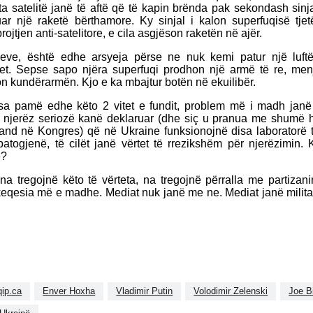
ta satelitë janë të aftë që të kapin brënda pak sekondash sinj
ar një raketë bërthamore. Ky sinjal i kalon superfuqisë tjet
jtjen anti-satelitore, e cila asgjëson raketën në ajër.
ve, është edhe arsyeja përse ne nuk kemi patur një luftë 
jet. Sepse sapo njëra superfuqi prodhon një armë të re, men
on kundërarmën. Kjo e ka mbajtur botën në ekuilibër.
sa pamë edhe këto 2 vitet e fundit, problem më i madh janë
ë njerëz seriozë kanë deklaruar (dhe siç u pranua me shumë h
and në Kongres) që në Ukraine funksionojnë disa laboratorë të
atogjenë, të cilët janë vërtet të rrezikshëm për njerëzimin. 
e?
a tregojnë këto të vërteta, na tregojnë përralla me partizan
tkeqesia më e madhe. Mediat nuk janë me ne. Mediat janë milit
qip.ca
Enver Hoxha
Vladimir Putin
Volodimir Zelenski
Joe B