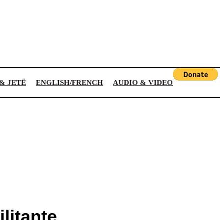
 & JETË
ENGLISH/FRENCH
AUDIO & VIDEO
litante