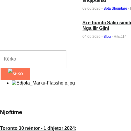
shqiptaria!
09.06.2026 -
Bota Shqiptare
- 
Si e humbi Saliu simit
Nga Ilir Gjini
04.05.2026 -
Blog
- Hits:114
Njoftime
Toronto 30 nëntor - 1 dhjetor 2024:
BTC Fight promotions