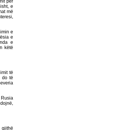
nit për
isht, e
kmat më
teresi,
simin e
ësia e
anda e
n këtë
imit të
u do të
everia
e Rusia
dojnë,
 gjithë