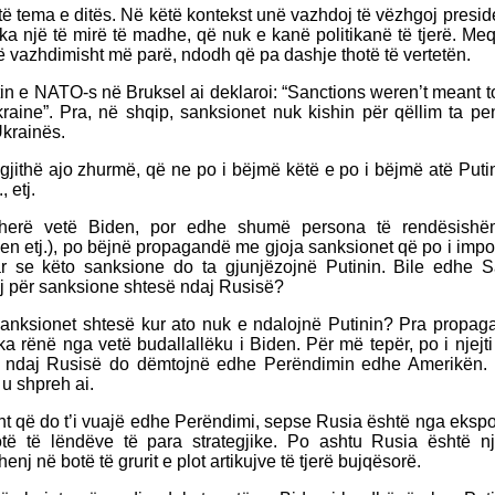
ë tema e ditës. Në këtë kontekst unë vazhdoj të vëzhgoj presid
 ka një të mirë të madhe, që nuk e kanë politikanë të tjerë. M
ë vazhdimisht më parë, ndodh që pa dashje thotë të vertetën.
in e NATO-s në Bruksel ai deklaroi: “Sanctions weren’t meant t
raine”. Pra, në shqip, sanksionet nuk kishin për qëllim ta p
Ukrainës.
gjithë ajo zhurmë, që ne po i bëjmë këtë e po i bëjmë atë Puti
, etj.
a herë vetë Biden, por edhe shumë persona të rendësish
inken etj.), po bëjnë propagandë me gjoja sanksionet që po i im
r se këto sanksione do ta gjunjëzojnë Putinin. Bile edhe Sa
j për sanksione shtesë ndaj Rusisë?
anksionet shtesë kur ato nuk e ndalojnë Putinin? Pra propag
a rënë nga vetë budallallëku i Biden. Për më tepër, po i njejt
et ndaj Rusisë do dëmtojnë edhe Perëndimin edhe Amerikën.
u shpreh ai.
ht që do t’i vuajë edhe Perëndimi, sepse Rusia është nga ekspo
ë të lëndëve të para strategjike. Po ashtu Rusia është n
nj në botë të grurit e plot artikujve të tjerë bujqësorë.