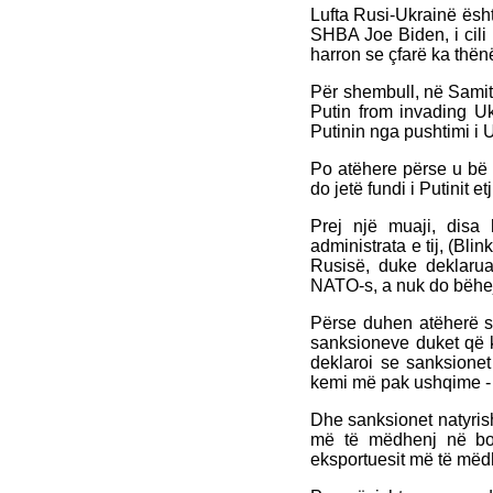
Lufta Rusi-Ukrainë ësht
SHBA Joe Biden, i cili
harron se çfarë ka thën
Për shembull, në Samit
Putin from invading Uk
Putinin nga pushtimi i 
Po atëhere përse u bë 
do jetë fundi i Putinit etj.
Prej një muaji, dis
administrata e tij, (Bl
Rusisë, duke deklarua
NATO-s, a nuk do bëhe
Përse duhen atëherë s
sanksioneve duket që k
deklaroi se sanksion
kemi më pak ushqime - 
Dhe sanksionet natyris
më të mëdhenj në bot
eksportuesit më të mëdhe