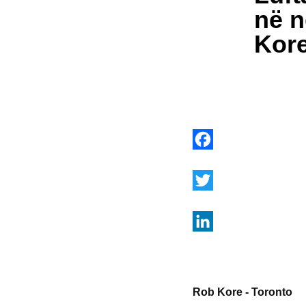
në n
Kor
Facebook
Twitter
LinkedIn
Rob Kore - Toronto