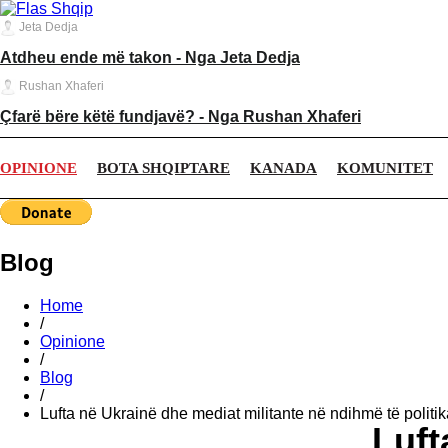
Jeta Dedja
Atdheu ende më takon - Nga Jeta Dedja
Rushan Xhaferi
Çfarë bëre këtë fundjavë? - Nga Rushan Xhaferi
OPINIONE
BOTA SHQIPTARE
KANADA
KOMUNITET
Blog
Home
/
Opinione
/
Blog
/
Lufta në Ukrainë dhe mediat militante në ndihmë të polit
Luft