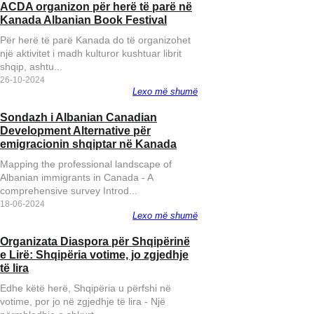
ACDA organizon për herë të parë në
Burlington shqiptari 
Kanada Albanian Book Festival
ndeshet me Nick Klei
Për herë të parë Kanada do të organizohet
një aktivitet i madh kulturor kushtuar librit
shqip, ashtu...
26-10-2024
Lexo më shumë
Sondazh i Albanian Canadian
Gazetarët e Diasporës:
Development Alternative për
kolegëve të Tiranës t
emigracionin shqiptar në Kanada
kryeministrin Rama
Mapping the professional landscape of
Albanian immigrants in Canada - A
comprehensive survey Introd...
18-06-2024
Lexo më shumë
Organizata Diaspora për Shqipërinë
Vota e Diasporës - Le
e Lirë: Shqipëria votime, jo zgjedhje
Organizata shqiptaro
të lira
“Qendra”
Edhe këtë herë, Shqipëria u përfshi në
votime, por jo në zgjedhje të lira - Një