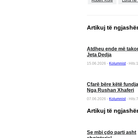
Robert Kore
Lufta në
Artikuj të ngjash
Atdheu ende më tako
Jeta Dedja
15.06.2026 -
Kolumnist
- Hits:
Çfarë bëre këtë fundj
Nga Rushan Xhaferi
07.06.2026 -
Kolumnist
- Hits:
Artikuj të ngjash
Se mbi çdo parti asht