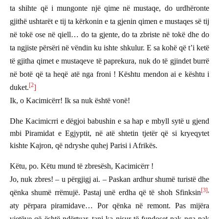
ta shihte që i mungonte një qime në mustaqe, do urdhëronte
gjithë ushtarët e tij ta kërkonin e ta gjenin qimen e mustaqes së tij
në tokë ose në qiell… do ta gjente, do ta zbriste në tokë dhe do
ta ngjiste përsëri në vëndin ku ishte shkulur. E sa kohë që t’i ketë
të gjitha qimet e mustaqeve të paprekura, nuk do të gjindet burrë
në botë që ta heqë atë nga froni ! Kështu mendon ai e kështu i
[2
duket.
]
Ik, o Kacimicërr! Ik sa nuk është vonë!
Dhe Kacimicrri e dëgjoi babushin e sa hap e mbyll sytë u gjend
mbi Piramidat e Egjyptit, në atë shtetin tjetër që si kryeqytet
kishte Kajron, që ndryshe quhej Parisi i Afrikës.
Këtu, po. Këtu mund të zbresësh, Kacimicërr !
Jo, nuk zbres! – u përgjigj ai. – Paskan ardhur shumë turistë dhe
[3]
,
qënka shumë rrëmujë. Pastaj unë erdha që të shoh Sfinksin
aty përpara piramidave… Por qënka në remont. Pas mijëra
vjetëve që është ndërtuar, tani ka nisur të fundoset pak nga pak