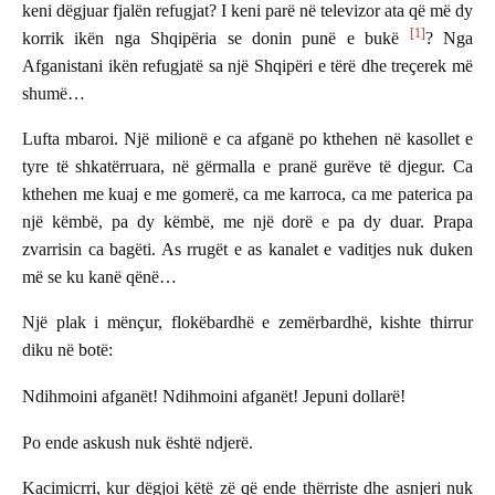
keni dëgjuar fjalën refugjat? I keni parë në televizor ata që më dy
[1]
korrik ikën nga Shqipëria se donin punë e bukë
? Nga
Afganistani ikën refugjatë sa një Shqipëri e tërë dhe treçerek më
shumë…
Lufta mbaroi. Një milionë e ca afganë po kthehen në kasollet e
tyre të shkatërruara, në gërmalla e pranë gurëve të djegur. Ca
kthehen me kuaj e me gomerë, ca me karroca, ca me paterica pa
një këmbë, pa dy këmbë, me një dorë e pa dy duar. Prapa
zvarrisin ca bagëti. As rrugët e as kanalet e vaditjes nuk duken
më se ku kanë qënë…
Një plak i mënçur, flokëbardhë e zemërbardhë, kishte thirrur
diku në botë:
Ndihmoini afganët! Ndihmoini afganët! Jepuni dollarë!
Po ende askush nuk është ndjerë.
Kacimicrri, kur dëgjoi këtë zë që ende thërriste dhe asnjeri nuk