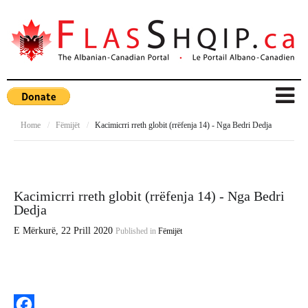
Home
/
Fëmijët
/
Kacimicrri rreth globit (rrëfenja 14) - Nga Bedri Dedja
Kacimicrri rreth globit (rrëfenja 14) - Nga Bedri
Dedja
E Mërkurë, 22 Prill 2020
Published in
Fëmijët