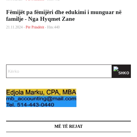
Fëmijët pa fëmijëri dhe edukimi i munguar në
familje - Nga Hyqmet Zane
21.11.2024 -
Për Prindërit
- Hits:440
MË TË REJAT