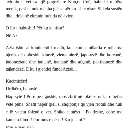
avionin e vet sa një gogozhare Korçe. Unë, babushi u bëra
merak, pasi ai nuk më tha gjë se për ku ishte nisur. Shkela sustën
dhe i dola në ekranin brënda në avion.
O bir i babushit! Për ku je nisur?
Në Azi.
Azia ishte ai kontinenti i madh, ku jetonin miliarda e miliarda
njerëz që quheshin kinezë, vietnamiezë, japonezë dhe koreanë,
indonezianë dhe indianë, iranianë dhe afganë, pakistanezë dhe
tajlandezë. E ku i gjendej fundi Azisë…
Kacimicërr!
Urdhëro, babush!
Hap sytë ! Po e pe ngushtë, mos zbrit në tokë se nuk i dihet si
vete puna. Shetit nëpër qiell si shqiponja që vjen rrotull dhe nuk
e lë vetëm folenë e vet. Shiko e mëso ! Po deshe, edhe me
kamera filmo ! Por mos e pëso ! Ku je tani ?
Mbi Afganistan.