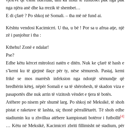
nga njëra anë dhe ka rrezik të shembet…
E di çfarë ? Po shkoj në Somali. – tha më në fund ai.
Kështu vendosi Kacimicrri. U tha, u bë ! Por sa u afrua atje, një
zë i panjohur i tha :
Kthehu! Zonë e ndalar!
Pse?
Edhe këtu kërcet mitrolozi natën e ditën. Nuk ke çfarë të hash e
s’kemi ku të gjejmë ilaçe për ty, nëse sëmuresh. Pastaj, kemi
frikë se mos marrësh infeksion nga ndonjë sëmundje që
bredhërin këtej, nëpër Somali e sa të shërohesh, të skadon viza e
pasaportës dhe nuk arrin të vizitosh vëndet e tjera të botës.
Atëhere po nisem për shumë larg. Po shkoj në Meksikë, të shoh
pistat e raketave të lashta, siç thonë përrallëtarët. Të shoh edhe
[4]
stadiumin ku u zhvillua atëhere kampionati botëror i futbollit
… Këtu në Meksikë, Kacimicrri zbriti fillimisht në stadium, për