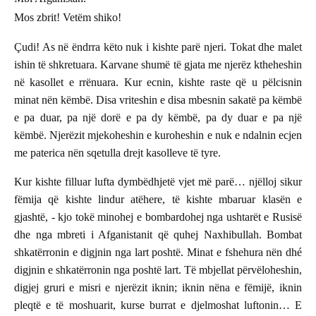
Mos zbrit! Vetëm shiko!
Çudi! As në ëndrra këto nuk i kishte parë njeri. Tokat dhe malet
ishin të shkretuara. Karvane shumë të gjata me njerëz ktheheshin
në kasollet e rrënuara. Kur ecnin, kishte raste që u pëlcisnin
minat nën këmbë. Disa vriteshin e disa mbesnin sakatë pa këmbë
e pa duar, pa një dorë e pa dy këmbë, pa dy duar e pa një
këmbë. Njerëzit mjekoheshin e kuroheshin e nuk e ndalnin ecjen
me paterica nën sqetulla drejt kasolleve të tyre.
Kur kishte filluar lufta dymbëdhjetë vjet më parë… njëlloj sikur
fëmija që kishte lindur atëhere, të kishte mbaruar klasën e
gjashtë, - kjo tokë minohej e bombardohej nga ushtarët e Rusisë
dhe nga mbreti i Afganistanit që quhej Naxhibullah. Bombat
shkatërronin e digjnin nga lart poshtë. Minat e fshehura nën dhé
digjnin e shkatërronin nga poshtë lart. Të mbjellat përvëloheshin,
digjej gruri e misri e njerëzit iknin; iknin nëna e fëmijë, iknin
pleqtë e të moshuarit, kurse burrat e djelmoshat luftonin… E