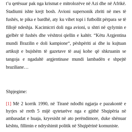
t’u qetësuar pak nga krismat e mitrolozëve në Azi dhe në Afrikë.
Stadiumi ishte krejt bosh. Avioni supersonik zbriti në mes të
fushës, te pika e bardhë, aty ku vihet topi i futbollit përpara se të
fillojë ndeshja. Kacimicrri doli nga avioni, u shtri në qylymin e
gjelbër të fushës dhe vështroi qiellin e kaltër. “Këtu Argjentina
mundi Brazilin e doli kampione“, pëshpëriti ai dhe iu kujtuan
artikujt e bujshëm të gazetave të asaj kohe që shkruanin se
tangoja e ngadaltë argjentinase mundi lambadën e shpejtë
braziliane…
Shpjegime:
[1]
Më 2 korrik 1990, në Tiranë ndodhi ngjarja e pazakontë e
hyrjes së rreth 5 mijë qytetarëve nga e gjithë Shqipëria në
ambasadat e huaja, kryesisht në ato perëndimore, duke shënuar
kështu, fillimin e ndryshimit politik në Shqipërinë komuniste.