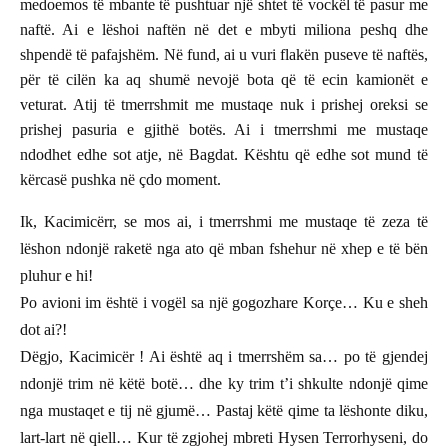
medoemos të mbante të pushtuar një shtet të vockël të pasur me
naftë. Ai e lëshoi naftën në det e mbyti miliona peshq dhe
shpendë të pafajshëm. Në fund, ai u vuri flakën puseve të naftës,
për të cilën ka aq shumë nevojë bota që të ecin kamionët e
veturat. Atij të tmerrshmit me mustaqe nuk i prishej oreksi se
prishej pasuria e gjithë botës. Ai i tmerrshmi me mustaqe
ndodhet edhe sot atje, në Bagdat. Kështu që edhe sot mund të
kërcasë pushka në çdo moment.
Ik, Kacimicërr, se mos ai, i tmerrshmi me mustaqe të zeza të
lëshon ndonjë raketë nga ato që mban fshehur në xhep e të bën
pluhur e hi!
Po avioni im është i vogël sa një gogozhare Korçe… Ku e sheh
dot ai?!
Dëgjo, Kacimicër ! Ai është aq i tmerrshëm sa… po të gjendej
ndonjë trim në këtë botë… dhe ky trim t’i shkulte ndonjë qime
nga mustaqet e tij në gjumë… Pastaj këtë qime ta lëshonte diku,
lart-lart në qiell… Kur të zgjohej mbreti Hysen Terrorhyseni, do