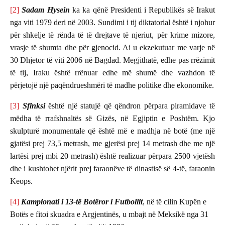
[2]
Sadam Hysein
ka ka qënë Presidenti i Republikës së Irakut
nga viti 1979 deri në 2003. Sundimi i tij diktatorial është i njohur
për shkelje të rënda të të drejtave të njeriut, për krime mizore,
vrasje të shumta dhe për gjenocid. Ai u ekzekutuar me varje në
30 Dhjetor të viti 2006 në Bagdad. Megjithatë, edhe pas rrëzimit
të tij, Iraku është rrënuar edhe më shumë dhe vazhdon të
përjetojë një paqëndrueshmëri të madhe politike dhe ekonomike.
[3]
Sfinksi
është një statujë që qëndron përpara piramidave të
mëdha të rrafshnaltës së Gizës, në Egjiptin e Poshtëm. Kjo
skulpturë monumentale që është më e madhja në botë (me një
gjatësi prej 73,5 metrash, me gjerësi prej 14 metrash dhe me një
lartësi prej mbi 20 metrash) është realizuar përpara 2500 vjetësh
dhe i kushtohet njërit prej faraonëve të dinastisë së 4-të, faraonin
Keops.
[4]
Kampionati i 13-të Botëror i Futbollit
, në të cilin Kupën e
Botës e fitoi skuadra e Argjentinës, u mbajt në Meksikë nga 31