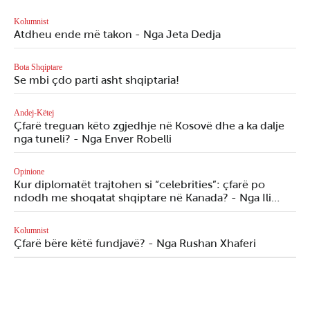
Kolumnist
Atdheu ende më takon - Nga Jeta Dedja
Bota Shqiptare
Se mbi çdo parti asht shqiptaria!
Andej-Këtej
Çfarë treguan këto zgjedhje në Kosovë dhe a ka dalje
nga tuneli? - Nga Enver Robelli
Opinione
Kur diplomatët trajtohen si “celebrities”: çfarë po
ndodh me shoqatat shqiptare në Kanada? - Nga Ili…
Kolumnist
Çfarë bëre këtë fundjavë? - Nga Rushan Xhaferi