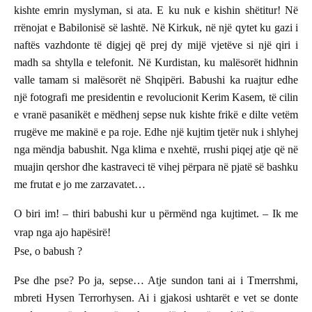
kishte emrin myslyman, si ata. E ku nuk e kishin shëtitur! Në
rrënojat e Babilonisë së lashtë. Në Kirkuk, në një qytet ku gazi i
naftës vazhdonte të digjej që prej dy mijë vjetëve si një qiri i
madh sa shtylla e telefonit. Në Kurdistan, ku malësorët hidhnin
valle tamam si malësorët në Shqipëri. Babushi ka ruajtur edhe
një fotografi me presidentin e revolucionit Kerim Kasem, të cilin
e vranë pasanikët e mëdhenj sepse nuk kishte frikë e dilte vetëm
rrugëve me makinë e pa roje. Edhe një kujtim tjetër nuk i shlyhej
nga mëndja babushit. Nga klima e nxehtë, rrushi piqej atje që në
muajin qershor dhe kastraveci të vihej përpara në pjatë së bashku
me frutat e jo me zarzavatet…
O biri im! – thiri babushi kur u përmënd nga kujtimet. – Ik me
vrap nga ajo hapësirë!
Pse, o babush ?
Pse dhe pse? Po ja, sepse… Atje sundon tani ai i Tmerrshmi,
mbreti Hysen Terrorhysen. Ai i gjakosi ushtarët e vet se donte