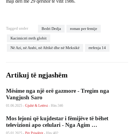
maji deri më 29 qershor të vitit 1986.
Tagged under
Bedri Dedja
roman per femije
Kacimicrri rreth globit
Në Azi, në Arabi, në Afrikë dhe në Meksikë
rrefenja 14
Artikuj të ngjashëm
Mësime nga një orë gazmore - Tregim nga
Vangjush Saro
01.06.2025 -
Gjuhë & Letërsi
- Hits:346
Mos lejoni që kujdestar i fëmijëve të bëhet
televizioni apo celulari - Nga Agim …
05.01.2025 -
Për Prindërit
- Hits:402