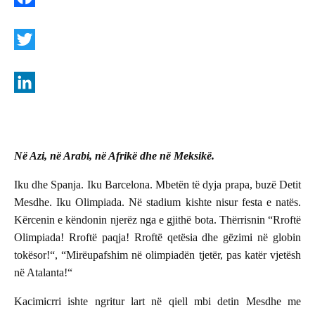
F
a
c
T
e
w
b
i
L
o
t
i
o
t
n
Në Azi, në Arabi, në Afrikë
dhe në Meksikë.
k
e
k
Iku dhe Spanja. Iku Barcelona. Mbetën të dyja prapa, buzë Detit
r
e
Mesdhe. Iku Olimpiada. Në stadium kishte nisur festa e natës.
d
Kërcenin e këndonin njerëz nga e gjithë bota. Thërrisnin “Rroftë
I
Olimpiada! Rroftë paqja! Rroftë qetësia dhe gëzimi në globin
n
tokësor!“, “Mirëupafshim në olimpiadën tjetër, pas katër vjetësh
në Atalanta!“
Kacimicrri ishte ngritur lart në qiell mbi detin Mesdhe me