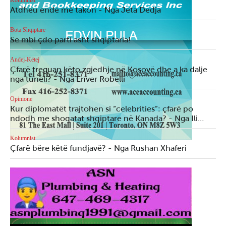
Kolumnist
Atdheu ende më takon - Nga Jeta Dedja
Bota Shqiptare
Se mbi çdo parti asht shqiptaria!
Andej-Këtej
Çfarë treguan këto zgjedhje në Kosovë dhe a ka dalje
nga tuneli? - Nga Enver Robelli
Opinione
Kur diplomatët trajtohen si “celebrities”: çfarë po
ndodh me shoqatat shqiptare në Kanada? - Nga Ili…
Kolumnist
Çfarë bëre këtë fundjavë? - Nga Rushan Xhaferi