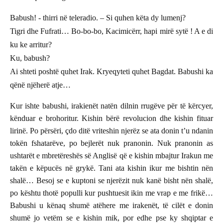
Babush! - thirri në teleradio. – Si quhen këta dy lumenj?
Tigri dhe Fufrati… Bo-bo-bo, Kacimicërr, hapi mirë sytë ! A e di
ku ke arritur?
Ku, babush?
Ai shteti poshtë quhet Irak. Kryeqyteti quhet Bagdat. Babushi ka
qënë njëherë atje…
Kur ishte babushi, irakienët natën dilnin rrugëve për të kërcyer,
kënduar e brohoritur. Kishin bërë revolucion dhe kishin fituar
lirinë. Po përsëri, çdo ditë vriteshin njerëz se ata donin t’u ndanin
tokën fshatarëve, po bejlerët nuk pranonin. Nuk pranonin as
ushtarët e mbretëreshës së Anglisë që e kishin mbajtur Irakun me
takën e këpucës në grykë. Tani ata kishin ikur me bishtin nën
shalë… Besoj se e kuptoni se njerëzit nuk kanë bisht nën shalë,
po kështu thotë populli kur pushtuesit ikin me vrap e me frikë…
Babushi u kënaq shumë atëhere me irakenët, të cilët e donin
shumë jo vetëm se e kishin mik, por edhe pse ky shqiptar e