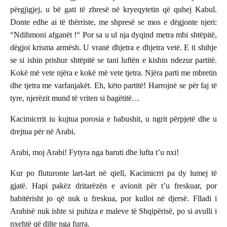
përgjigjej, u bë gati të zbresë në kryeqytetin që quhej Kabul.
Donte edhe ai të thërriste, me shpresë se mos e dëgjonte njeri:
“Ndihmoni afganët !“ Por sa u ul nja dyqind metra mbi shtëpitë,
dëgjoi krisma armësh. U vranë dhjetra e dhjetra vetë. E ti shihje
se si ishin prishur shtëpitë se tani luftën e kishin ndezur partitë.
Kokë më vete njëra e kokë më vete tjetra. Njëra parti me mbretin
dhe tjetra me varfanjakët. Eh, këto partitë! Harrojnë se për faj të
tyre, njerëzit mund të vriten si bagëtitë…
Kacimicrrit iu kujtua porosia e babushit, u ngrit përpjetë dhe u
drejtua për në Arabi.
Arabi, moj Arabi! Fytyra nga baruti dhe lufta t’u nxi!
Kur po fluturonte lart-lart në qiell, Kacimicrri pa dy lumej të
gjatë. Hapi pakëz dritarëzën e avionit për t’u freskuar, por
habitërisht jo që nuk u freskua, por kulloi në djersë. Flladi i
Arabisë nuk ishte si puhiza e maleve të Shqipërisë, po si avulli i
nxehtë që dilte nga furra.