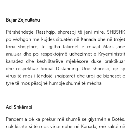
Bujar Zejnullahu
Përshëndetje Flasshqip, shpresoj të jeni mirë. SHBSHK
po vëzhgon me kujdes situatën në Kanada dhe në trojet
tona shqiptare, të gjitha takimet e muajit Mars janë
anuluar dhe po respektojmë udhëzimet e Kryeministrit
kanadez dhe këshilltarëve mjekësore duke praktikuar
dhe respektuar Social Distancing. Unë shpresoj që ky
virus të mos i lëndojë shqiptarët dhe uroj që bizneset e
tyre të mos pësojnë humbje shumë të mëdha.
Adi Shkëmbi
Pandemia që ka prekur më shumë se gjysmën e Botës,
nuk kishte si të mos vinte edhe në Kanada, më saktë në