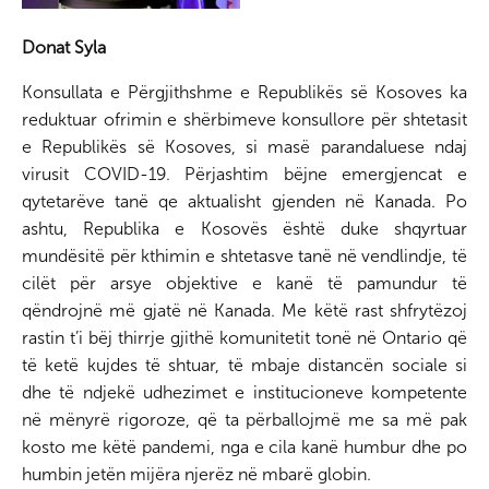
n
Donat Syla
Konsullata e Përgjithshme e Republikës së Kosoves ka
reduktuar ofrimin e shërbimeve konsullore për shtetasit
e Republikës së Kosoves, si masë parandaluese ndaj
virusit COVID-19. Përjashtim bëjne emergjencat e
qytetarëve tanë qe aktualisht gjenden në Kanada. Po
ashtu, Republika e Kosovës është duke shqyrtuar
mundësitë për kthimin e shtetasve tanë në vendlindje, të
cilët për arsye objektive e kanë të pamundur të
qëndrojnë më gjatë në Kanada. Me këtë rast shfrytëzoj
rastin t’i bëj thirrje gjithë komunitetit tonë në Ontario që
të ketë kujdes të shtuar, të mbaje distancën sociale si
dhe të ndjekë udhezimet e institucioneve kompetente
në mënyrë rigoroze, që ta përballojmë me sa më pak
kosto me këtë pandemi, nga e cila kanë humbur dhe po
humbin jetën mijëra njerëz në mbarë globin.