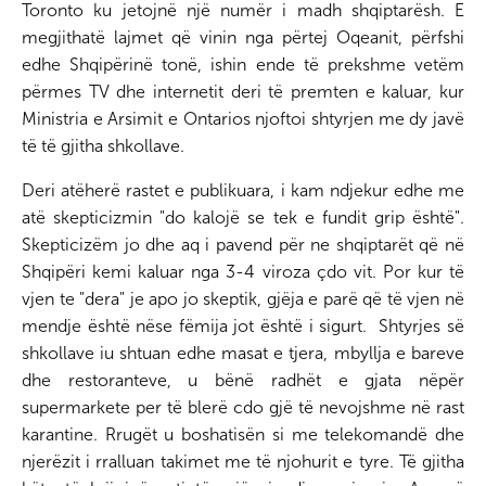
Toronto ku jetojnë një numër i madh shqiptarësh. E
megjithatë lajmet që vinin nga përtej Oqeanit, përfshi
edhe Shqipërinë tonë, ishin ende të prekshme vetëm
përmes TV dhe internetit deri të premten e kaluar, kur
Ministria e Arsimit e Ontarios njoftoi shtyrjen me dy javë
të të gjitha shkollave.
Deri atëherë rastet e publikuara, i kam ndjekur edhe me
atë skepticizmin "do kalojë se tek e fundit grip është".
Skepticizëm jo dhe aq i pavend për ne shqiptarët që në
Shqipëri kemi kaluar nga 3-4 viroza çdo vit. Por kur të
vjen te "dera" je apo jo skeptik, gjëja e parë që të vjen në
mendje është nëse fëmija jot është i sigurt. Shtyrjes së
shkollave iu shtuan edhe masat e tjera, mbyllja e bareve
dhe restoranteve, u bënë radhët e gjata nëpër
supermarkete per të blerë cdo gjë të nevojshme në rast
karantine. Rrugët u boshatisën si me telekomandë dhe
njerëzit i rralluan takimet me të njohurit e tyre. Të gjitha