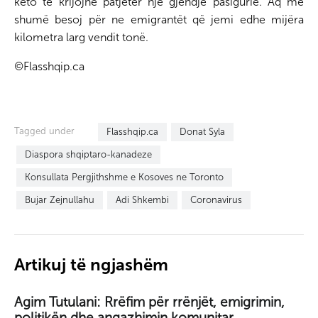
këto të krijojnë patjetër një gjendje pasigurie. Aq më
shumë besoj për ne emigrantët që jemi edhe mijëra
kilometra larg vendit tonë.
©Flasshqip.ca
Tagged under
Flasshqip.ca
Donat Syla
Diaspora shqiptaro-kanadeze
Konsullata Pergjithshme e Kosoves ne Toronto
Bujar Zejnullahu
Adi Shkembi
Coronavirus
Artikuj të ngjashëm
Agim Tutulani: Rrëfim për rrënjët, emigrimin,
politikën dhe angazhimin komunitar