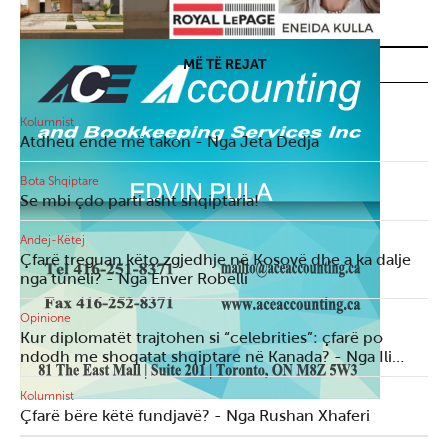
MË TË REJAT
Kolumnist
Atdheu ende më takon - Nga Jeta Dedja
Bota Shqiptare
Se mbi çdo parti asht shqiptaria!
Andej-Këtej
Çfarë treguan këto zgjedhje në Kosovë dhe a ka dalje
nga tuneli? - Nga Enver Robelli
Opinione
Kur diplomatët trajtohen si “celebrities”: çfarë po
ndodh me shoqatat shqiptare në Kanada? - Nga Ili…
Kolumnist
Çfarë bëre këtë fundjavë? - Nga Rushan Xhaferi