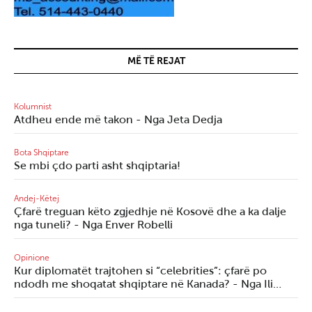
MË TË REJAT
Kolumnist
Atdheu ende më takon - Nga Jeta Dedja
Bota Shqiptare
Se mbi çdo parti asht shqiptaria!
Andej-Këtej
Çfarë treguan këto zgjedhje në Kosovë dhe a ka dalje
nga tuneli? - Nga Enver Robelli
Opinione
Kur diplomatët trajtohen si “celebrities”: çfarë po
ndodh me shoqatat shqiptare në Kanada? - Nga Ili…