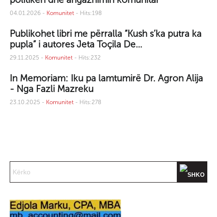
04.01.2026 -
Komunitet
- Hits:198
Publikohet libri me përralla “Kush s’ka putra ka
pupla” i autores Jeta Toçila De…
29.11.2025 -
Komunitet
- Hits:232
In Memoriam: Iku pa lamtumirë Dr. Agron Alija
- Nga Fazli Mazreku
23.10.2025 -
Komunitet
- Hits:278