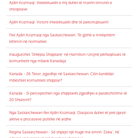
Ajdin Kozmaqi: Intelektualët e rinj duhet të marrin timonin e
shoqatave
Ajdin Kozmaqi: Votoni intelektualët dhe të pakorruptuarit!
Flet Ajdin Kozmaqi nga Saskatchewan: Të gjithë e mirëpritëm
kthimin në normalitet
Inaugurohet ‘Shtëpia Shqiptare’ në Hamilton-Urojnë përfaqësues të
komunitetit nga mbarë Kanadaja
Kanada - 26 Tetor, zgjedhje në Saskatchewan. Cilin kandidat
mbështet komuniteti shqiptar?
Kanada - Si perceptohen nga shqiptarët zgjedhjet e parakohshme të
20 Shtatorit?
Nga Saskatchewan flet Ajdin Kozmaqi: Diaspora duhet të jetë pjesë
aktive e proceseve politike në atdhe
Regina Saskatchewan - Së shpejti një rrugë me emrin ‘Zeka’, në