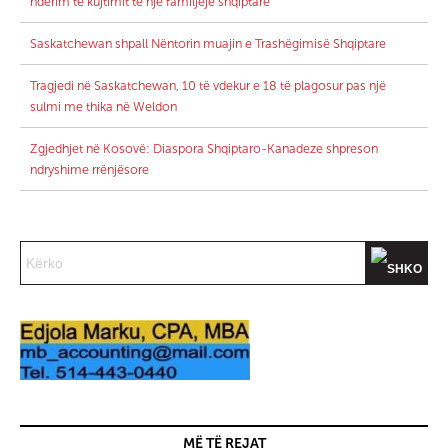
nderim të kujtimit të një familjeje shqiptare
Saskatchewan shpall Nëntorin muajin e Trashëgimisë Shqiptare
Tragjedi në Saskatchewan, 10 të vdekur e 18 të plagosur pas një
sulmi me thika në Weldon
Zgjedhjet në Kosovë: Diaspora Shqiptaro-Kanadeze shpreson
ndryshime rrënjësore
MË TË REJAT