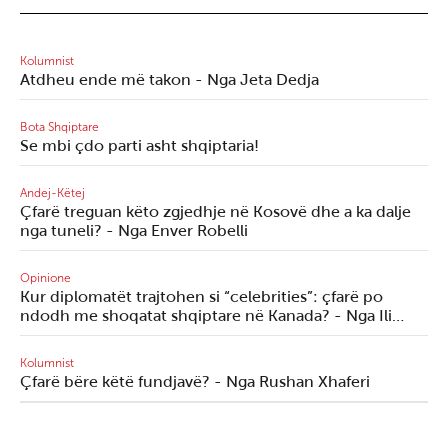
Kolumnist
Atdheu ende më takon - Nga Jeta Dedja
Bota Shqiptare
Se mbi çdo parti asht shqiptaria!
Andej-Këtej
Çfarë treguan këto zgjedhje në Kosovë dhe a ka dalje
nga tuneli? - Nga Enver Robelli
Opinione
Kur diplomatët trajtohen si “celebrities”: çfarë po
ndodh me shoqatat shqiptare në Kanada? - Nga Ili…
Kolumnist
Çfarë bëre këtë fundjavë? - Nga Rushan Xhaferi