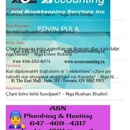
Kolumnist
Atdheu ende më takon - Nga Jeta Dedja
Bota Shqiptare
Se mbi çdo parti asht shqiptaria!
Andej-Këtej
Çfarë treguan këto zgjedhje në Kosovë dhe a ka dalje
nga tuneli? - Nga Enver Robelli
Opinione
Kur diplomatët trajtohen si “celebrities”: çfarë po
ndodh me shoqatat shqiptare në Kanada? - Nga Ili…
Kolumnist
Çfarë bëre këtë fundjavë? - Nga Rushan Xhaferi