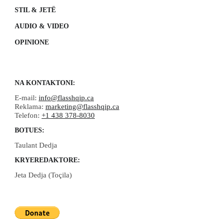
STIL & JETË
AUDIO & VIDEO
OPINIONE
NA KONTAKTONI:
E-mail:
info@flasshqip.ca
Reklama:
marketing@flasshqip.ca
Telefon:
+1 438 378-8030
BOTUES:
Taulant Dedja
KRYEREDAKTORE:
Jeta Dedja (Toçila)