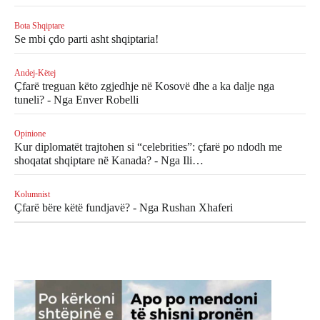
Bota Shqiptare
Se mbi çdo parti asht shqiptaria!
Andej-Këtej
Çfarë treguan këto zgjedhje në Kosovë dhe a ka dalje nga
tuneli? - Nga Enver Robelli
Opinione
Kur diplomatët trajtohen si “celebrities”: çfarë po ndodh me
shoqatat shqiptare në Kanada? - Nga Ili…
Kolumnist
Çfarë bëre këtë fundjavë? - Nga Rushan Xhaferi