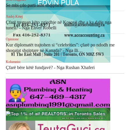
Se mbi çdo parti asht shqiptaria!
Andej-Këtej
Çfarë treguan këto zgjedhje në Kosovë dhe a ka dalje nga
tuneli? - Nga Enver Robelli
Opinione
Kur diplomatët trajtohen si “celebrities”: çfarë po ndodh me
shoqatat shqiptare në Kanada? - Nga Ili…
Kolumnist
Çfarë bëre këtë fundjavë? - Nga Rushan Xhaferi