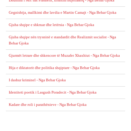
Dhunimi i Mit’hat Frashërit, trishtim ndjellakeq - Nga Behar Gjoka
Gegnishtja, mallkimi dhe lavdia e Martin Camajt - Nga Behar Gjoka
Gjuha shqipe e shkruar dhe letërsia - Nga Behar Gjoka
Gjuha shqipe nën trysninë e standardit dhe Realizmit socialist - Nga
Behar Gjoka
Gjurmët letrare dhe shkencore të Muzafer Xhaxhiut - Nga Behar Gjoka
Hija e diktatorit dhe politika shqiptare - Nga Behar Gjoka
I dashur kriminel - Nga Behar Gjoka
Identiteti poetik i Lasgush Poradecit - Nga Behar Gjoka
Kadare dhe roli i parathënieve - Nga Behar Gjoka