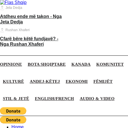
Jeta Dedja
Atdheu ende më takon - Nga
Jeta Dedja
Rushan Xhaferi
Çfarë bëre këtë fundjavë? -
Nga Rushan Xhaferi
OPINIONE
BOTA SHQIPTARE
KANADA
KOMUNITET
KULTURË
ANDEJ-KËTEJ
EKONOMI
FËMIJËT
STIL & JETË
ENGLISH/FRENCH
AUDIO & VIDEO
Home