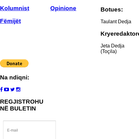
Kolumnist
Opinione
Botues:
Fëmijët
Taulant Dedja
Kryeredaktor
Jeta Dedja
(Toçila)
Na ndiqni:
REGJISTROHU
NË BULETIN