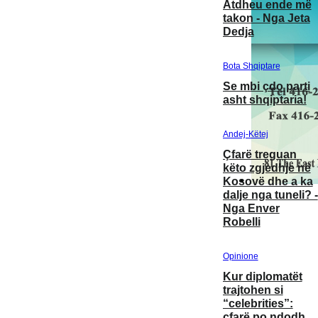
Atdheu ende më
takon - Nga Jeta
Dedja
Bota Shqiptare
Se mbi çdo parti
asht shqiptaria!
Andej-Këtej
Çfarë treguan
këto zgjedhje në
Kosovë dhe a ka
dalje nga tuneli? -
Nga Enver
Robelli
Opinione
Kur diplomatët
trajtohen si
“celebrities”:
çfarë po ndodh