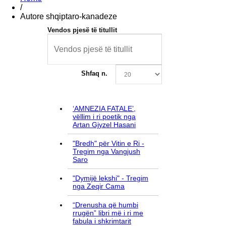
/
Autore shqiptaro-kanadeze
Vendos pjesë të titullit
Shfaq n.
‘AMNEZIA FATALE’,
vëllim i ri poetik nga
Artan Gjyzel Hasani
"Bredh" për Vitin e Ri -
Tregim nga Vangjush
Saro
"Dymijë lekshi" - Tregim
nga Zeqir Cama
“Drenusha që humbi
rrugën” libri më i ri me
fabula i shkrimtarit