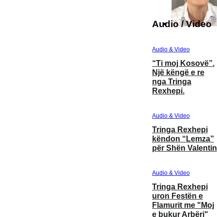
Audio / Video
Audio & Video
“Ti moj Kosovë”.
Një këngë e re
nga Tringa
Rexhepi.
Audio & Video
Tringa Rexhepi
këndon “Lemza”
për Shën Valentin
Audio & Video
Tringa Rexhepi
uron Festën e
Flamurit me "Moj
e bukur Arbëri"