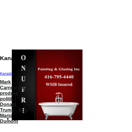
Kanada
Kanada
Kanada
Kanada
Kanada
Kanada
Mark
Qytetet tona
Themelohet
Kanada:
Samiti në
Carney, një
po
në Toronto
Konservatorët
Alaska:
produkt
shndërrohen
Dhoma e
nuk do të
Trump d
politik i
në azile nën
Tregtisë
mbështesin
gjithçka,
Donald
qiell të
Kanada-
projektligjin
Putini du
Trump - Nga
hapur - Nga
Shqipëri
C-2 për
sikur nuk
Mario
Richard
sigurinë
lëshoi as
Dumont
Martineau
kufitare
- Nga Ra
Kanada
Massoud