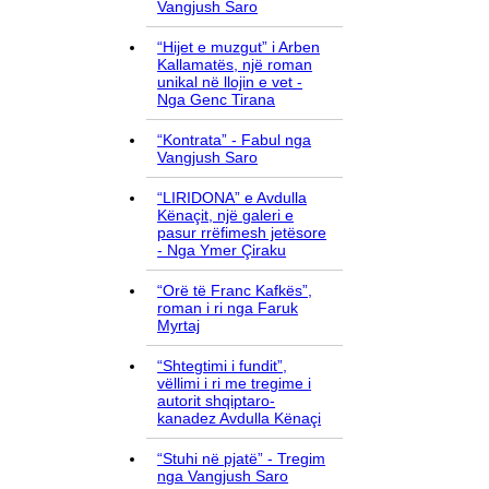
Vangjush Saro
“Hijet e muzgut” i Arben
Kallamatës, një roman
unikal në llojin e vet -
Nga Genc Tirana
“Kontrata” - Fabul nga
Vangjush Saro
“LIRIDONA” e Avdulla
Kënaçit, një galeri e
pasur rrëfimesh jetësore
- Nga Ymer Çiraku
“Orë të Franc Kafkës”,
roman i ri nga Faruk
Myrtaj
“Shtegtimi i fundit”,
vëllimi i ri me tregime i
autorit shqiptaro-
kanadez Avdulla Kënaçi
“Stuhi në pjatë” - Tregim
nga Vangjush Saro