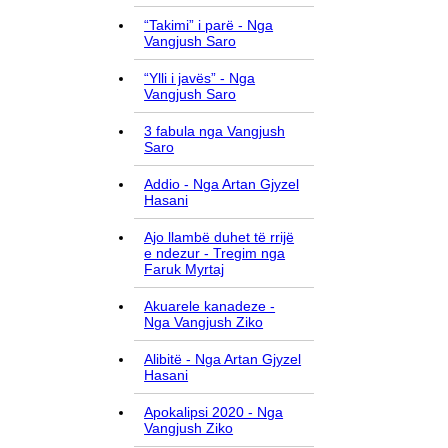
“Takimi” i parë - Nga
Vangjush Saro
“Ylli i javës” - Nga
Vangjush Saro
3 fabula nga Vangjush
Saro
Addio - Nga Artan Gjyzel
Hasani
Ajo llambë duhet të rrijë
e ndezur - Tregim nga
Faruk Myrtaj
Akuarele kanadeze -
Nga Vangjush Ziko
Alibitë - Nga Artan Gjyzel
Hasani
Apokalipsi 2020 - Nga
Vangjush Ziko