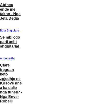
Atdheu
ende më
takon - Nga
Jeta Dedja
Bota Shqiptare
Se mbi çdo
parti asht
shqiptaria!
Andej-Këtej
Çfarë
treguan
këto
zgjedhje në
Kosovë dhe
a ka dalje
nga tuneli? -
Nga Enver
Robelli