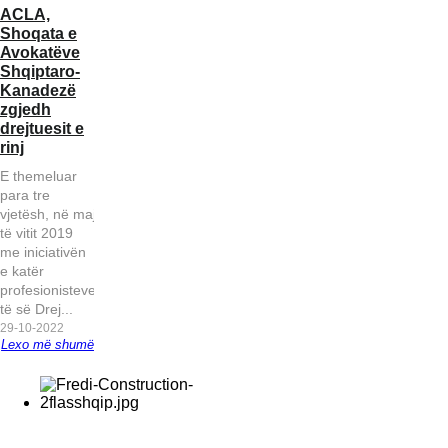
ACLA,
kundër
Unioni i
Woodbri
Shoqata e
diplomates
Gazetarëve
(Ontario)
Avokatëve
së SHBA
të
Shqiptaro-
Diasporës
Kanadezë
denoncon
zgjedh
censurën e
drejtuesit e
Gramoz
rinj
Ruçit
E themeluar
para tre
vjetësh, në maj
të vitit 2019
me iniciativën
e katër
profesionisteve
të së Drej...
29-10-2022
Lexo më shumë