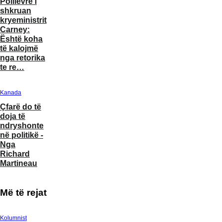
Poilievre i
së rendit
Nga
bëhet objekt
shkruan
botëror
Yasmine
talljeje dhe
Aleksand
kryeministrit
Abdelfadel
humbet
Dugin dh
Carney:
miliarda -
shkatërrim
Kanada
Është koha
Nga Mario
Perëndim
Kanada
të kalojmë
Dumont
nga bren
Mbrojtja e
nga retorika
interesave
Imigracioni:
te re…
kombëtare
Konservatorët
Kanada
Kanada
bëhet
thyejnë
prioriteti
tabutë - Nga
SHBA
Kur ndjes
Kanada
absolut për
Mario
ndëshkon
vlen më
Çfarë do të
Donald
Dumont
një gjyqtare
shumë s
doja të
Trump - Nga
kanadeze të
faktet - N
ndryshonte
Stéphane
Gjykatës
Richard
në politikë -
Bordeleau
Penale
Martinea
Nga
Ndërkombëtare
Richard
Martineau
Më të rejat
Kolumnist