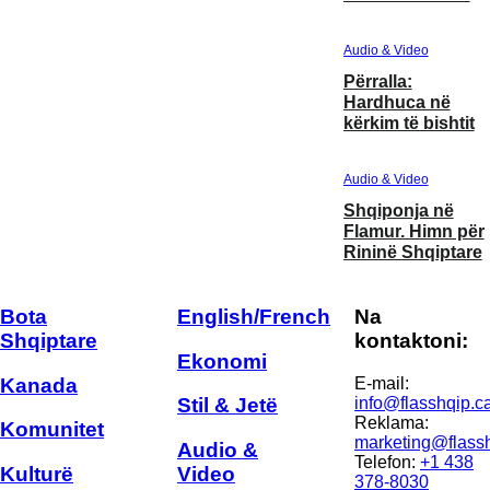
Audio & Video
Përralla:
Hardhuca në
kërkim të bishtit
Audio & Video
Shqiponja në
Flamur. Himn për
Rininë Shqiptare
Bota
English/French
Na
Shqiptare
kontaktoni:
Ekonomi
Kanada
E-mail:
info@flasshqip.c
Stil & Jetë
Reklama:
Komunitet
marketing@flass
Audio &
Telefon:
+1 438
Kulturë
Video
378-8030