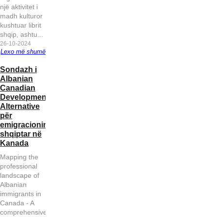
një aktivitet i
madh kulturor
kushtuar librit
Botohet libri
shqip, ashtu...
“Shqipëria
26-10-2024
Gazetarët e
në dy kohë”
Lexo më shumë
Diasporës:
me autor
Së shpejti
Pengohe
Sondazh i
Thirrje
Vangjush
shërbim
sërish vo
Albanian
kolegëve të
Saro
aplikimi për
e
Canadian
Tiranës të
dokumente
emigrant
Development
bojkotojnë
identifikimi
- Protest
Alternative
kryeministrin
shqiptare
Diaspora
për
Rama
në Kanada
për
emigracionin
Shqipëri
shqiptar në
e Lirë
Kanada
Mapping the
professional
landscape of
Albanian
Gazetarët e
immigrants in
Diasporës
Canada - A
denoncojnë
comprehensive