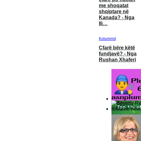
me shoqatat
shqiptare në
Kanada? - Nga
Ili…
Kolumnist
Çfarë bëre këtë
fundjavë? - Nga
Rushan Xhaferi