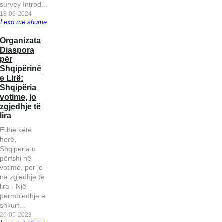
hakmarrjen
Rama merr
survey Introd...
e
nën kontroll
18-06-2024
Vota e
kryeministrit
Autoritetin e
Lexo më shumë
Diasporës -
Rama ndaj
Mediave
A tribute 
Organizata
Letër e
koleges
Audiovizive
my father
Diaspora
hapur nga
Ambrozia
- Reagon
Nuri - By
për
Organizata
Meta
Unioni i
Agako
Shqipërinë
shqiptaro-
Gazetarëve
Nouch
e Lirë:
amerikane
të
Shqipëria
“Qendra”
Diasporës
votime, jo
zgjedhje të
lira
Edhe këtë
herë,
Shqipëria u
përfshi në
votime, por jo
në zgjedhje të
Deklaratë e
lira - Një
Unionit të
përmbledhje e
Gazetarëve
Toronto -
shkurt...
Publikohet
të
SHBA -
Misioni
26-05-2023