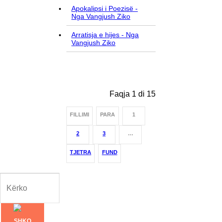
Apokalipsi i Poezisë -
Nga Vangjush Ziko
Arratisja e hijes - Nga
Vangjush Ziko
Faqja 1 di 15
FILLIMI
PARA
1
2
3
…
TJETRA
FUND