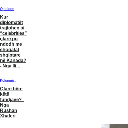
Opinione
Kur
diplomatët
trajtohen si
“celebrities”:
çfarë po
ndodh me
shoqatat
shqiptare
në Kanada?
- Nga Ili…
Kolumnist
Çfarë bëre
këtë
fundjavë? -
Nga
Rushan
Xhaferi