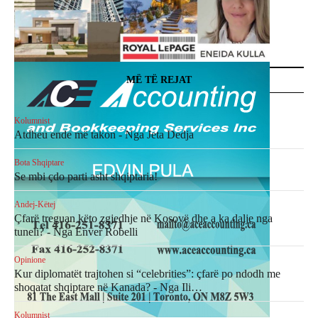
MË TË REJAT
Kolumnist
Atdheu ende më takon - Nga Jeta Dedja
Bota Shqiptare
Se mbi çdo parti asht shqiptaria!
Andej-Këtej
Çfarë treguan këto zgjedhje në Kosovë dhe a ka dalje nga
tuneli? - Nga Enver Robelli
Opinione
Kur diplomatët trajtohen si “celebrities”: çfarë po ndodh me
shoqatat shqiptare në Kanada? - Nga Ili…
Kolumnist