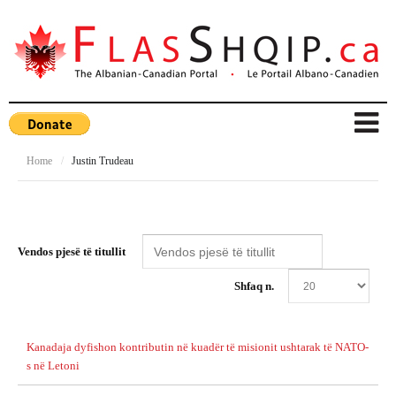
Home
/
Justin Trudeau
Vendos pjesë të titullit
Shfaq n.
Kanadaja dyfishon kontributin në kuadër të misionit ushtarak të NATO-
s në Letoni