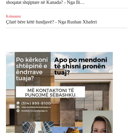
shoqatat shqiptare në Kanada? - Nga Ili…
Kolumnist
Çfarë bëre këtë fundjavë? - Nga Rushan Xhaferi