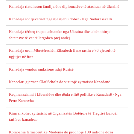
Kanadaja riatdheson familjarët e diplomatëve të atashuar në Ukrainë
Kanadaja sot qeveriset nga një njeri i dobët - Nga Nador Bakalli
Kanadaja tërheq trupat ushtarake nga Ukraina dhe u bën thirrje
shtetasve të vet të largohen prej andej
Kanadaja uron Mbretëreshën Elizabeth II me rastin e 70 vjetorit të
ngjitjes në fron
Kanadaja vendos sanksione ndaj Rusisë
Kancelari gjerman Olaf Scholz do vizitojë zyrtarisht Kanadanë
Keqmenaxhimi i Liberalëve dhe rënia e lirë politike e Kanadasë - Nga
Petro Karanxha
Kina ankohet zyrtarisht në Organizatën Botërore të Tregtisë kundër
tarifave kanadeze
Kompania farmaceutike Moderna do prodhojë 100 milionë doza