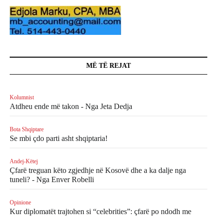
MË TË REJAT
Kolumnist
Atdheu ende më takon - Nga Jeta Dedja
Bota Shqiptare
Se mbi çdo parti asht shqiptaria!
Andej-Këtej
Çfarë treguan këto zgjedhje në Kosovë dhe a ka dalje nga
tuneli? - Nga Enver Robelli
Opinione
Kur diplomatët trajtohen si “celebrities”: çfarë po ndodh me