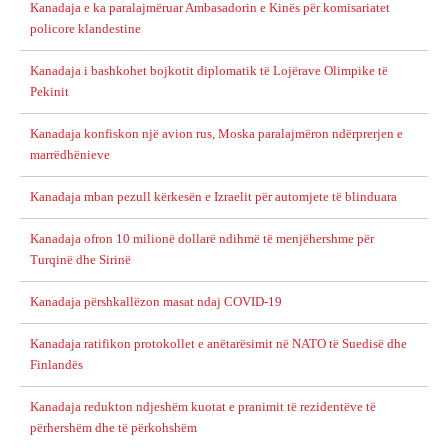
Kanadaja e ka paralajmëruar Ambasadorin e Kinës për komisariatet
policore klandestine
Kanadaja i bashkohet bojkotit diplomatik të Lojërave Olimpike të
Pekinit
Kanadaja konfiskon një avion rus, Moska paralajmëron ndërprerjen e
marrëdhënieve
Kanadaja mban pezull kërkesën e Izraelit për automjete të blinduara
Kanadaja ofron 10 milionë dollarë ndihmë të menjëhershme për
Turqinë dhe Sirinë
Kanadaja përshkallëzon masat ndaj COVID-19
Kanadaja ratifikon protokollet e anëtarësimit në NATO të Suedisë dhe
Finlandës
Kanadaja redukton ndjeshëm kuotat e pranimit të rezidentëve të
përhershëm dhe të përkohshëm