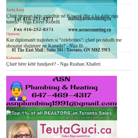
Andej-Këtej
Çfarë treguan këto zgjedhje në Kosovë dhe a ka dalje nga
tuneli? - Nga Enver Robelli
Opinione
Kur diplomatët trajtohen si “celebrities”: çfarë po ndodh me
shoqatat shqiptare në Kanada? - Nga Ili…
Kolumnist
Çfarë bëre këtë fundjavë? - Nga Rushan Xhaferi