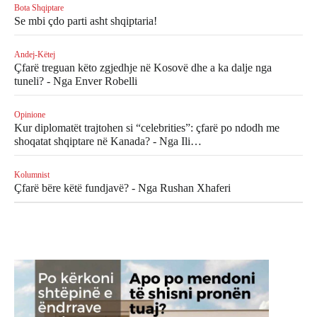
Bota Shqiptare
Se mbi çdo parti asht shqiptaria!
Andej-Këtej
Çfarë treguan këto zgjedhje në Kosovë dhe a ka dalje nga
tuneli? - Nga Enver Robelli
Opinione
Kur diplomatët trajtohen si “celebrities”: çfarë po ndodh me
shoqatat shqiptare në Kanada? - Nga Ili…
Kolumnist
Çfarë bëre këtë fundjavë? - Nga Rushan Xhaferi