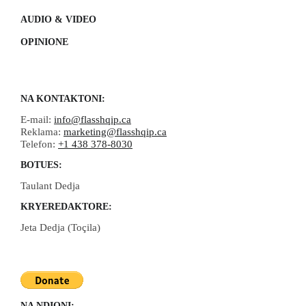
AUDIO & VIDEO
OPINIONE
NA KONTAKTONI:
E-mail:
info@flasshqip.ca
Reklama:
marketing@flasshqip.ca
Telefon:
+1 438 378-8030
BOTUES:
Taulant Dedja
KRYEREDAKTORE:
Jeta Dedja (Toçila)
NA NDIQNI: