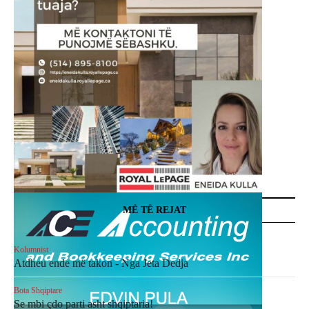
MË TË REJAT
Kolumnist
Atdheu ende më takon - Nga Jeta Dedja
Bota Shqiptare
Se mbi çdo parti asht shqiptaria!